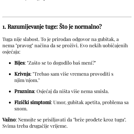
1. Razumijevanje tuge: Što je normalno?
Tuga nije slabost. To je prirodan odgovor na gubitak, a
nema "pravog" načina da se proživi. Evo nekih uobičajenih
osjećaja:
Bijes
: "Zašto se to dogodilo baš meni?"
Krivnja
: "Trebao sam više vremena provoditi s
njim/njom."
Praznina
: Osjećaj da ništa više nema smisla.
Fizički simptomi
: Umor, gubitak apetita, problema sa
snom.
Važno
: Nemojte se prisiljavati da "brže prođete kroz tugu".
Svima treba drugačije vrijeme.