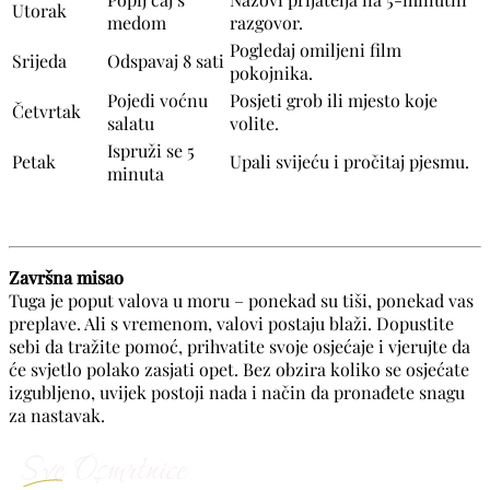
Utorak
medom
razgovor.
Pogledaj omiljeni film
Srijeda
Odspavaj 8 sati
pokojnika.
Pojedi voćnu
Posjeti grob ili mjesto koje
Četvrtak
salatu
volite.
Ispruži se 5
Petak
Upali svijeću i pročitaj pjesmu.
minuta
Završna misao
Tuga je poput valova u moru – ponekad su tiši, ponekad vas
preplave. Ali s vremenom, valovi postaju blaži. Dopustite
sebi da tražite pomoć, prihvatite svoje osjećaje i vjerujte da
će svjetlo polako zasjati opet. Bez obzira koliko se osjećate
izgubljeno, uvijek postoji nada i način da pronađete snagu
za nastavak.