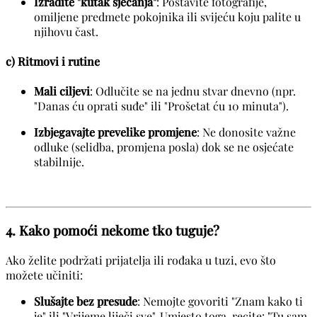
Izradite "kutak sjećanja"
: Postavite fotografije,
omiljene predmete pokojnika ili svijeću koju palite u
njihovu čast.
c) Ritmovi i rutine
Mali ciljevi
: Odlučite se na jednu stvar dnevno (npr.
"Danas ću oprati suđe" ili "Prošetat ću 10 minuta").
Izbjegavajte prevelike promjene
: Ne donosite važne
odluke (selidba, promjena posla) dok se ne osjećate
stabilnije.
4. Kako pomoći nekome tko tuguje?
Ako želite podržati prijatelja ili rođaka u tuzi, evo što
možete učiniti:
Slušajte bez presude
: Nemojte govoriti "Znam kako ti
je" ili "Vrijeme liječi sve". Umjesto toga, recite: "Tu sam