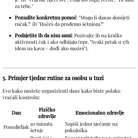
za tebe."
Ponudite konkretnu pomoć
: "Mogu li danas donijeti
ručak?" ili "Hoćeš da prođemo šetnjom?"
Podsjetite ih da nisu sami
: Pozivajte ih na kratke
aktivnosti čak i ako odbijaju (npr. "Svaki petak u 17h
idem na kavu – dođi ako možeš").
5. Primjer tjedne rutine za osobu u tuzi
Evo kako možete organizirati dane kako biste polako
vraćali kontrolu:
Fizičko
Dan
Emocionalno zdravlje
zdravlje
10 minuta
Napiši jednu sjećanje na
Ponedjeljak
šetnje
pokojnika.
Popij čaj s
Nazovi prijatelja na 5-minutni