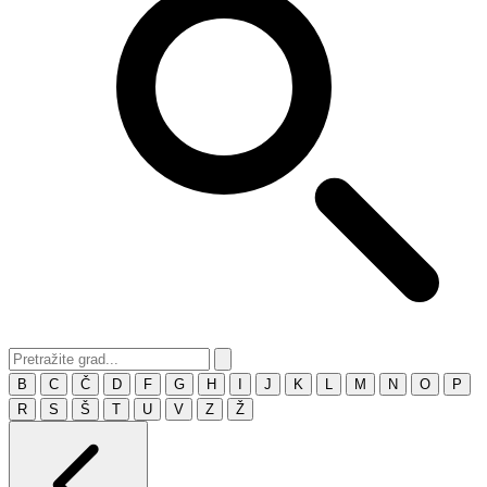
B
C
Č
D
F
G
H
I
J
K
L
M
N
O
P
R
S
Š
T
U
V
Z
Ž