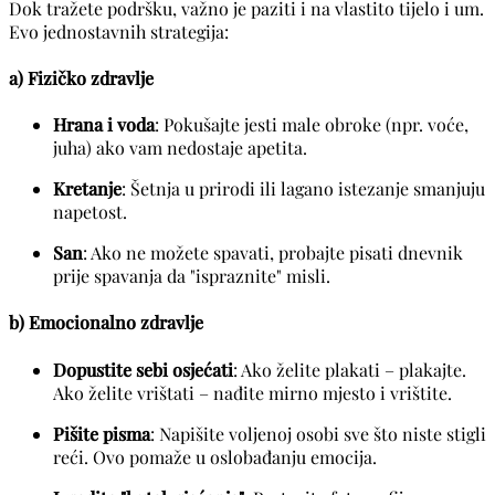
Dok tražete podršku, važno je paziti i na vlastito tijelo i um.
Evo jednostavnih strategija:
a) Fizičko zdravlje
Hrana i voda
: Pokušajte jesti male obroke (npr. voće,
juha) ako vam nedostaje apetita.
Kretanje
: Šetnja u prirodi ili lagano istezanje smanjuju
napetost.
San
: Ako ne možete spavati, probajte pisati dnevnik
prije spavanja da "ispraznite" misli.
b) Emocionalno zdravlje
Dopustite sebi osjećati
: Ako želite plakati – plakajte.
Ako želite vrištati – nađite mirno mjesto i vrištite.
Pišite pisma
: Napišite voljenoj osobi sve što niste stigli
reći. Ovo pomaže u oslobađanju emocija.