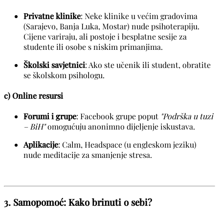
Privatne klinike
: Neke klinike u većim gradovima
(Sarajevo, Banja Luka, Mostar) nude psihoterapiju.
Cijene variraju, ali postoje i besplatne sesije za
studente ili osobe s niskim primanjima.
Školski savjetnici
: Ako ste učenik ili student, obratite
se školskom psihologu.
c) Online resursi
Forumi i grupe
: Facebook grupe poput
"Podrška u tuzi
– BiH"
omogućuju anonimno dijeljenje iskustava.
Aplikacije
: Calm, Headspace (u engleskom jeziku)
nude meditacije za smanjenje stresa.
3. Samopomoć: Kako brinuti o sebi?