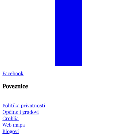
Facebook
Poveznice
Politika privatnosti
Općine i gradovi
Groblja
Web mapa
Blogovi