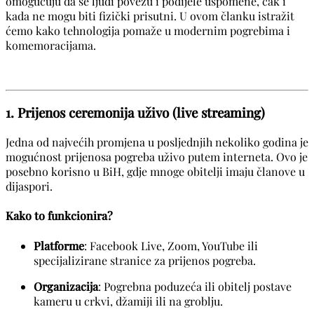
omogućuju da se ljudi povežu i podijele uspomene, čak i
kada ne mogu biti fizički prisutni. U ovom članku istražit
ćemo kako tehnologija pomaže u modernim pogrebima i
komemoracijama.
1. Prijenos ceremonija uživo (live streaming)
Jedna od najvećih promjena u posljednjih nekoliko godina je
mogućnost prijenosa pogreba uživo putem interneta. Ovo je
posebno korisno u BiH, gdje mnoge obitelji imaju članove u
dijaspori.
Kako to funkcionira?
Platforme
: Facebook Live, Zoom, YouTube ili
specijalizirane stranice za prijenos pogreba.
Organizacija
: Pogrebna poduzeća ili obitelj postave
kameru u crkvi, džamiji ili na groblju.