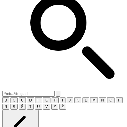
B
C
Č
D
F
G
H
I
J
K
L
M
N
O
P
R
S
Š
T
U
V
Z
Ž