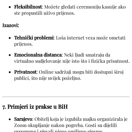
Fleksibilnost
: Možete gledati ceremoniju kasnije ako
ste propustili uživo prijenos.
Izazovi:
Tehnički problemi
: Loša internet veza može ometati
prijenos.
Emocionalna distanca
: Neki ljudi smatraju da
virtualno sudjelovanje nije isto što i fizička prisutnost.
Privatnost
: Online sadržaji mogu biti dostupni široj
publici, što nije uvijek poželjno.
7. Primjeri iz prakse u BiH
Sarajevo
: Obitelj koja je izgubila majku organizirala je
Zoom okupljanje nakon pogreba. Gosti su dijelili
uspomene i pjevali njene omiljene pjesme.