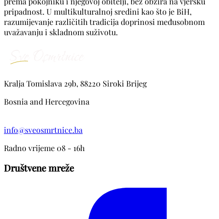
prema pokojniku i njegovoj obitelji, bez obzira na vjersku
pripadnost. U multikulturalnoj sredini kao što je BiH,
razumijevanje različitih tradicija doprinosi međusobnom
uvažavanju i skladnom suživotu.
Kralja Tomislava 29b, 88220 Siroki Brijeg
Bosnia and Hercegovina
info@sveosmrtnice.ba
Radno vrijeme 08 - 16h
Društvene mreže