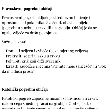
Pravoslavni pogrebni običaji
Pravoslavni pogreb uključuje višednevno bdijenje i
opraštanje od pokojnika. Svećenik obavlja opijelo
(pogrebnu službu) u crkvi ili na groblju. Običaj je da se
upale svijeće za dušu pokojnika.
Važno je znati:
Donijeti svijeću i cvijeće (bez umjetnog cvijeća)
Prekrstiti se pri ulasku u crkvu
Poljubiti križ koji drži svećenik
Izraziti saučešće riječima "Primite moje saučešće" ili "Bog
da mu dušu prosti"
Katolički pogrebni običaji
Katolički pogreb započinje misom zadušnicom u crkvi,
nakon čega slijedi ispraćaj na groblju. Obitelj često
organizira bdijenje večer prije pokopa, u novije vrijeme