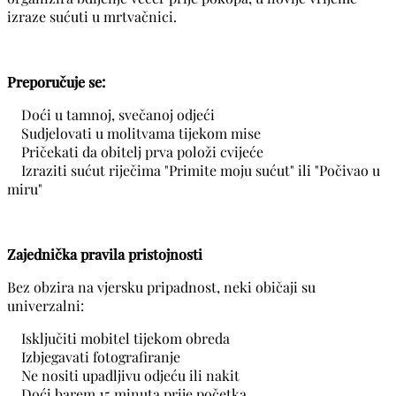
izraze sućuti u mrtvačnici.
Preporučuje se:
Doći u tamnoj, svečanoj odjeći
Sudjelovati u molitvama tijekom mise
Pričekati da obitelj prva položi cvijeće
Izraziti sućut riječima "Primite moju sućut" ili "Počivao u
miru"
Zajednička pravila pristojnosti
Bez obzira na vjersku pripadnost, neki običaji su
univerzalni:
Isključiti mobitel tijekom obreda
Izbjegavati fotografiranje
Ne nositi upadljivu odjeću ili nakit
Doći barem 15 minuta prije početka