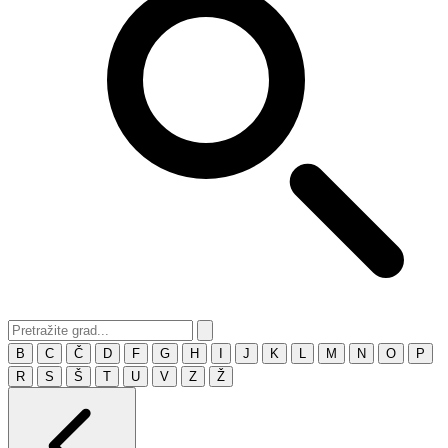
B
C
Č
D
F
G
H
I
J
K
L
M
N
O
P
R
S
Š
T
U
V
Z
Ž