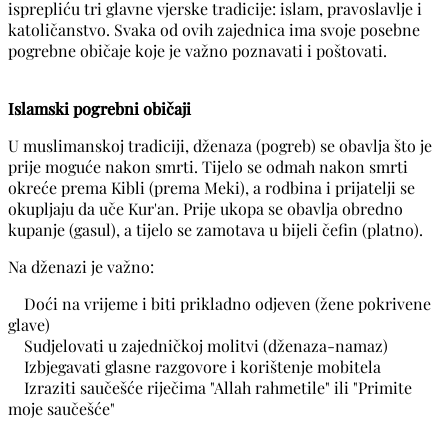
isprepliću tri glavne vjerske tradicije: islam, pravoslavlje i
katoličanstvo. Svaka od ovih zajednica ima svoje posebne
pogrebne običaje koje je važno poznavati i poštovati.
Islamski pogrebni običaji
U muslimanskoj tradiciji, dženaza (pogreb) se obavlja što je
prije moguće nakon smrti. Tijelo se odmah nakon smrti
okreće prema Kibli (prema Meki), a rodbina i prijatelji se
okupljaju da uče Kur'an. Prije ukopa se obavlja obredno
kupanje (gasul), a tijelo se zamotava u bijeli čefin (platno).
Na dženazi je važno:
Doći na vrijeme i biti prikladno odjeven (žene pokrivene
glave)
Sudjelovati u zajedničkoj molitvi (dženaza-namaz)
Izbjegavati glasne razgovore i korištenje mobitela
Izraziti saučešće riječima "Allah rahmetile" ili "Primite
moje saučešće"