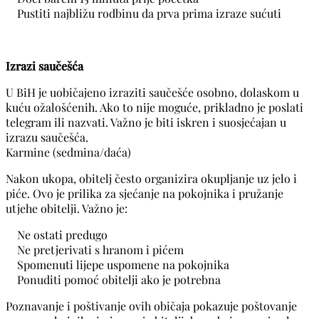
Pustiti najbližu rodbinu da prva prima izraze sućuti
Izrazi saučešća
U BiH je uobičajeno izraziti saučešće osobno, dolaskom u
kuću ožalošćenih. Ako to nije moguće, prikladno je poslati
telegram ili nazvati. Važno je biti iskren i suosjećajan u
izrazu saučešća.
Karmine (sedmina/daća)
Nakon ukopa, obitelj često organizira okupljanje uz jelo i
piće. Ovo je prilika za sjećanje na pokojnika i pružanje
utjehe obitelji. Važno je:
Ne ostati predugo
Ne pretjerivati s hranom i pićem
Spomenuti lijepe uspomene na pokojnika
Ponuditi pomoć obitelji ako je potrebna
Poznavanje i poštivanje ovih običaja pokazuje poštovanje