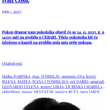
1969 - 2025
Pokop dragog nam pokojnika obavit će se 24. 11. 2025. g. u
14:00 sati na groblju u CEBARI. Tijelo pokojnika bit će
izloženo u kapeli na groblju pola sata prije pokopa.
Ožalošćeni:
Majka DARINKA, otac TOMISLAV, supruga ANA. kćeri:
JELENA, MATEA, IVANA I TOMISLAVA, zet DARIO, unučad:
LEONARDO I ELENA, sestre: LJILJA, LJUBINKA I MARIJA s
obiteljima, punac SILVESTAR, punica RUŽA, šura JAKOV,
tetka MARINA s obitelji, obitelj pok. tetke LJUBE, obitelji
ANDRIĆ I PETROVIĆ te ostala tugujuća rodbina i prijatelji.
Neka mu Gospodin udijeli svoj mir i podari vječni pokoj.