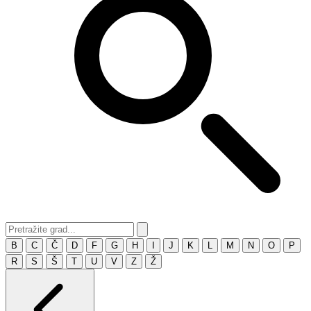
B
C
Č
D
F
G
H
I
J
K
L
M
N
O
P
R
S
Š
T
U
V
Z
Ž