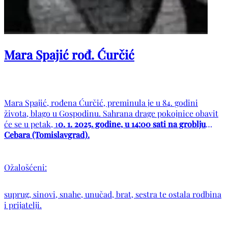
Mara Spajić rođ. Ćurčić
Mara Spajić, rođena Ćurčić, preminula je u 84. godini
života, blago u Gospodinu. Sahrana drage pokojnice obavit
će se u petak, 1
0. 1. 2025. godine, u 14:00 sati na groblju
Cebara (Tomislavgrad).
Ožalošćeni:
suprug, sinovi, snahe, unučad, brat, sestra te ostala rodbina
i prijatelji.