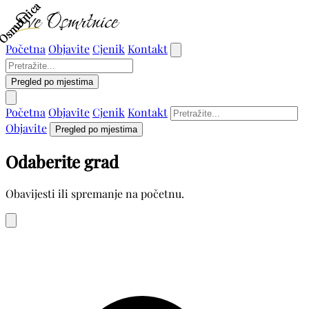
Osmrtnica
Osmrtnica
Osmrtnica
Početna
Objavite
Cjenik
Kontakt
Pregled po mjestima
Početna
Objavite
Cjenik
Kontakt
Objavite
Pregled po mjestima
Odaberite grad
Obavijesti ili spremanje na početnu.