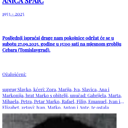
ANICA SPAIĆ
1953 - 2025
Posljednji ispraćaj drage nam pokojnice održat će se u
subotu 27.09.2025. godine u 15:00 sati na mjesnom groblju
Cebara (Tomislavgrad).
Ožalošćeni:
suprug Slavko, kćeri: Zora, Marija, Iva, Slavica, Ana i
Markonija, brat Marko s obitelji, unučad: Gabrijela, Marta,
Mihaela, Petra, Petar Marko, Rafael, Filip, Emanuel, Ivan i
Elizabet, zetovi: Ivan, Matko, Anton i Ante, te ostala
tugujuća rodbina i prijatelji. Neka joj Gospodin udijeli svoj
mir i podari vječni pokoj. Počivala u miru Božjem.