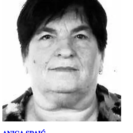
Počivao u miru Božjem!