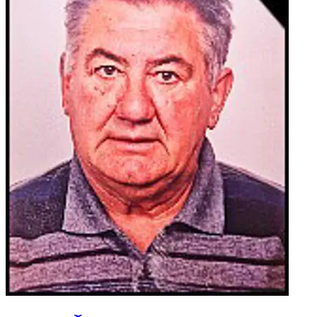
BUNTIĆ te ostala mnogobrojna rodbina i prijatelji. POKOJ
VJEČNI DARUJ JOJ, GOSPODINE!