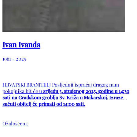
Ivan Ivanda
1961 - 2025
HRVATSKI BRANITELJ Posljednji ispraćaj dragog nam
pokojnika bit će u
srijedu 5. studenog 2025. godine u 14:30
sati na Gradskom groblju Sv. Križa u Makarskoj. Izraze
sućuti obitelj će primati od 14:00 sati.
Ožalošćeni: