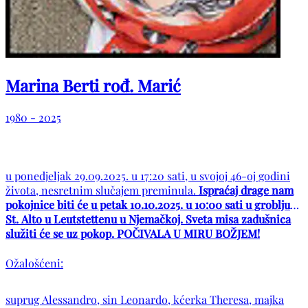
Marina Berti rođ. Marić
1980 - 2025
u ponedjeljak 29.09.2025. u 17:20 sati, u svojoj 46-oj godini
života, nesretnim slučajem preminula.
Ispraćaj drage nam
pokojnice biti će u petak 10.10.2025. u 10:00 sati u groblju
St. Alto u Leutstettenu u Njemačkoj. Sveta misa zadušnica
služiti će se uz pokop. POČIVALA U MIRU BOŽJEM!
Ožalošćeni:
suprug Alessandro, sin Leonardo, kćerka Theresa, majka