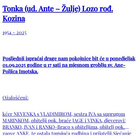
Tonka (ud. Ante – Žulje) Lozo rođ.
Kozina
1954 - 2025
Posljednji ispraćaj drage nam pokojnice bit će u ponedjeljak
01.09.2025 godine u 17 sati na mjesnom groblju sv. Ane-
Poljica Imotska.
Ožalošćeni:
kćer NEVENKA s VLADIMIROM, sestra IVA sa suprugom
MARINKOM, obitelji pok. braće JAGE i VINKA, djeverovi:
BRANKO, IVAN i RANKO-Braco s obiteljima, obitelj pok.
zaove ANKE, te ostala tugujuća rodbina i prijatelji.Sjećanje