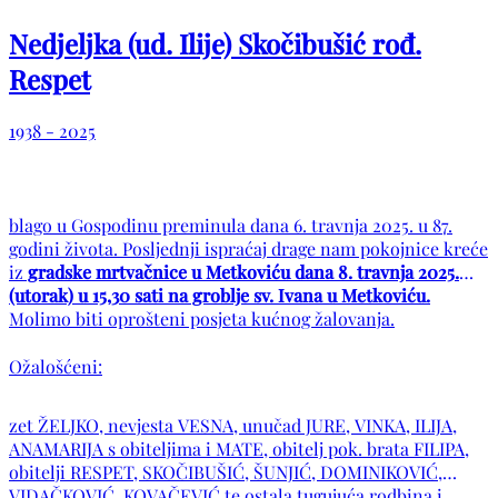
Nedjeljka (ud. Ilije) Skočibušić rođ.
Respet
1938 - 2025
blago u Gospodinu preminula dana 6. travnja 2025. u 87.
godini života. Posljednji ispraćaj drage nam pokojnice kreće
iz
gradske mrtvačnice u Metkoviću dana 8. travnja 2025.
(utorak) u 15,30 sati na groblje sv. Ivana u Metkoviću.
Molimo biti oprošteni posjeta kućnog žalovanja.
Ožalošćeni:
zet ŽELJKO, nevjesta VESNA, unučad JURE, VINKA, ILIJA,
ANAMARIJA s obiteljima i MATE, obitelj pok. brata FILIPA,
obitelji RESPET, SKOČIBUŠIĆ, ŠUNJIĆ, DOMINIKOVIĆ,
VIDAČKOVIĆ, KOVAČEVIĆ te ostala tugujuća rodbina i