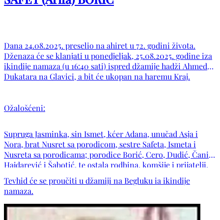
Dana 24.08.2025. preselio na ahiret u 72. godini života.
Dženaza će se klanjati u ponedjeljak, 25.08.2025. godine iza
ikindije namaza (u 16:40 sati) ispred džamije hadži Ahmeda
Dukatara na Glavici, a bit će ukopan na haremu Kraj.
Ožalošćeni:
Supruga Jasminka, sin Ismet, kćer Adana, unučad Asja i
Nora, brat Nusret sa porodicom, sestre Safeta, Ismeta i
Nusreta sa porodicama; porodice Borić, Cero, Dudić, Čanić,
Hajdarević i Šabotić, te ostala rodbina, komšije i prijatelji.
Tevhid će se proučiti u džamiji na Begluku ia ikindije
namaza.