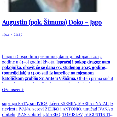
Augustin (pok. Šimuna) Doko – Jago
1941 - 2025
blago u Gospodinu preminuo, dana 31. listopada 2025.
godine u 85-oj godini života. I
spraćaj i pokop dragog nam
pokojnika, obavit će se dana 03. studenog 2025. godine
(ponedjeljak) u 15,00 sati iz kapelice na mjesnom
katoličkom groblju Sv. Ante u Višićima.
Obitelj prima sućut
bez rukovanja u kapeli jedan sat prije početka ispraćaja
Ožalošćeni:
supruga KATA, sin IVICA, kćeri KSENIJA, MARIJA i NATALIJA,
nevjesta IVANA, zetovi ŽELJKO i ANTONIO, unučad IVANA s
obitelji, IVAN s obitelji, MARKO, TOMISLAV, AUGUSTIN TIN,