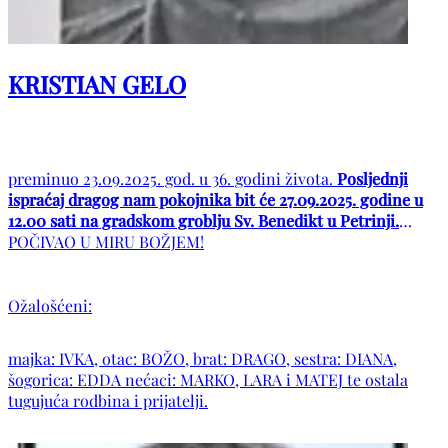
KRISTIAN GELO
preminuo 23.09.2025. god. u 36. godini života.
Posljednji
ispraćaj dragog nam pokojnika bit će 27.09.2025. godine u
12.00 sati na gradskom groblju Sv. Benedikt u Petrinji.
POČIVAO U MIRU BOŽJEM!
Ožalošćeni:
majka: IVKA, otac: BOŽO, brat: DRAGO, sestra: DIANA,
šogorica: EDDA nećaci: MARKO, LARA i MATEJ te ostala
tugujuća rodbina i prijatelji.