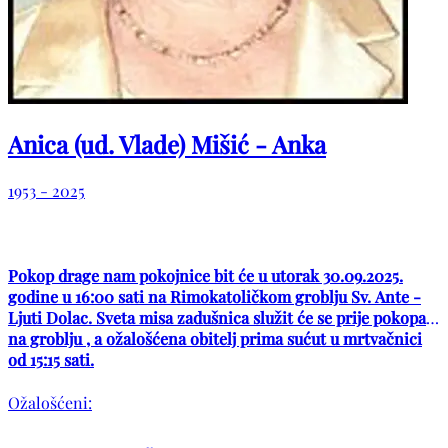
Anica (ud. Vlade) Mišić - Anka
1953 - 2025
Pokop drage nam pokojnice bit će u utorak 30.09.2025.
godine u 16:00 sati na Rimokatoličkom groblju Sv. Ante -
Ljuti Dolac. Sveta misa zadušnica služit će se prije pokopa
na groblju , a ožalošćena obitelj prima sućut u mrtvačnici
od 15:15 sati.
Ožalošćeni: