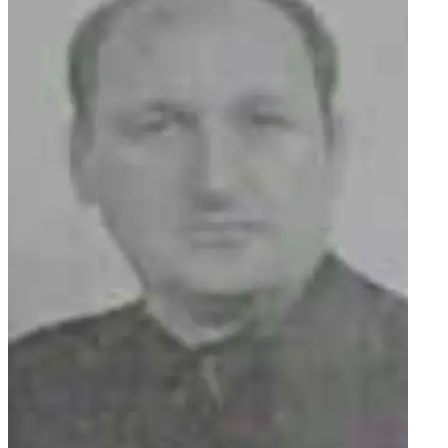
rodbina i prijatelji. POČIVAO U MIRU BOŽJEM!