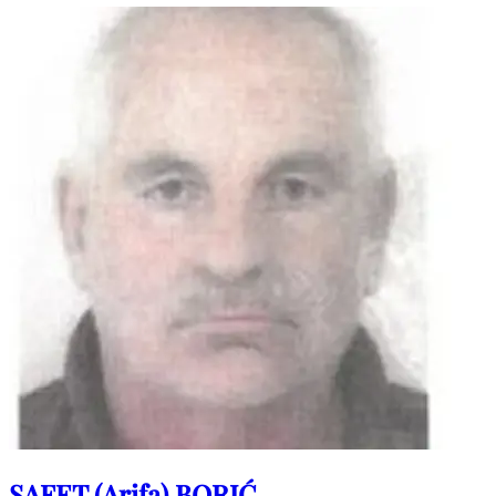
na tebe ostat će vječno u našim srcima. POČIVALA U MIRU
BOŽJEM!
SAFET (Arifa) BORIĆ