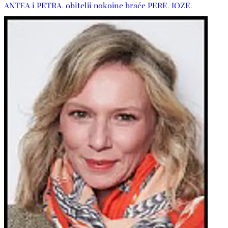
ANTEA i PETRA, obitelji pokojne braće PERE, JOZE,
VLADIMIRA, LUKE i BARIŠE, obitelj pokojne sestre PERE,
obitelji DOKO, BRAJKOVIĆ, BLAŽEVIĆ, LUKANOVIĆ, BENO,
PRSKALO, KUZMAN, RAIČ te ostala mnogobrojna rodbina i
prijatelji. POČIVAO U MIRU BOŽJEM !