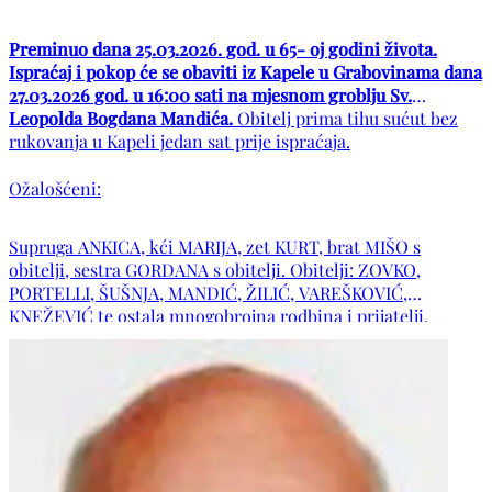
Preminuo dana 25.03.2026. god. u 65- oj godini života.
Ispraćaj i pokop će se obaviti iz Kapele u Grabovinama dana
27.03.2026 god. u 16:00 sati na mjesnom groblju Sv.
Leopolda Bogdana Mandića.
Obitelj prima tihu sućut bez
rukovanja u Kapeli jedan sat prije ispraćaja.
Ožalošćeni:
Supruga ANKICA, kći MARIJA, zet KURT, brat MIŠO s
obitelji, sestra GORDANA s obitelji. Obitelji: ZOVKO,
PORTELLI, ŠUŠNJA, MANDIĆ, ŽILIĆ, VAREŠKOVIĆ,
KNEŽEVIĆ te ostala mnogobrojna rodbina i prijatelji.
POČIVAO U MIRU BOŽJEM!