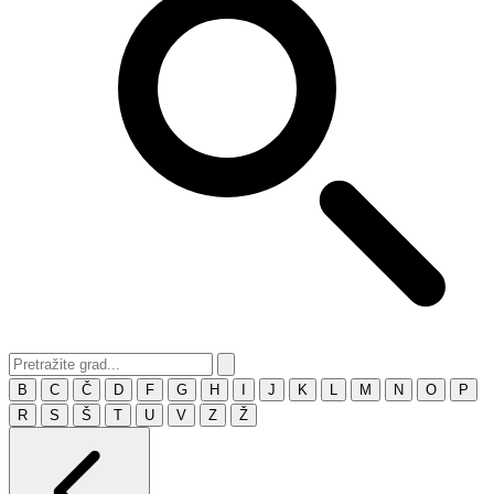
B
C
Č
D
F
G
H
I
J
K
L
M
N
O
P
R
S
Š
T
U
V
Z
Ž