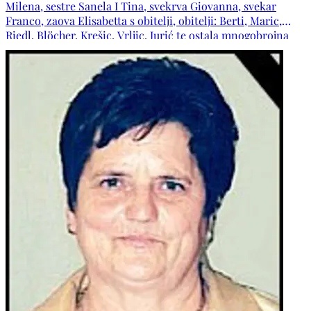
Milena, sestre Sanela I Tina, svekrva Giovanna, svekar
Franco, zaova Elisabetta s obitelji, obitelji: Berti, Maric,
Riedl, Blöcher, Krešic, Vrljic, Jurić te ostala mnogobrojna
rodbina, kumovi, prijatelji i susjedi.