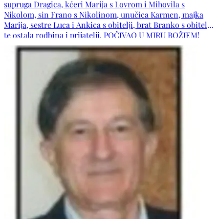
supruga Dragica, kćeri Marija s Lovrom i Mihovila s
Nikolom, sin Frano s Nikolinom, unučica Karmen, majka
Marija, sestre Luca i Ankica s obitelji, brat Branko s obitelji
te ostala rodbina i prijatelji. POČIVAO U MIRU BOŽJEM!