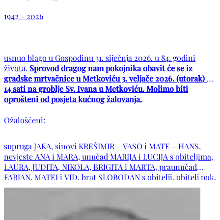
1942 - 2026
usnuo blago u Gospodinu 31. siječnja 2026. u 84. godini
života.
Sprovod dragog nam pokojnika obavit će se iz
gradske mrtvačnice u Metkoviću 3. veljače 2026. (utorak) u
14 sati na groblje Sv. Ivana u Metkoviću. Molimo biti
oprošteni od posjeta kućnog žalovanja.
Ožalošćeni:
supruga JAKA, sinovi KREŠIMIR – VASO i MATE – HANS,
nevjeste ANA i MARA, unučad MARIJA i LUCIJA s obiteljima,
LAURA, JUDITA, NIKOLA, BRIGITA i MARTA, praunučad
FABJAN, MATEJ i VID, brat SLOBODAN s obitelji, obitelj pok.
brata MATE, sestra JELISAVA s obitelji (odsutna), šura
STIPE, svastika IVANKA, obitelji pok. šura MATE, JOZE i
ANTE, obitelji BATINOVIĆ, DRAGOVIĆ, PRSKALO,
JURKOVIĆ, MEDAR, BALETIĆ te ostala mnogobrojna