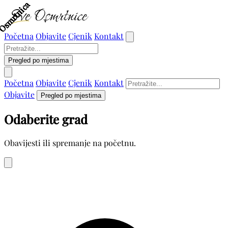
Osmrtnica
Osmrtnica
Osmrtnica
Osmrtnica
Osmrtnica
Osmrtnica
Osmrtnica
Osmrtnica
Osmrtnica
Osmrtnica
Osmrtnica
Osmrtnica
Osmrtnica
Osmrtnica
Osmrtnica
Osmrtnica
Početna
Objavite
Cjenik
Kontakt
Pregled po mjestima
Početna
Objavite
Cjenik
Kontakt
Objavite
Pregled po mjestima
Odaberite grad
Obavijesti ili spremanje na početnu.