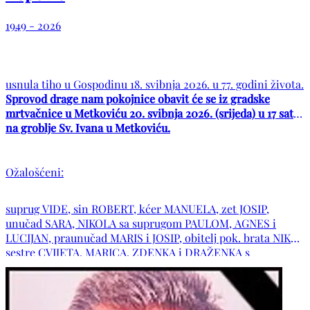
1949 - 2026
usnula tiho u Gospodinu 18. svibnja 2026. u 77. godini života.
Sprovod drage nam pokojnice obavit će se iz gradske
mrtvačnice u Metkoviću 20. svibnja 2026. (srijeda) u 17 sati
na groblje Sv. Ivana u Metkoviću.
Ožalošćeni:
suprug VIDE, sin ROBERT, kćer MANUELA, zet JOSIP,
unučad SARA, NIKOLA sa suprugom PAULOM, AGNES i
LUCIJAN, praunučad MARIS i JOSIP, obitelj pok. brata NIKE,
sestre CVIJETA, MARICA, ZDENKA i DRAŽENKA s
obiteljima, djeverovi NIKOLA, SLAVKO i JAKOV s obiteljima,
zaova BOŽICA s obitelji, obitelji LAZAREVIĆ, POPOVIĆ,
ĆELIĆ, BRAJKOVIĆ, RAGUŽ, UTOVAC, REBAC, KATIĆ i