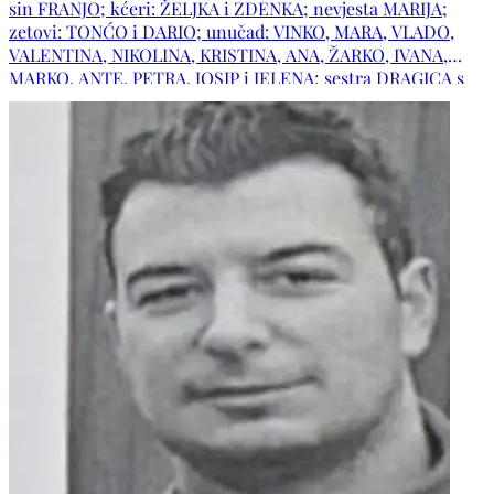
sin FRANJO; kćeri: ŽELJKA i ZDENKA; nevjesta MARIJA;
zetovi: TONĆO i DARIO; unučad: VINKO, MARA, VLADO,
VALENTINA, NIKOLINA, KRISTINA, ANA, ŽARKO, IVANA,
MARKO, ANTE, PETRA, JOSIP i JELENA; sestra DRAGICA s
obitelji; obitelji pok. braće: MATE i IVANA; zaove: MARA i
ANKA s obiteljima; obitelji: MIŠIĆ, ĆORIĆ, BOŠNJAK,
SLIŠKOVIĆ, NOVAK, VASILJ, LONČAR, VRANČIĆ i ČULJAK te
ostala mnogobrojna rodbina prijatelji. Počivala u miru
Božjem!