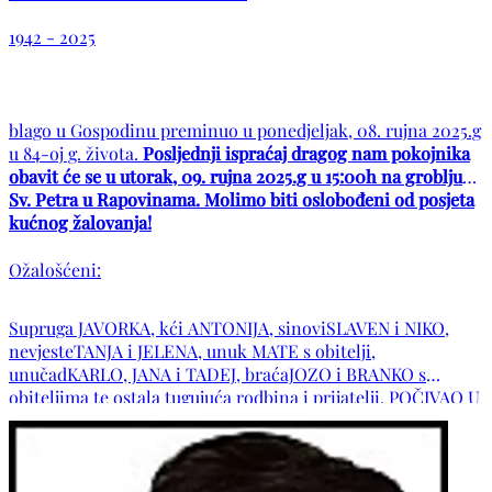
1942 - 2025
blago u Gospodinu preminuo u ponedjeljak, 08. rujna 2025.g
u 84-oj g. života.
Posljednji ispraćaj dragog nam pokojnika
obavit će se u utorak, 09. rujna 2025.g u 15:00h na groblju
Sv. Petra u Rapovinama. Molimo biti oslobođeni od posjeta
kućnog žalovanja!
Ožalošćeni:
Supruga JAVORKA, kći ANTONIJA, sinoviSLAVEN i NIKO,
nevjesteTANJA i JELENA, unuk MATE s obitelji,
unučadKARLO, JANA i TADEJ, braćaJOZO i BRANKO s
obiteljima te ostala tugujuća rodbina i prijatelji. POČIVAO U
MIRU BOŽJEM!