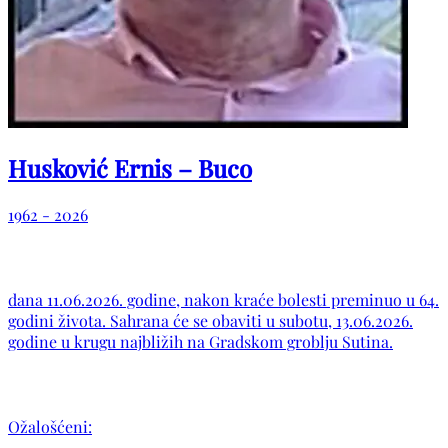
Husković Ernis – Buco
1962 - 2026
dana 11.06.2026. godine, nakon kraće bolesti preminuo u 64.
godini života. Sahrana će se obaviti u subotu, 13.06.2026.
godine u krugu najbližih na Gradskom groblju Sutina.
Ožalošćeni: