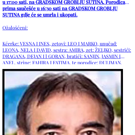
u 17:00 sati, na GRADSKOM GROBLJU SUTINA. Porodica
prima saučešće u 16:30 sati na GRADSKOM GROBLJU
SUTINA gdje će se umrla i ukopati.
Ožalošćeni:
Kćerke: VESNA I INES, zetovi: LEO I MARKO, unučad:
LEONA, NELA I DAVID, sestra: AMIRA, zet: ŽELJKO, sestrići:
DRAGANA, DEJAN I l GORAN, bratići: SANJIN, JASMIN I
ANEL, strine: FAHIRA I FATIMA, te porodice: ĐULIMAN,
OMANOVIĆ, PUCE, MITROVIĆ, MILJANIĆ, kao i ostala
mnogobrojna rodbina, prijatelji, komšije i poznanici.