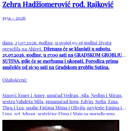
Zehra Hadžiomerović rođ. Rajković
1934 - 2026
dana, 23.07.2026. godine, u svojoj 93-oj godini života
preselila na Ahiret.
Dženaza će se klanjati u subotu,
25.07.2026. godine, u 17:00 sati na GRADSKOM GROBLJU
SUTINA, gdje će se merhuma i ukopati. Porodica prima
saučešće od 16:30 sati na Gradskom groblju Sutina.
Ožalošćeni:
Sinovi: Emer i Amer, unučad Vedran, Ajla, Nedim i Miran,
sestra Vahdeta Mila, praunučad Inga, Edvin, Sofia, Ema,
Thea i Lea, snahe Fatima Mima i Olivija, nevjeste Emina i
Lina, zet Adnan, sestrične Elma i Maja sa porodicama,
bratić Ibrica sa porodicom, bratične Lejla, Mirna i Arna sa
porodicama, rođaci i rodice Nihad, Emica i Jasna sa