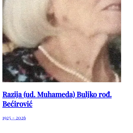
Razija (ud. Muhameda) Buljko rođ.
Bećirović
1925 - 2026