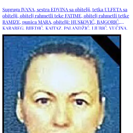
Supruga IVANA, sestra EDVINA sa obitelji, tetka ULFETA sa
obitelji, obitelj rahmetli teke FATIME, obitelj rahmetli tetke
RAMIZE, punica MARA, obitelji: HUSKOVIĆ, BAJGORIĆ,
KARABEG, BIJEDIĆ, KAJTAZ, PALANDŽIĆ, LJUBIĆ, VUČINA,
JURIČ, ZOVKO, DURAKOVIĆ, MILIĆ, PERIĆ, VUČKOVIĆ,
KOVAČEVIĆ, OSTOJIĆ, kao i ostala mnogobrojna rodbina i
prijatelji.