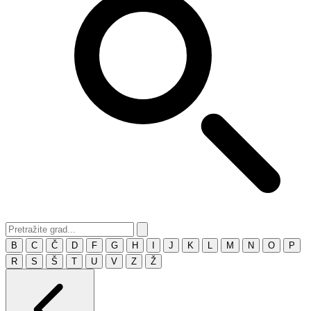
B
C
Č
D
F
G
H
I
J
K
L
M
N
O
P
R
S
Š
T
U
V
Z
Ž