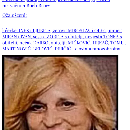
mrtvačnici Bijeli Brijeg.
Ožalošćeni:
kćerke: INES i LJUBICA, zetovi: MIROSLAV i OLEG, unuci:
MIRAN i IVAN, sestra ZORICA s obitelji, nevjesta TONKA s
obitelji, nećak DARKO, obitelji: MIĆKOVIĆ, HRKAĆ, TOMIĆ,
MARTINOVIĆ, BELOVIĆ, PEJIČIĆ, te ostala mnogobrojna
rodbina, kumovi i prijatelji.