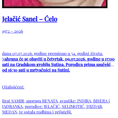
Jelačić Sanel – Ćelo
1972 - 2026
dana 07.07.2026. godine preminuo u 54. godini života.
S
ahrana će se obaviti u četvrtak, 09.07.2026. godine u 17:00
sati na Gradskom groblju Sutina. Porodica prima saučešće
od 16:30 sati u mrtvačnici na Sutini.
Ožalošćeni:
Brat SAMIR, supruga RENATA, svastike: INDIRA, BISERA i
JADRANKA, porodice: JELAČIĆ, SELIMOTIĆ, DIZDAR,
MEDAN, te ostala rodbina i prijatelji.