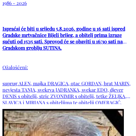
1986 - 2026
Ispraćaj će biti u srijedu 5.8.2026. godine u 16 sati ispred
Gradske mrtvačnice Bijeli brijeg, a obitelj prima izraze
sućuti od 15:15 sati. Sprovod će se obaviti u 16:30 sati na
Gradskom groblju SUTINA.
Ožalošćeni:
suprug ALEN, majka DRAGICA, otac GORDAN, brat MARIN,
nevjesta TANJA, svekrva JADRANKA, svekar EDO, djever
DENIS s obitelji, stric ZVONIMIR s obitelji, tetke ŽELJKA,
SLAVICA i MIRJANA s obiteljima te obitelji OMERAGIĆ,
BOŽIĆ, ŽULJ, ŠARAVANJA, JAKOVČEVIĆ, SPUŽEVIĆ, ŠUNJIĆ,
ZOVKO i ostala mnogobrojna rodbina i prijatelji.