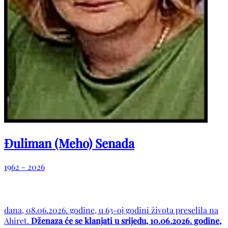
Đuliman (Meho) Senada
1962 - 2026
dana, 08.06.2026. godine, u 63-oj godini života preselila na
Ahiret.
Dženaza će se klanjati u srijedu, 10.06.2026. godine,