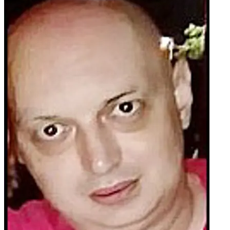
porodicama, porodice Hadžiomerović, Rajković, Milavić,
Pezo, Golijanin, Vejzović, Ćesko, Ohma, Karlsson, Bulatović,
Bečević, kao i ostala mnogobrojna rodbina, prijatelji,
komšije i poznanici.