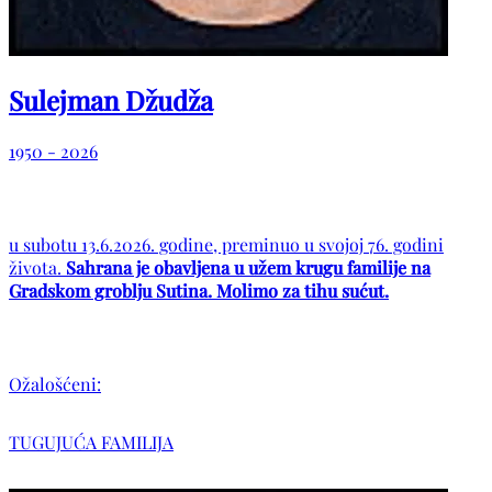
Sulejman Džudža
1950 - 2026
u subotu 13.6.2026. godine, preminuo u svojoj 76. godini
života.
Sahrana je obavljena u užem krugu familije na
Gradskom groblju Sutina. Molimo za tihu sućut.
Ožalošćeni:
TUGUJUĆA FAMILIJA