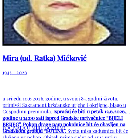
Mira (ud. Ratka) Mićković
1943 - 2026
u srijedu 10.6.2026. godine, u svojoj 83. godini života,
primivši Sakrament kršćanske utjehe i okrijepe, blago u
Gospodinu preminula. I
spraćaj će biti u petak 12.6.2026.
godine u 14:00 sati ispred Gradske mrtvačnice “BIJELI
BRIJEG”. Pokop drage nam pokojnice bit će obavljen na
POČIVALA U MIRU BOŽJEM!
Gradskom groblju “SUTINA”.
Sveta misa zadušnica bit će
služena uz pokop. Obitelj prima sućut od 13:15 sati u