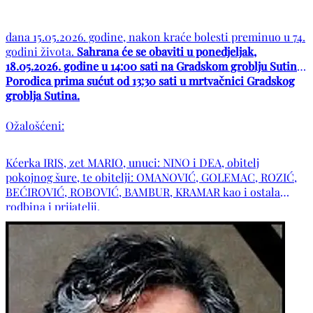
dana 15.05.2026. godine, nakon kraće bolesti preminuo u 74.
godini života.
Sahrana će se obaviti u ponedjeljak,
18.05.2026. godine u 14:00 sati na Gradskom groblju Sutina.
Porodica prima sućut od 13:30 sati u mrtvačnici Gradskog
groblja Sutina.
Ožalošćeni:
Kćerka IRIS, zet MARIO, unuci: NINO i DEA, obitelj
pokojnog šure, te obitelji: OMANOVIĆ, GOLEMAC, ROZIĆ,
BEĆIROVIĆ, ROBOVIĆ, BAMBUR, KRAMAR kao i ostala
rodbina i prijatelji.