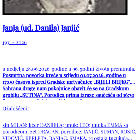
Janja (ud. Danila) Janjić
1931 - 2026
u nedjelju 28.06.2026. godine u 96. godini života preminula.
Posmrtna povorka kreće u srijedu 01.07.2026. godine u
17:00 časova ispred Gradske mrtvačnice „BIJELI BRIJEG“.
Sahrana drage nam pokojnice obavit će se na Gradskom
groblju „SUTINA“. Porodica prima izraze saučešća od 16:30
časova u mrtvačnici na Bijelom Brijegu.
Ožalošćeni:
sin MILAN; kćer DANIJELA; unuk: LEO; unuka EMMA sa
porodicom; zet DRAGAN; porodice: JANJIĆ, ŠUMAN, ROSIĆ,
VIDOVIĆ, KERLETA, BANJAC, SMAKA, te ostala tugujuća