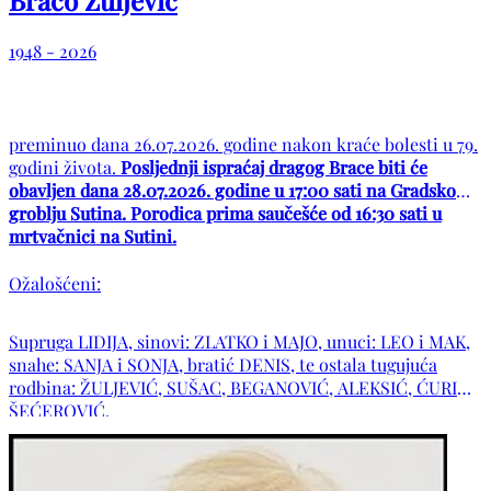
Braco Žuljević
1948 - 2026
preminuo dana 26.07.2026. godine nakon kraće bolesti u 79.
godini života.
Posljednji ispraćaj dragog Brace biti će
obavljen dana 28.07.2026. godine u 17:00 sati na Gradskom
groblju Sutina. Porodica prima saučešće od 16:30 sati u
mrtvačnici na Sutini.
Ožalošćeni:
Supruga LIDIJA, sinovi: ZLATKO i MAJO, unuci: LEO i MAK,
snahe: SANJA i SONJA, bratić DENIS, te ostala tugujuća
rodbina: ŽULJEVIĆ, SUŠAC, BEGANOVIĆ, ALEKSIĆ, ĆURIĆ,
ŠEĆEROVIĆ.