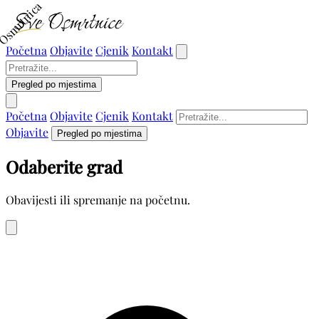
Osmrtnica
Početna
Objavite
Cjenik
Kontakt
Pregled po mjestima
Početna
Objavite
Cjenik
Kontakt
Objavite
Pregled po mjestima
Odaberite grad
Obavijesti ili spremanje na početnu.