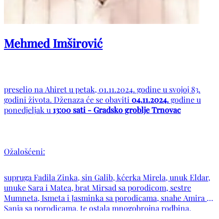
Mehmed Imširović
preselio na Ahiret u petak, 01.11.2024. godine u svojoj 83.
godini života. Dženaza će se obaviti
04.11.2024.
godine u
ponedjeljak u
13:00 sati - Gradsko groblje Trnovac
Ožalošćeni:
supruga Fadila Zinka, sin Galib, kćerka Mirela, unuk Eldar,
unuke Sara i Matea, brat Mirsad sa porodicom, sestre
Mumneta, Ismeta i Jasminka sa porodicama, snahe Amira i
Sanja sa porodicama, te ostala mnogobrojna rodbina,
prijatelji i komšije.