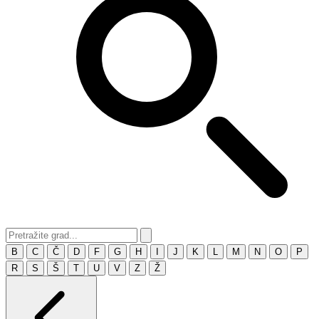
B
C
Č
D
F
G
H
I
J
K
L
M
N
O
P
R
S
Š
T
U
V
Z
Ž