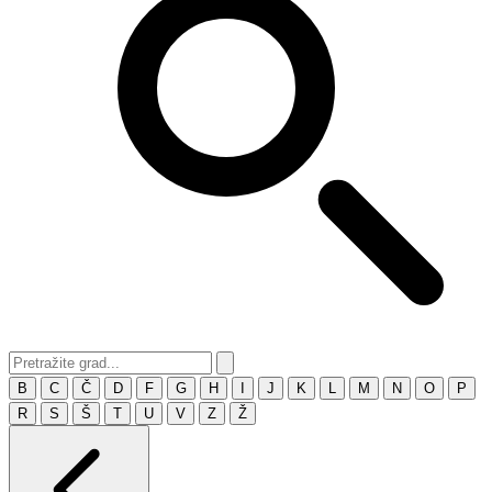
B
C
Č
D
F
G
H
I
J
K
L
M
N
O
P
R
S
Š
T
U
V
Z
Ž