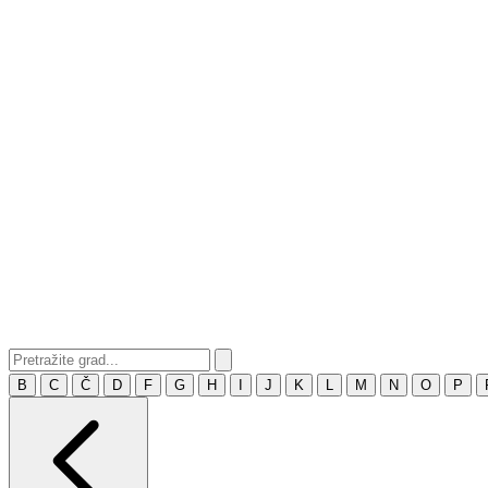
B
C
Č
D
F
G
H
I
J
K
L
M
N
O
P