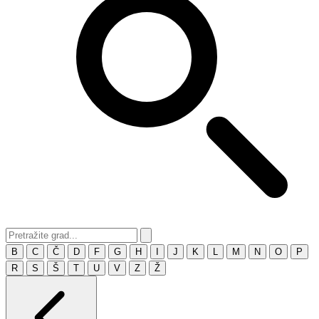
B
C
Č
D
F
G
H
I
J
K
L
M
N
O
P
R
S
Š
T
U
V
Z
Ž