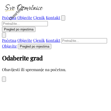
Osmrtnica
Početna
Objavite
Cjenik
Kontakt
Pregled po mjestima
Početna
Objavite
Cjenik
Kontakt
Objavite
Pregled po mjestima
Odaberite grad
Obavijesti ili spremanje na početnu.