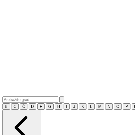
B
C
Č
D
F
G
H
I
J
K
L
M
N
O
P