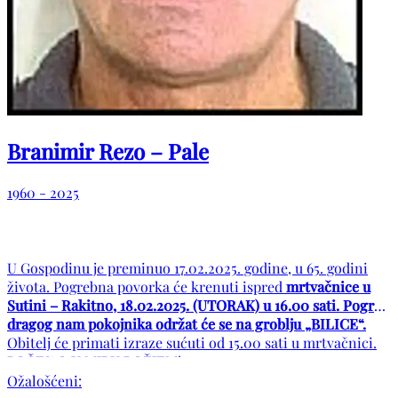
Branimir Rezo – Pale
1960 - 2025
U Gospodinu je preminuo 17.02.2025. godine, u 65. godini
života. Pogrebna povorka će krenuti ispred
mrtvačnice u
Sutini – Rakitno, 18.02.2025. (UTORAK) u 16.00 sati. Pogreb
dragog nam pokojnika održat će se na groblju „BILICE“.
Obitelj će primati izraze sućuti od 15.00 sati u mrtvačnici.
POČIVAO U MIRU BOŽJEM!
Ožalošćeni: