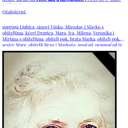
BOŽJEM!
Ožalošćeni:
supruga Ljubica, sinovi Vinko, Miroslav i Slavko s
obiteljima, kćeri Dragica, Mara, Iva, Milena, Veronika i
Mirjana s obiteljima, obitelj pok. brata Marka, obitelj pok.
sestre Mare, obitelji Rezo i Markota, unučad, praunučad te
ostala mnogobrojna rodbina i prijatelji.