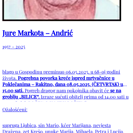
Jure Markota – Andrić
1957 - 2025
blago u Gospodinu preminuo 06.05.2025. u 68-oj godini
života.
Pogrebna povorka kreće ispred mrtvačnice u
Poklečanima – Rakitno, dana 08.05.2025. (ČETVRTAK) u
15.00 sati.
Pogreb dragog nam pokojnika obavit će
se na
groblju „BILICE“.
Izraze sućuti obitelj prima od 14.00 sati u
mrtvačnici. POČIVAO U MIRU BOŽJEM!
Ožalošćeni:
supruga Ljubica, sin Mario, kćer Marijana, nevjesta
Dražena, zet Krešo, unuke Marija, Mihaela, Petra i Lucija,