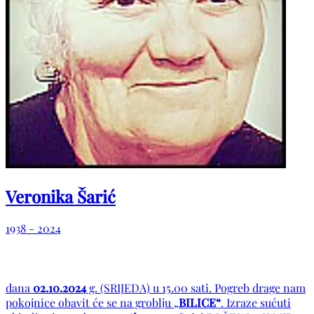
Veronika Šarić
1938 - 2024
dana
02.10.2024
g. (SRIJEDA) u 15.00 sati. Pogreb drage nam
pokojnice obavit će se na groblju „
BILICE“
. Izraze sućuti