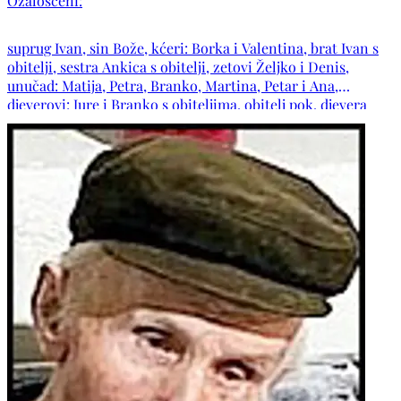
Ožalošćeni:
suprug Ivan, sin Bože, kćeri: Borka i Valentina, brat Ivan s
obitelji, sestra Ankica s obitelji, zetovi Željko i Denis,
unučad: Matija, Petra, Branko, Martina, Petar i Ana,
djeverovi: Jure i Branko s obiteljima, obitelj pok. djevera
Stjepana, obitelj pok. zaova Anke i Dane, obitelji: Soldo,
Ćurdo, Ćutuk, Hrkać i Markota, te ostala mnogobrojna
rodbina, prijatelji i kumovi.