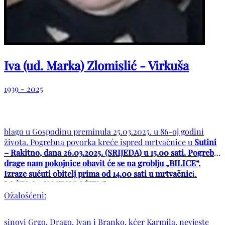
Iva (ud. Marka) Zlomislić - Virkuša
1939 - 2025
blago u Gospodinu preminula 25.03.2025. u 86-oj godini
života. Pogrebna povorka kreće ispred mrtvačnice u
Sutini
– Rakitno, dana 26.03.2025. (SRIJEDA) u 15.00 sati. Pogreb
drage nam pokojnice obavit će se na groblju „BILICE“.
Izraze sućuti obitelj prima od 14.00 sati u mrtvačnic
i.
POČIVALA U MIRU BOŽJEM!
Ožalošćeni:
sinovi Grgo, Drago, Ivan i Branko, kćer Karmila, nevjeste