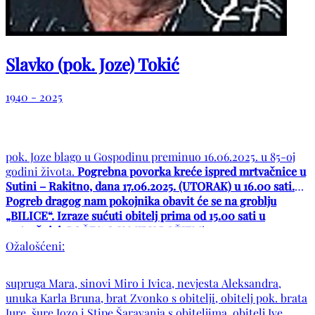
Slavko (pok. Joze) Tokić
1940 - 2025
pok. Joze blago u Gospodinu preminuo 16.06.2025. u 85-oj
godini života.
Pogrebna povorka kreće ispred mrtvačnice u
Sutini – Rakitno, dana 17.06.2025. (UTORAK) u 16.00 sati.
Pogreb dragog nam pokojnika obavit će se na groblju
„BILICE“. Izraze sućuti obitelj prima od 15.00 sati u
mrtvačnici.
POČIVAO U MIRU BOŽJEM!
Ožalošćeni:
supruga Mara, sinovi Miro i Ivica, nevjesta Aleksandra,
unuka Karla Bruna, brat Zvonko s obitelji, obitelj pok. brata
Jure, šure Jozo i Stipe Šaravanja s obiteljima, obitelj Ive