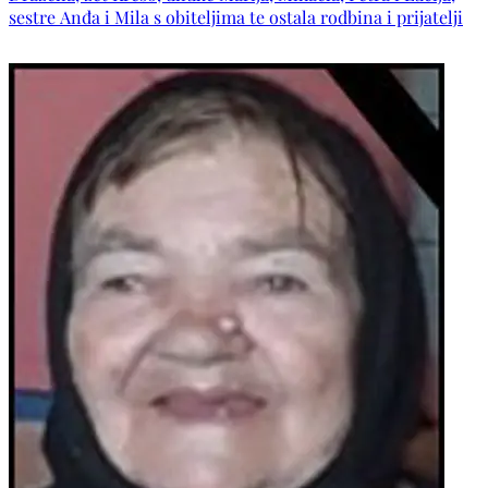
sestre Anđa i Mila s obiteljima te ostala rodbina i prijatelji