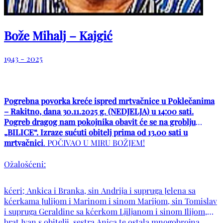
Bože Mihalj – Kajgić
1943 - 2025
Pogrebna povorka kreće ispred mrtvačnice u Poklečanima
– Rakitno, dana 30.11.2025 g. (NEDJELJA) u 14:00 sati.
Pogreb dragog nam pokojnika obavit će se na groblju
„BILICE“. Izraze sućuti obitelj prima od 13.00 sati u
mrtvačnici
. POČIVAO U MIRU BOŽJEM!
Ožalošćeni:
kćeri; Ankica i Branka, sin Andrija i supruga Jelena sa
kćerkama Julijom i Marinom i sinom Marijom, sin Tomislav
i supruga Geraldine sa kćerkom Ljiljanom i sinom Ilijom,
brat Ivan s obitelji, sestra Anica te ostala mnogobrojna