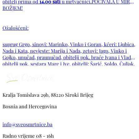
obitelj prima od
14.00 sati
u mrtvačnici.POČIVALA U MIRU
BOŽJEM!
Ožalošćeni:
suprug Grgo, sinovi: Marinko, Vinko i Goran, kćeri: Ljubica,
Nada i Kata, nevjeste: Marija i Nada, zetovi: Jago, Vinko i
Gojko, unučad, praunučad, obitelji pok. braće Ivana i Vlade,
obitelji pok. sestara Mare i Ive, obitelji: Šarić, Soldo, Čuljak,
Dumančić i Rezo te ostala rodbina i prijatelji.
Kralja Tomislava 29b, 88220 Siroki Brijeg
Bosnia and Hercegovina
info@sveosmrtnice.ba
Radno vrijeme 08 - 16h