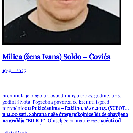
Milica (žena Ivana) Soldo – Čovića
1949 - 2025
preminula je blago u Gospodinu 17.01.2025. godine, u 76.
godini života. Pogrebna povorka će krenuti ispred
mrtvačnic
e u Poklečanima – Rakitno, 18.01.2025. (SUBOTA)
u 14.00 sati. Sahrana naše drage pokojnice bit će obavljena
na groblju “BILICE“
. Obitelj će primati izraze
sućuti od
13.00 sati u mrtvačnici.
POČIVALA U MIRU BOŽJEM!