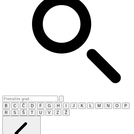
B
C
Č
D
F
G
H
I
J
K
L
M
N
O
P
R
S
Š
T
U
V
Z
Ž