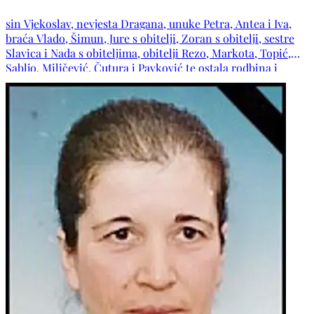
sin Vjekoslav, nevjesta Dragana, unuke Petra, Antea i Iva,
braća Vlado, Šimun, Jure s obitelji, Zoran s obitelji, sestre
Slavica i Nada s obiteljima, obitelji Rezo, Markota, Topić,
Sabljo, Miličević, Čutura i Pavković te ostala rodbina i
prijatelji.