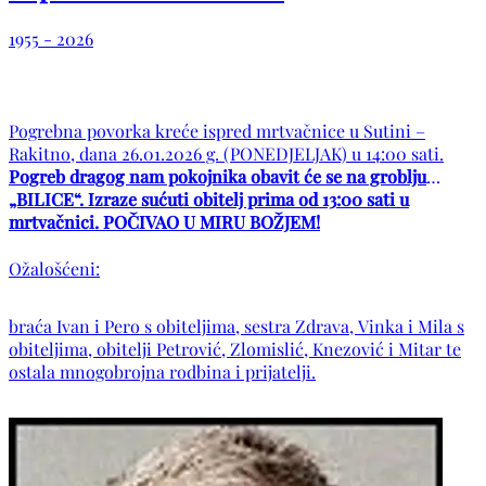
1955 - 2026
Pogrebna povorka kreće ispred mrtvačnice u Sutini –
Rakitno, dana 26.01.2026 g. (PONEDJELJAK) u 14:00 sati.
Pogreb dragog nam pokojnika obavit će se na groblju
„BILICE“. Izraze sućuti obitelj prima od 13:00 sati u
mrtvačnici. POČIVAO U MIRU BOŽJEM!
Ožalošćeni:
braća Ivan i Pero s obiteljima, sestra Zdrava, Vinka i Mila s
obiteljima, obitelji Petrović, Zlomislić, Knezović i Mitar te
ostala mnogobrojna rodbina i prijatelji.