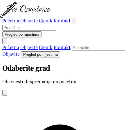
Osmrtnica
Osmrtnica
Osmrtnica
Osmrtnica
Osmrtnica
Osmrtnica
Osmrtnica
Osmrtnica
Osmrtnica
Osmrtnica
Osmrtnica
Početna
Objavite
Cjenik
Kontakt
Pregled po mjestima
Početna
Objavite
Cjenik
Kontakt
Objavite
Pregled po mjestima
Odaberite grad
Obavijesti ili spremanje na početnu.