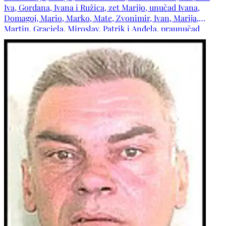
Iva, Gordana, Ivana i Ružica, zet Marijo, unučad Ivana,
Domagoj, Mario, Marko, Mate, Zvonimir, Ivan, Marija,
Martin, Graciela, Miroslav, Patrik i Anđela, praunučad
Matea, Magdalena, Marijan i Marko, obitelj pok. brata
Marka, obitelji pok. sestara Ljubice i Dane, obitelj pok.
djevera Ivana, obitelji pok. zaova Anđe i Ive te ostala
mnogobrojna rodbina i prijatelji.