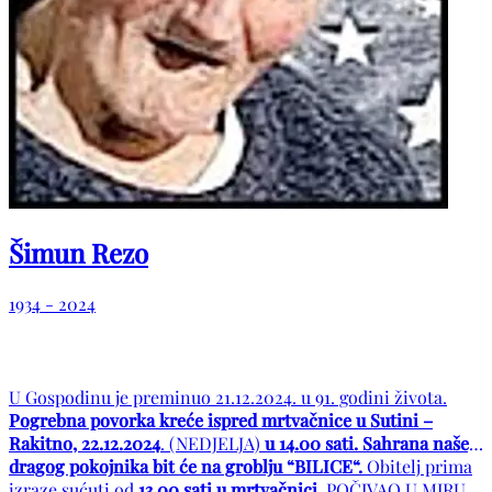
Šimun Rezo
1934 - 2024
U Gospodinu je preminuo 21.12.2024. u 91. godini života.
Pogrebna povorka kreće ispred mrtvačnice u Sutini –
Rakitno, 22.12.2024
. (NEDJELJA)
u 14.00 sati. Sahrana našeg
dragog pokojnika bit će na groblju “BILICE“.
Obitelj prima
izraze sućuti od
13.00 sati u mrtvačnici.
POČIVAO U MIRU