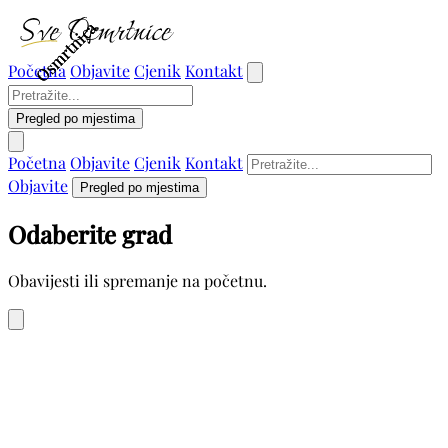
Osmrtnica
Osmrtnica
Osmrtnica
Početna
Objavite
Cjenik
Kontakt
Pregled po mjestima
Početna
Objavite
Cjenik
Kontakt
Objavite
Pregled po mjestima
Odaberite grad
Obavijesti ili spremanje na početnu.