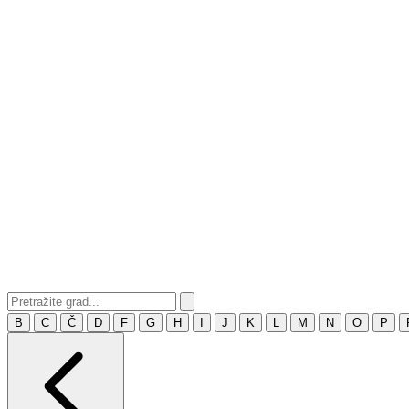
B
C
Č
D
F
G
H
I
J
K
L
M
N
O
P