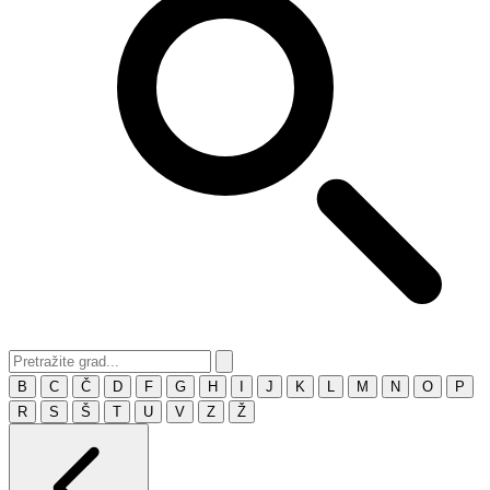
B
C
Č
D
F
G
H
I
J
K
L
M
N
O
P
R
S
Š
T
U
V
Z
Ž