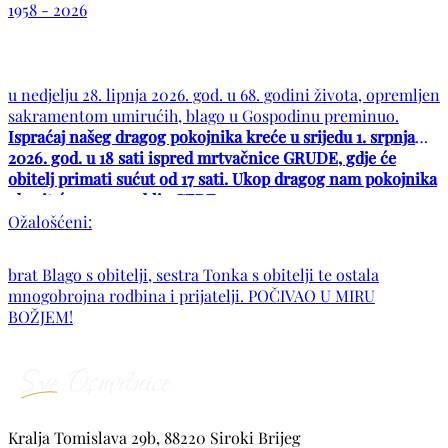
1958 - 2026
u nedjelju 28. lipnja 2026. god. u 68. godini života, opremljen
sakramentom umirućih, blago u Gospodinu preminuo.
Ispraćaj našeg dragog pokojnika kreće u srijedu 1. srpnja
2026. god. u 18 sati ispred mrtvačnice GRUDE, gdje će
obitelj primati sućut od 17 sati. Ukop dragog nam pokojnika
obavit će se na groblju CERE.
Ožalošćeni:
brat Blago s obitelji, sestra Tonka s obitelji te ostala
mnogobrojna rodbina i prijatelji. POČIVAO U MIRU
BOŽJEM!
Kralja Tomislava 29b, 88220 Siroki Brijeg