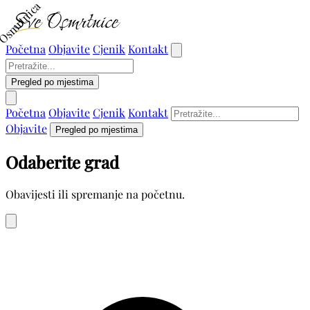
Osmrtnica
Početna
Objavite
Cjenik
Kontakt
Pregled po mjestima
Početna
Objavite
Cjenik
Kontakt
Objavite
Pregled po mjestima
Odaberite grad
Obavijesti ili spremanje na početnu.