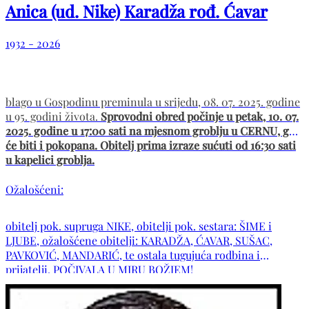
Anica (ud. Nike) Karadža rođ. Ćavar
1932 - 2026
blago u Gospodinu preminula u srijedu, 08. 07. 2025. godine
u 95. godini života.
Sprovodni obred počinje u petak, 10. 07.
2025. godine u 17:00 sati na mjesnom groblju u CERNU, gdje
će biti i pokopana. Obitelj prima izraze sućuti od 16:30 sati
u kapelici groblja.
Ožalošćeni:
obitelj pok. supruga NIKE, obitelji pok. sestara: ŠIME i
LJUBE, ožalošćene obitelji: KARADŽA, ĆAVAR, SUŠAC,
PAVKOVIĆ, MANDARIĆ, te ostala tugujuća rodbina i
prijatelji. POČIVALA U MIRU BOŽJEM!