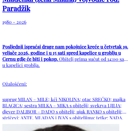
Paradžik
1980 - 2026
Posljednji ispraćaj drage nam pokojnice kreće u četvrtak 19.
veljače 2026, godine i u 15 sati spred kapelice u groblju u
Cernu gdje će biti i pokop.
Obitelj prima sućut od 14:00 sati
u kapelici groblja.
Ožalošćeni:
suprug MILAN – MILE; kći NIKOLINA; otac SREĆKO; majka
BLAGICA; sestra MILKA – MIKA s obitelji; svekrva LJILJA;
djever DALIBOR – DADO s obitelji; ujak RANKO s obitelji;
stričevi: ANTE, MLADAN i IVAN s obiteljima: tetke: NADA,
VESELKA i JAGODA s obiteljima; obitelj pok. tetke VESE; te
obitelji: VOJVODIĆ, PARADŽIK, BORAS, LONČAR, TOMIĆ,