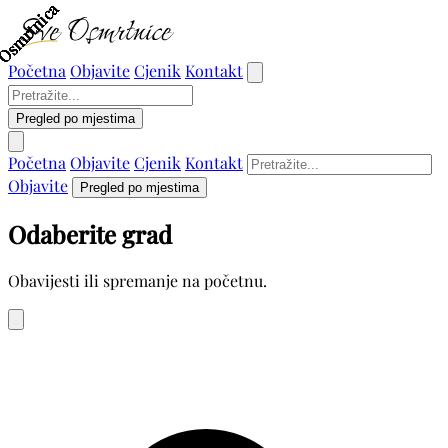
Osmrtnica
Osmrtnica
Osmrtnica
Osmrtnica
Osmrtnica
Osmrtnica
Osmrtnica
Osmrtnica
Osmrtnica
Početna
Objavite
Cjenik
Kontakt
Pregled po mjestima
Početna
Objavite
Cjenik
Kontakt
Objavite
Pregled po mjestima
Odaberite grad
Obavijesti ili spremanje na početnu.