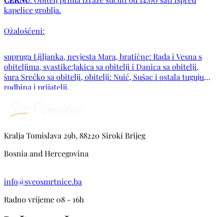
kapelice groblja.
Ožalošćeni:
supruga Ljiljanka, nevjesta Mara, bratične: Rada i Vesna s
obiteljima, svastike:Jakica sa obitelji i Danica sa obitelji,
šura Srećko sa obitelji, obitelji: Nuić, Sušac i ostala tugujuća
rodbina i prijatelji.
Kralja Tomislava 29b, 88220 Siroki Brijeg
Bosnia and Hercegovina
info@sveosmrtnice.ba
Radno vrijeme 08 - 16h