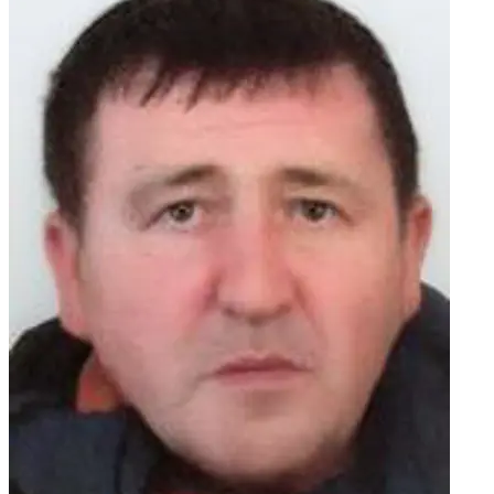
VRANIĆ, PETRUŠIĆ, DUGANDŽIĆ, GAGRO, ODAK, JELČIĆ,
VEGO i ostala mnogobrojna rodbina i prijatelji. POČIVALA
U MIRU BOŽJEM!