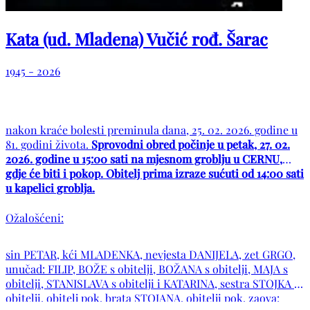
Kata (ud. Mladena) Vučić rođ. Šarac
1945 - 2026
nakon kraće bolesti preminula dana, 25. 02. 2026. godine u
81. godini života.
Sprovodni obred počinje u petak, 27. 02.
2026. godine u 15:00 sati na mjesnom groblju u CERNU,
gdje će biti i pokop. Obitelj prima izraze sućuti od 14:00 sati
u kapelici groblja.
Ožalošćeni:
sin PETAR, kći MLADENKA, nevjesta DANIJELA, zet GRGO,
unučad: FILIP, BOŽE s obitelji, BOŽANA s obitelji, MAJA s
obitelji, STANISLAVA s obitelji i KATARINA, sestra STOJKA s
obitelji, obitelj pok. brata STOJANA, obitelji pok. zaova: