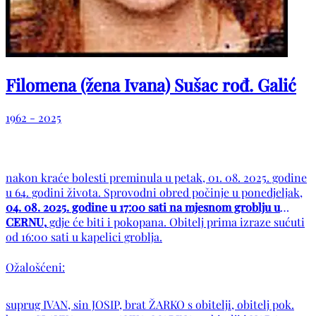
Filomena (žena Ivana) Sušac rođ. Galić
1962 - 2025
nakon kraće bolesti preminula u petak, 01. 08. 2025. godine
u 64. godini života. Sprovodni obred počinje u ponedjeljak,
04. 08. 2025. godine u 17:00 sati na mjesnom groblju u
CERNU,
gdje će biti i pokopana. Obitelj prima izraze sućuti
od 16:00 sati u kapelici groblja.
Ožalošćeni:
suprug IVAN, sin JOSIP, brat ŽARKO s obitelji, obitelj pok.