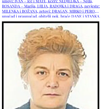
sinovi: IVAN – Iće i MATE, kćeri: NEDJELJKA – Neda,
ROSANDA – Marija, LJILJA, RADOJKA i DRAGA, nevjeste:
MILENKA i BOŽANA, zetovi: DRAGAN, MIRKO i PERO,
unučad i praunučad, obitelji pok. braće DANE i STANKA,
obitelji pok. sestara: DRAGE i ZORE, obitelji: VUČIĆ,
GRANIĆ, ZELJKO, ČOTIĆ, PUŠIĆ, ŠIMIĆ, BULIĆ, VLAHO,
SIMIĆ i ostala tugujuća rodbina i prijatelji.POČIVALA U
MIRU BOŽJEM!