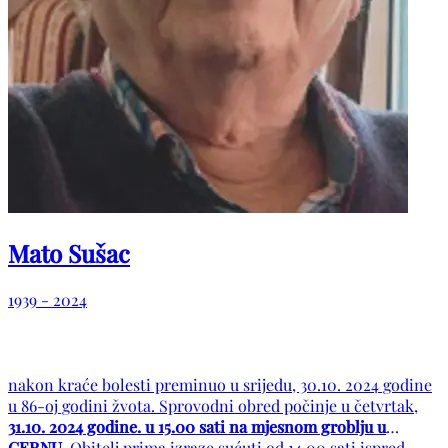
Mato Sušac
1939 - 2024
nakon kraće bolesti preminuo u srijedu, 30.10. 2024 godine
u 86-oj godini žvota. Sprovodni obred počinje u četvrtak,
31.10. 2024 godine. u 15.00 sati na mjesnom groblju u
CERNU
. Obitelj prima izraze sućuti od 14.00 sati ispred