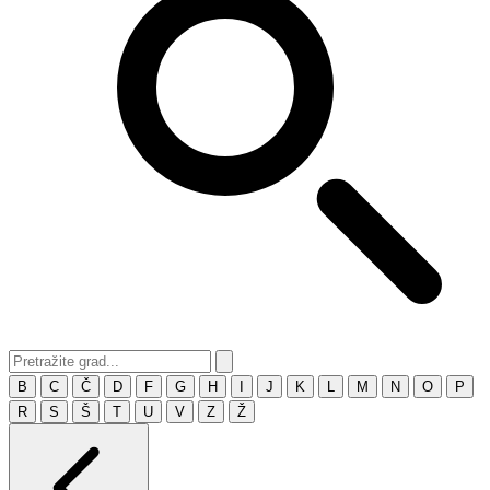
B
C
Č
D
F
G
H
I
J
K
L
M
N
O
P
R
S
Š
T
U
V
Z
Ž