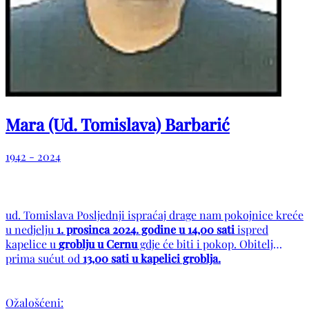
Mara (Ud. Tomislava) Barbarić
1942 - 2024
ud. Tomislava Posljednji ispraćaj drage nam pokojnice kreće
u nedjelju
1. prosinca 2024. godine u 14,00 sati
ispred
kapelice u
groblju u Cernu
gdje će biti i pokop. Obitelj
prima sućut od
13,00 sati u kapelici groblja.
Ožalošćeni: