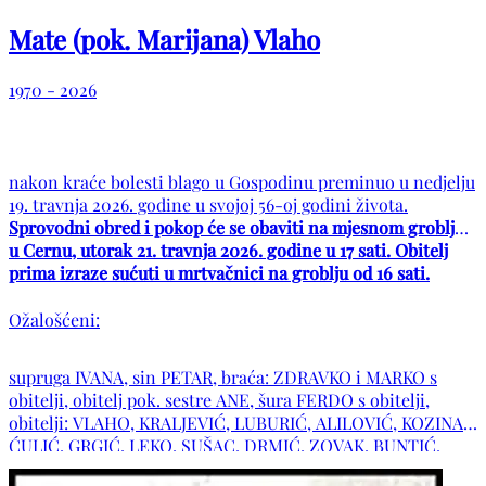
Mate (pok. Marijana) Vlaho
1970 - 2026
nakon kraće bolesti blago u Gospodinu preminuo u nedjelju
19. travnja 2026. godine u svojoj 56-oj godini života.
Sprovodni obred i pokop će se obaviti na mjesnom groblju
u Cernu, utorak 21. travnja 2026. godine u 17 sati. Obitelj
prima izraze sućuti u mrtvačnici na groblju od 16 sati.
Ožalošćeni:
supruga IVANA, sin PETAR, braća: ZDRAVKO i MARKO s
obitelji, obitelj pok. sestre ANE, šura FERDO s obitelji,
obitelji: VLAHO, KRALJEVIĆ, LUBURIĆ, ALILOVIĆ, KOZINA,
ĆULIĆ, GRGIĆ, LEKO, SUŠAC, DRMIĆ, ZOVAK, BUNTIĆ,
RAJŠIĆ, KUDERSKI, KNEZOVIĆ, PINJUH, PETROVIĆ i