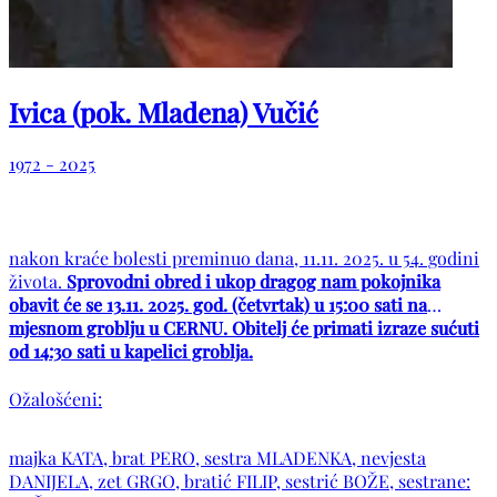
Ivica (pok. Mladena) Vučić
1972 - 2025
nakon kraće bolesti preminuo dana, 11.11. 2025. u 54. godini
života.
Sprovodni obred i ukop dragog nam pokojnika
obavit će se 13.11. 2025. god. (četvrtak) u 15:00 sati na
mjesnom groblju u CERNU. Obitelj će primati izraze sućuti
od 14:30 sati u kapelici groblja.
Ožalošćeni:
majka KATA, brat PERO, sestra MLADENKA, nevjesta
DANIJELA, zet GRGO, bratić FILIP, sestrić BOŽE, sestrane: