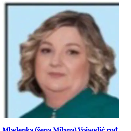
DANICE i KATE, ožalošćene obitelji: VUČIĆ, ŠARAC, SUŠAC,
DUGANDŽIĆ, BILIĆ, GRGIĆ, BARBARIĆ, LUKENDA,
JURKOVIĆ, KOZINA i ostala tugujuća rodbina i prijatelji.
POČIVALA U MIRU BOŽJEM!
Mladenka (žena Milana) Vojvodić rođ.