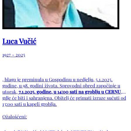
Luca Vučić
1927 - 2025
, blago je preminula u Gospodinu u nedjelju, 5.1.2025.
godine, u 98. godini života. Sprovodni obred započinje u
utorak,
7.1.2025. godine, u 14:00 sati na groblju u CERNU
,
gdje će biti i sahranjena. Obitelj će primati izraze sućuti od
13:00 sati u kapeli groblja.
Ožalošćeni: