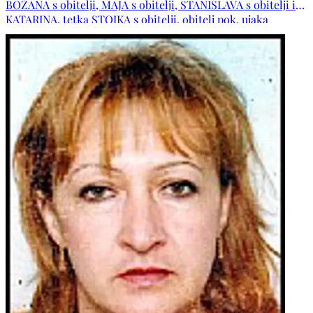
BOŽANA s obitelji, MAJA s obitelji, STANISLAVA s obitelji i
KATARINA, tetka STOJKA s obitelji, obitelj pok. ujaka
STOJANA, obitelji pok. tetaka: DANICE i KATE, ožalošćene
obitelji: VUČIĆ, SUŠAC, ŠARAC, DUGANDŽIĆ, BILIĆ, GRGIĆ
i BARBARIĆ, te ostala tugujuća rodbina i prijatelji. POČIVAO
U MIRU BOŽJEM!