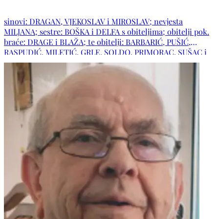
sinovi: DRAGAN, VJEKOSLAV i MIROSLAV; nevjesta
MILJANA; sestre: BOŠKA i DELFA s obiteljima; obitelji pok.
braće: DRAGE i BLAŽA; te obitelji: BARBARIĆ, PUŠIĆ,
RASPUDIĆ, MILETIĆ, GRLE, SOLDO, PRIMORAC, SUŠAC i
ostala mnogobrojna rodbina i prijatelji.POČIVALA U MIRU
BOŽJEM!