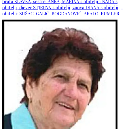
brata SLAVKA, sestre: ANKA, MARINA s obitelji i NADA s
obitelji, djever STJEPAN s obitelji, zaova DIANA s obitelji,
obitelji: SUŠAC, GALIĆ, BOGDANOVIĆ, ARALO, RUMLER,
PENOVIĆ, VUČIĆ, PLANINIĆ, ŠIMIĆ, ĆAVAR i ostala
tugujuća rodbina i prijatelji. POČIVALA U MIRU BOŽJEM!