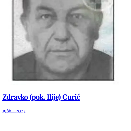
Zdravko (pok. Ilije) Curić
1966 - 2025