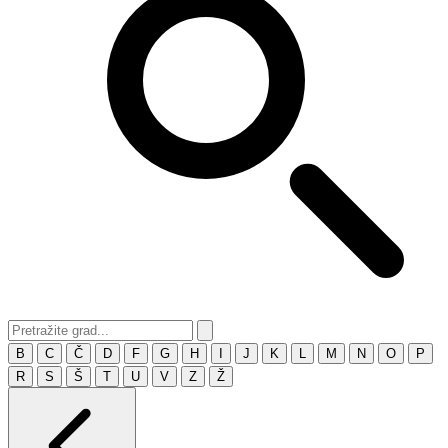
B
C
Č
D
F
G
H
I
J
K
L
M
N
O
P
R
S
Š
T
U
V
Z
Ž