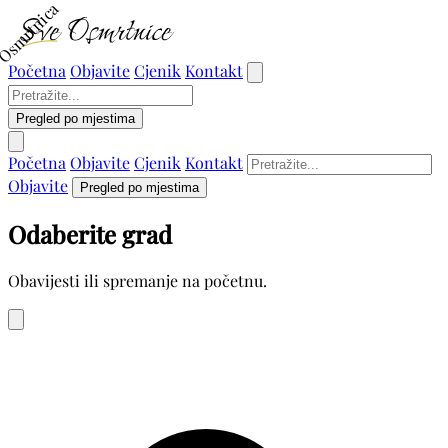
Osmrtnica
Početna
Objavite
Cjenik
Kontakt
Pregled po mjestima
Početna
Objavite
Cjenik
Kontakt
Objavite
Pregled po mjestima
Odaberite grad
Obavijesti ili spremanje na početnu.