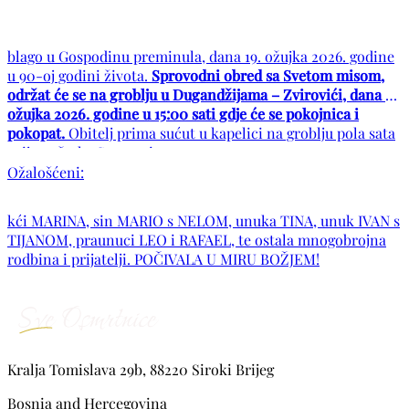
blago u Gospodinu preminula, dana 19. ožujka 2026. godine
u 90-oj godini života.
Sprovodni obred sa Svetom misom,
održat će se na groblju u Dugandžijama – Zvirovići, dana 21.
ožujka 2026. godine u 15:00 sati gdje će se pokojnica i
pokopat.
Obitelj prima sućut u kapelici na groblju pola sata
prije početka Svete mise.
Ožalošćeni:
kći MARINA, sin MARIO s NELOM, unuka TINA, unuk IVAN s
TIJANOM, praunuci LEO i RAFAEL, te ostala mnogobrojna
rodbina i prijatelji. POČIVALA U MIRU BOŽJEM!
Kralja Tomislava 29b, 88220 Siroki Brijeg
Bosnia and Hercegovina