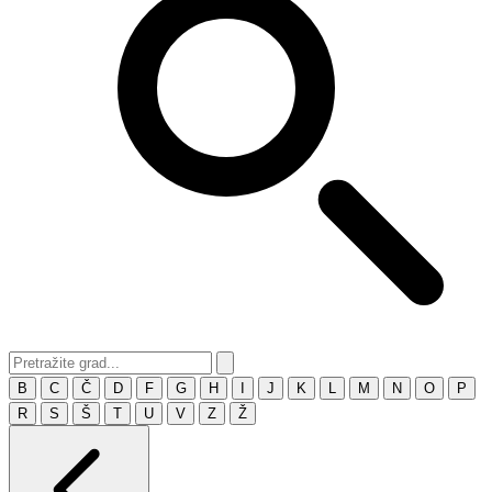
B
C
Č
D
F
G
H
I
J
K
L
M
N
O
P
R
S
Š
T
U
V
Z
Ž