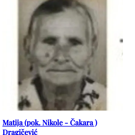
Matija (pok. Nikole - Čakara )
Dragičević