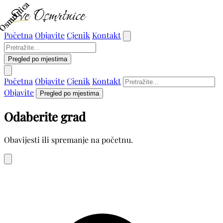
Osmrtnica
Osmrtnica
Početna
Objavite
Cjenik
Kontakt
Pregled po mjestima
Početna
Objavite
Cjenik
Kontakt
Objavite
Pregled po mjestima
Odaberite grad
Obavijesti ili spremanje na početnu.