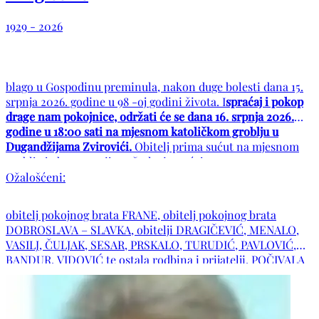
1929 - 2026
blago u Gospodinu preminula, nakon duge bolesti dana 15.
srpnja 2026. godine u 98 -oj godini života. I
spraćaj i pokop
drage nam pokojnice, održati će se dana 16. srpnja 2026.
godine u 18:00 sati na mjesnom katoličkom groblju u
Dugandžijama Zvirovići.
Obitelj prima sućut na mjesnom
groblju jedan sat prije početka ispraćaja.
Ožalošćeni:
obitelj pokojnog brata FRANE, obitelj pokojnog brata
DOBROSLAVA – SLAVKA, obitelji DRAGIČEVIĆ, MENALO,
VASILJ, ČULJAK, SESAR, PRSKALO, TURUDIĆ, PAVLOVIĆ,
BANDUR, VIDOVIĆ te ostala rodbina i prijatelji. POČIVALA
U MIRU BOŽJEM!