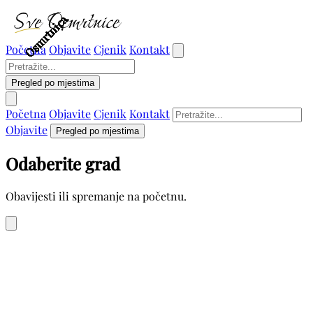
Osmrtnica
Osmrtnica
Osmrtnica
Osmrtnica
Osmrtnica
Osmrtnica
Osmrtnica
Osmrtnica
Osmrtnica
Osmrtnica
Osmrtnica
Osmrtnica
Osmrtnica
Osmrtnica
Osmrtnica
Osmrtnica
Osmrtnica
Osmrtnica
Osmrtnica
Osmrtnica
Osmrtnica
Osmrtnica
Osmrtnica
Osmrtnica
Osmrtnica
Osmrtnica
Osmrtnica
Osmrtnica
Osmrtnica
Osmrtnica
Osmrtnica
Osmrtnica
Osmrtnica
Osmrtnica
Osmrtnica
Osmrtnica
Osmrtnica
Osmrtnica
Osmrtnica
Osmrtnica
Osmrtnica
Osmrtnica
Osmrtnica
Osmrtnica
Osmrtnica
Osmrtnica
Osmrtnica
Osmrtnica
Osmrtnica
Osmrtnica
Početna
Objavite
Cjenik
Kontakt
Pregled po mjestima
Početna
Objavite
Cjenik
Kontakt
Objavite
Pregled po mjestima
Odaberite grad
Obavijesti ili spremanje na početnu.