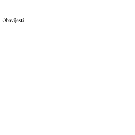
Obavijesti