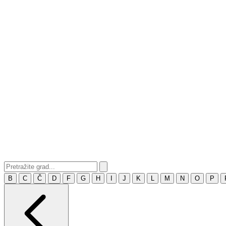
B
C
Č
D
F
G
H
I
J
K
L
M
N
O
P