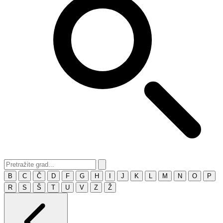
B
C
Č
D
F
G
H
I
J
K
L
M
N
O
P
R
S
Š
T
U
V
Z
Ž