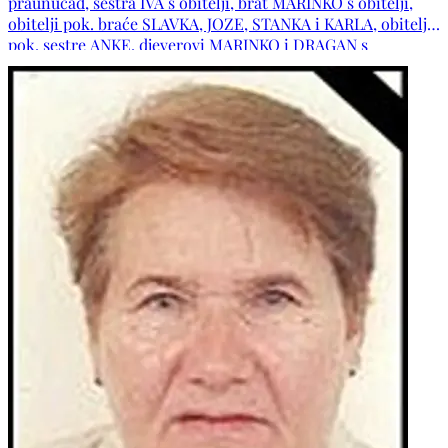
praunučad, sestra IVA s obitelji, brat MARINKO s obitelji,
obitelji pok. braće SLAVKA, JOZE, STANKA i KARLA, obitelj
pok. sestre ANKE, djeverovi MARINKO i DRAGAN s
obiteljima, obitelj pok. djevera RAJKA, zaova ANKA s obitelji,
obitelj pok. zaove DRAGE, obitelji: ZELENIKA, KOPILAŠ,
SOLDO, ŽARIĆ, MANDIĆ, BOKŠIĆ, ROTIM te ostala
mnogobrojna rodbina, kumovi i prijatelji.