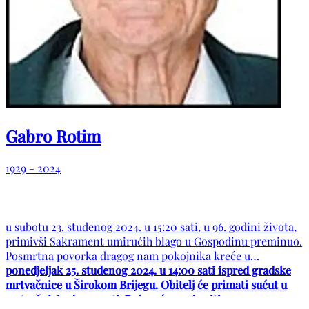
Gabro Rotim
1929 - 2024
u subotu 23. studenog 2024. u 15:20 sati, u 96. godini života,
primivši Sakrament umirućih blago u Gospodinu preminuo.
Posmrtna povorka dragog nam pokojnika kreće u
ponedjeljak 25. studenog 2024. u 14:00 sati ispred gradske
mrtvačnice u Širokom Brijegu. Obitelj će primati sućut u
mrtvačnici od 13:15 sati. Pokop će se obaviti na