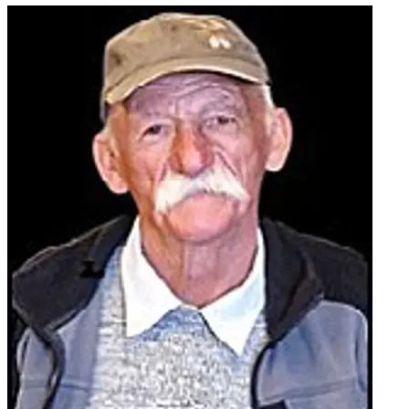
IVANKE; obitelj pok. zaove MIRE; obitelj pok. VIDAKA
ČULJKA; obitelji: RAKIĆ, ČULJAK, KOPILAŠ, MARIĆ, ĆAVAR,
ŠANTIĆ, BOŠNJAK, ZELENIKA, TOMIĆ i RAIČ te ostala
mnogobrojna rodbina i prijatelji.