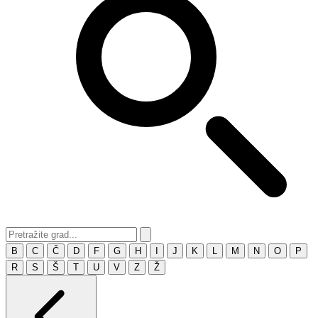
B
C
Č
D
F
G
H
I
J
K
L
M
N
O
P
R
S
Š
T
U
V
Z
Ž