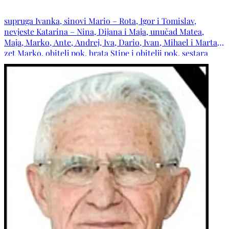
služit će se uz pokop. POČIVAO U MIRU BOŽJEM!
supruga Ivanka, sinovi Mario – Rota, Igor i Tomislav,
nevjeste Katarina – Nina, Dijana i Maja, unučad Matea,
Maja, Marko, Ante, Andrej, Iva, Dario, Ivan, Mihael i Marta,
zet Marko, obitelj pok. brata Stipe i obitelji pok. sestara
Mare i Kate, šure Marinko i Stanko s obiteljima, obitelji
pok. šura Karla, Marka i Mirka, svastike Draga i Mila s
obiteljima, obitelji: Rotim, Čuljak, Galić, Kožul, Krtalić,
Pavković, Ćubela te ostala mnogobrojna rodbina, kumovi,
susjedi i prijatelji.