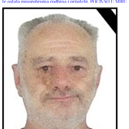
te ostala mnogobrojna rodbina i prijatelji. POČIVAO U MIRU
BOŽJEM!