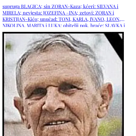
Bijelom Brijegu. POČIVAO U MIRU BOŽJEM!
supruga BLAGICA; sin ZORAN-Kaza; kćeri: SILVANA i
MIRELA; nevjesta: JOZEFINA –INA; zetovi: ZORAN i
KRISTIJAN-Kićo; unučad: TONI, KARLA, IVANO, LEON,
NIKOLINA, MARITA i LUKA; obitelji pok. braće: SLAVKA i
MIRKA; brat DRAGAN s obitelji: sestre: ZDRAVKA, ANICA,
MANDA i MARA s obiteljima; obitelj pok. šure TOMISLAVA;
obitelji pok. svastika MARE i DRAGE; svastika MIRA s
obitelji; obitelji: ČULJAK, ZELENIKA, KREŠIĆ,
MARIJANOVIĆ, MILINKOVIĆ, ŠAIN, ĆAVAR, SIMOVIĆ,
DŽEBA, RASPUDIĆ, KOPILAŠ, BOŠNJAK, DŽIDIĆ, ROTIM,
LONČAR, KOŽUL te ostala mnogobrojna rodbina i prijatelji.