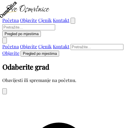
Osmrtnica
Osmrtnica
Osmrtnica
Osmrtnica
Osmrtnica
Osmrtnica
Osmrtnica
Osmrtnica
Početna
Objavite
Cjenik
Kontakt
Pregled po mjestima
Početna
Objavite
Cjenik
Kontakt
Objavite
Pregled po mjestima
Odaberite grad
Obavijesti ili spremanje na početnu.