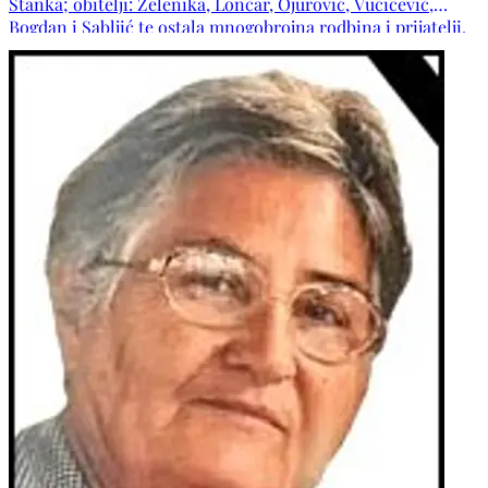
Stanka; obitelji: Zelenika, Lončar, Ojurović, Vučičević,
Bogdan i Sabljić te ostala mnogobrojna rodbina i prijatelji.