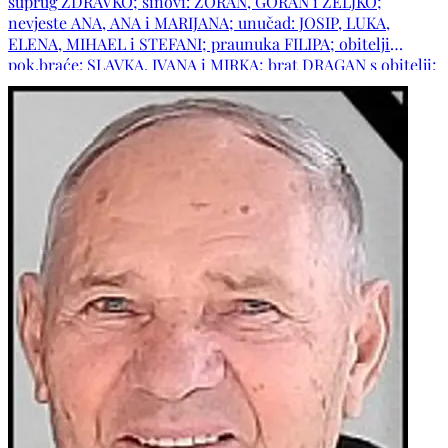
suprug ZDRAVKO; sinovi: ZORAN, GORAN i ŽELJKO;
nevjeste ANA, ANA i MARIJANA; unučad: JOSIP, LUKA,
ELENA, MIHAEL i STEFANI; praunuka FILIPA; obitelji
pok.braće: SLAVKA, IVANA i MIRKA; brat DRAGAN s obitelji;
sestre: ZDRAVKA, ANICA i MARA s obiteljima; obitelj pok.
djevera KARLA; zaova JELA s obitelji; obitelji: ČULJAK,
ZELENIKA, ŠAIN, DOMISLIĆ, KNEZOVIĆ, LUCOVIĆ, GALIĆ,
LONČAR, KOŽUL, ROTIM, PRSKALO, RAKIĆ, ĆAVAR,
MANDIĆ, ĆUŽE, BOKŠIĆ, MARIJANOVIĆ, DUSPER,
IDŽAKOVIĆ, MARIĆ, SIMOVIĆ, MILINKOVIĆ, DŽEBA,
RASPUDIĆ, KOPILAŠ, DŽIDIĆ te ostala mnogobrojna
rodbina, kumovi i prijatelji.