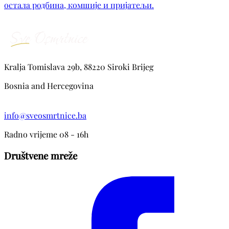
остала родбина, комшије и пријатељи.
Kralja Tomislava 29b, 88220 Siroki Brijeg
Bosnia and Hercegovina
info@sveosmrtnice.ba
Radno vrijeme 08 - 16h
Društvene mreže