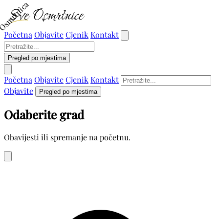
Osmrtnica
Početna
Objavite
Cjenik
Kontakt
Pregled po mjestima
Početna
Objavite
Cjenik
Kontakt
Objavite
Pregled po mjestima
Odaberite grad
Obavijesti ili spremanje na početnu.