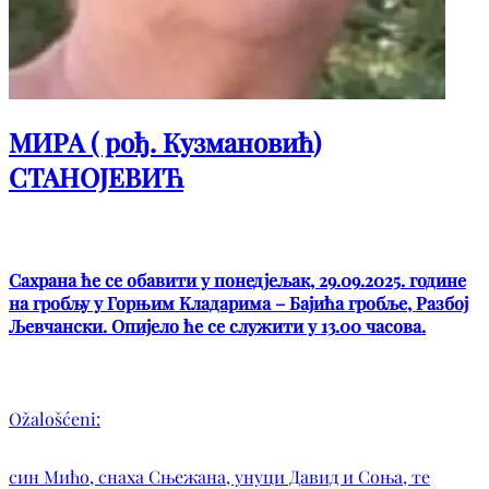
МИРА ( рођ. Кузмановић)
СТАНОЈЕВИЋ
Сахрана ће се обавити у понедјељак, 29.09.2025. године
на гробљу у Горњим Кладарима – Бајића гробље, Разбој
Љевчански. Опијело ће се служити у 13.00 часова.
Ožalošćeni:
син Мићо, снаха Сњежана, унуци Давид и Соња, те