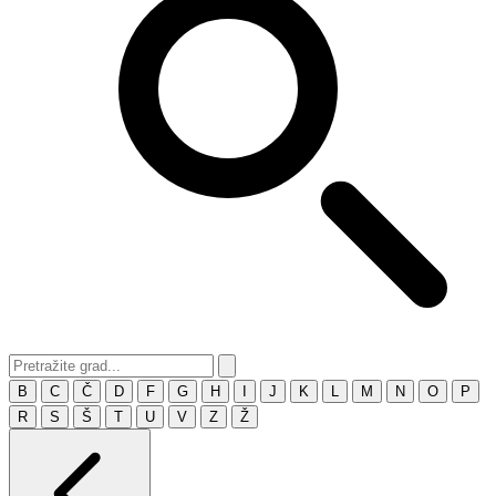
B
C
Č
D
F
G
H
I
J
K
L
M
N
O
P
R
S
Š
T
U
V
Z
Ž