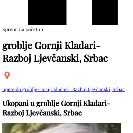
Spremi na početnu
groblje Gornji Kladari-
Razboj Ljevčanski, Srbac
upute do groblje Gornji Kladari- Razboj Ljevčanski, Srbac
Ukopani u groblje Gornji Kladari-
Razboj Ljevčanski, Srbac