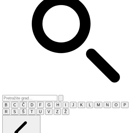
B
C
Č
D
F
G
H
I
J
K
L
M
N
O
P
R
S
Š
T
U
V
Z
Ž