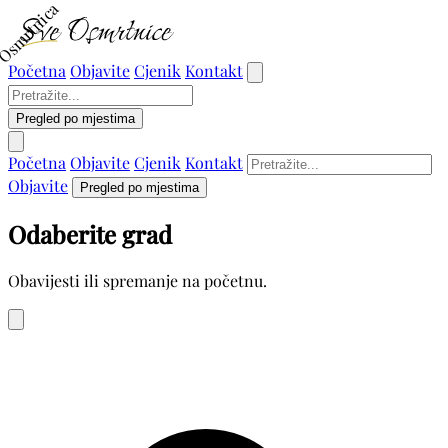
Osmrtnica
Početna
Objavite
Cjenik
Kontakt
Pregled po mjestima
Početna
Objavite
Cjenik
Kontakt
Objavite
Pregled po mjestima
Odaberite grad
Obavijesti ili spremanje na početnu.