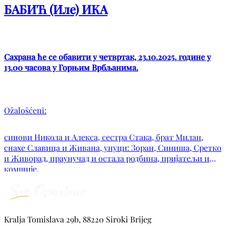
БАБИЋ (Иле) ИКА
Сахрана ће се обавити у четвртак, 23.10.2025. године у
13.00 часова у Горњим Врбљанима.
Ožalošćeni:
синови Никола и Алекса, сестра Стака, брат Милан,
снахе Славица и Живана, унуци: Зоран, Синиша, Сретко
и Живорад, праунучад и остала родбина, пријатељи и
комшије.
Kralja Tomislava 29b, 88220 Siroki Brijeg