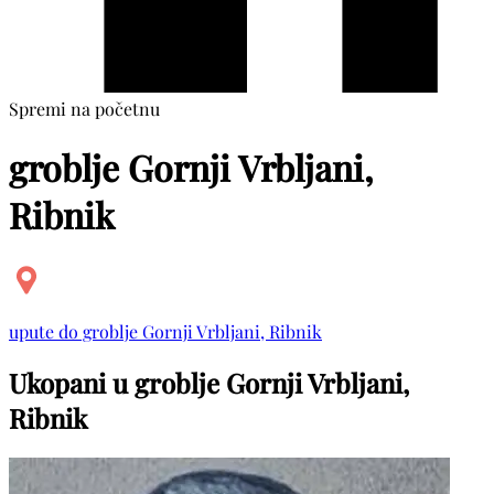
Spremi na početnu
groblje Gornji Vrbljani,
Ribnik
upute do groblje Gornji Vrbljani, Ribnik
Ukopani u groblje Gornji Vrbljani,
Ribnik