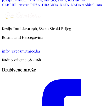
GABRIEL, sestre RUŽA, DRAGICA, KATA, NADA s obiteljima,
obitelj pok, sestre DANICE te ostala tugujuća rodbina i
prijatelji.
Kralja Tomislava 29b, 88220 Siroki Brijeg
Bosnia and Hercegovina
info@sveosmrtnice.ba
Radno vrijeme 08 - 16h
Društvene mreže