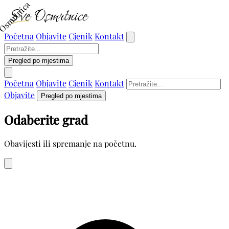
Osmrtnica
Početna
Objavite
Cjenik
Kontakt
Pregled po mjestima
Početna
Objavite
Cjenik
Kontakt
Objavite
Pregled po mjestima
Odaberite grad
Obavijesti ili spremanje na početnu.