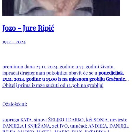
Jozo - Jure Ripić
1952 - 2024
preminuo dana 23.11. 2024. godine u 73. godini života,
ispraćaj dragog nam pokojnika obavit će se u
ponedjeljak,
25.11. 2024. godine u 13.00 h na mjesnom groblju Gračanica
.
Obitelj prima izraze sućuti od 12.30h na groblju!
Ožalošćeni:
supruga KATA, sinovi ŽELJKO I DARKO, kći SONJA, nevjeste
DANIJELA I SNJEŽANA, zet IVO, unučad; ANDREA, DANIJEL,
JULIJA, MARKO, MATEA, MARIO, IVAN, KATARINA I