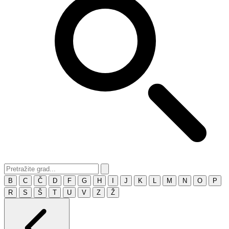
B
C
Č
D
F
G
H
I
J
K
L
M
N
O
P
R
S
Š
T
U
V
Z
Ž