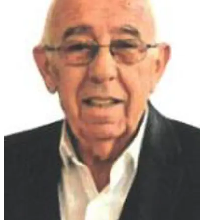
sestre Ljubice, obitelji: Zubac, Pralas, Ribičić, Dumančić i
Čolak te ostala mnogobrojna rodbina i prijatelji. POČIVALA
U MIRU BOŽJEM!