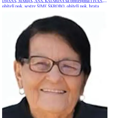
DIJANA, MARIJA, ANA. KATARINA sa obiteljima i IVAN,
obitelj pok. sestre ŠIME ŠKROBO, obitelj pok. brata
LAZARA, obitelji pok. zaova LUCE DOLIĆ i JANJE RIPIĆ,
obitelji: ŠEVO, MUSA, ŠIMOVIĆ, PLANINIĆ, BRKIĆ, KVESIĆ,
ŠKROBO, DOLIC, RIPIĆ, KORDIĆ, VUKOJA, ŠARAC, BORAS,
VUJEVIĆ, PETRUŠIĆ, LEKO, RAJIČ, VUČIĆ, SUŠAC i ČOLAK
te ostala rodbina i prijatelji. POČIVALA U MIRU BOŽJEM!