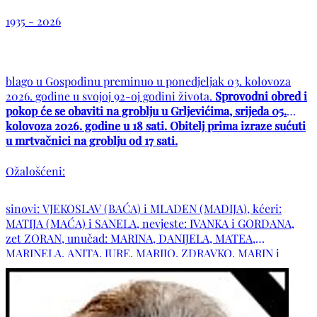
1935 - 2026
blago u Gospodinu preminuo u ponedjeljak 03. kolovoza
2026. godine u svojoj 92-oj godini života.
Sprovodni obred i
pokop će se obaviti na groblju u Grljevićima, srijeda 05.
kolovoza 2026. godine u 18 sati. Obitelj prima izraze sućuti
u mrtvačnici na groblju od 17 sati.
Ožalošćeni:
sinovi: VJEKOSLAV (BAĆA) i MLADEN (MADIJA), kćeri:
MATIJA (MAĆA) i SANELA, nevjeste: IVANKA i GORDANA,
zet ZORAN, unučad: MARINA, DANIJELA, MATEA,
MARINELA, ANITA, JURE, MARIJO, ZDRAVKO, MARIN i
MARIJANA, praunučad, obitelj pok. braće: VINKA i VLADE,
obitelji pok. sestara: RUŽE, MARE, ANĐE i TERKE, šura
MLADEN s obitelji, obitelji pok. šura: JAGE i MILKE,
svastike: JANJA, MIRA, ZDENKA s obiteljima i ZDRAVKA te