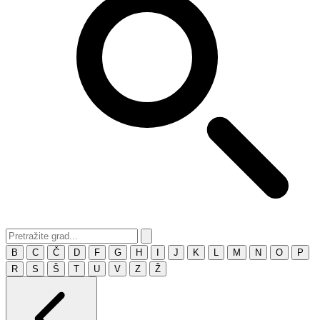
B
C
Č
D
F
G
H
I
J
K
L
M
N
O
P
R
S
Š
T
U
V
Z
Ž