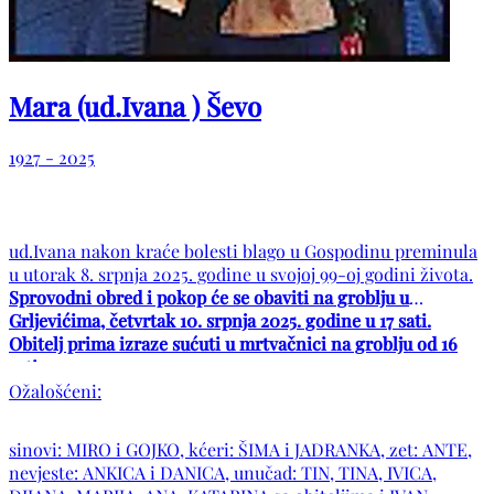
Mara (ud.Ivana ) Ševo
1927 - 2025
ud.Ivana nakon kraće bolesti blago u Gospodinu preminula
u utorak 8. srpnja 2025. godine u svojoj 99-oj godini života.
Sprovodni obred i pokop će se obaviti na groblju u
Grljevićima, četvrtak 10. srpnja 2025. godine u 17 sati.
Obitelj prima izraze sućuti u mrtvačnici na groblju od 16
sati.
Ožalošćeni:
sinovi: MIRO i GOJKO, kćeri: ŠIMA i JADRANKA, zet: ANTE,
nevjeste: ANKICA i DANICA, unučad: TIN, TINA, IVICA,