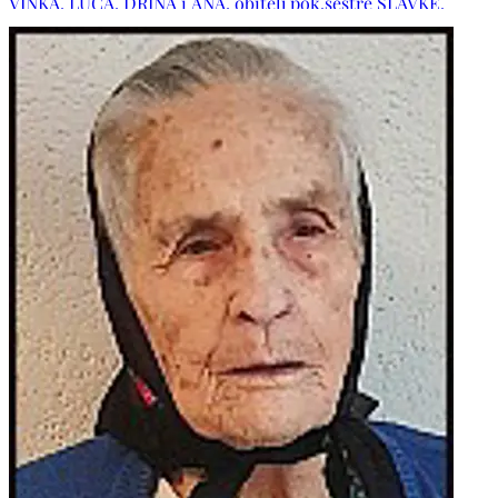
VINKA, LUCA, DRINA i ANA, obitelj pok.sestre SLAVKE,
obitelj pok. šure ANDRIJE, obitelji: ČOLAK, PEHAR,
MIHALJEVIĆ, SKOKO, ŠKROBO, ZELJKO, ERIĆ i BRKIĆ, te
ostala mnogobrojna rodbina i prijatelji. POČIVAO U MIRU
BOŽJEM!