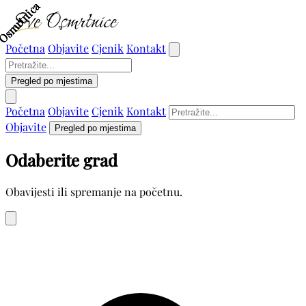
Osmrtnica
Osmrtnica
Osmrtnica
Osmrtnica
Osmrtnica
Početna
Objavite
Cjenik
Kontakt
Pregled po mjestima
Početna
Objavite
Cjenik
Kontakt
Objavite
Pregled po mjestima
Odaberite grad
Obavijesti ili spremanje na početnu.