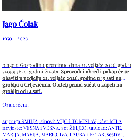
Jago Čolak
1950 - 2026
blago u Gospodinu preminuo dana 21. veljače 2026. god. u
svojoj 76-oj godini života.
Sprovodni obred i pokop će se
obaviti u nedjelju 22. veljače 2026. godine u 15 sati na
groblju u Grljevićima. Obitelj prima sućut u kapeli na
groblju od 14 sati.
Ožalošćeni:
supruga SMILJA, sinovi: MIJO i TOMISLAV, kćer MILA,
nevjeste: VESNA i VESNA, zet ŽELJKO, unučad: ANTE,
MARIJA, MARIJA, MARIO, IVA, LAURA i PETAR, sestre: