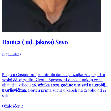
Danica ( ud. Jakova) Ševo
1937 - 2025
Blago u Gospodinu preminula dana 24. ožujka 2025. god. u
svojoj 88-oj godini života. Sprovodni obred i pokop će se
obaviti u srijedu
26. ožujka 2025. godine u 15 sati na groblju
u Grljevićima.
Obitelj prima sućut u kapeli na groblju od 14
sati.
Ožalošćeni: