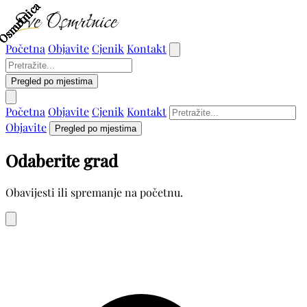
Osmrtnica
Osmrtnica
Osmrtnica
Osmrtnica
Osmrtnica
Osmrtnica
Osmrtnica
Osmrtnica
Osmrtnica
Osmrtnica
Početna
Objavite
Cjenik
Kontakt
Pregled po mjestima
Početna
Objavite
Cjenik
Kontakt
Objavite
Pregled po mjestima
Odaberite grad
Obavijesti ili spremanje na početnu.