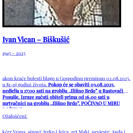
Ivan Vican – Biškušić
1945 - 2025
akon kraće bolesti blago u Gospodinu preminuo 02.08.2025.
u 81-oj godini života.
Pokop će se obaviti 03.08.2025.
nedjelja u 17:00 sati na groblju ,,Ilijino Brdo” u Rastovači –
Posušje. Izraze sućuti obitelj prima od 16.00 sati u
mrtvačnici na groblju ,,Ilijino Brdo”. POČIVAO U MIRU
BOŽJEM!
Ožalošćeni:
kćer Vesna, sinovi: Jerko i Ivica, zet Maki, nevjeste: Anda i