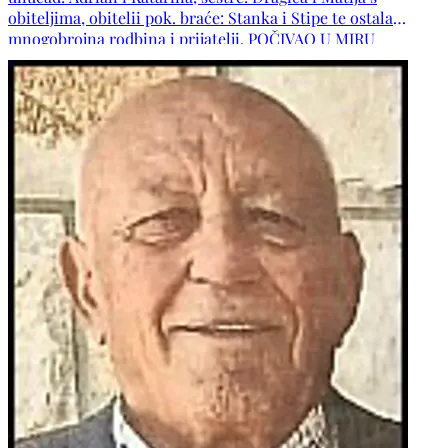
obiteljima, obitelii pok. braće: Stanka i Stipe te ostala
mnogobrojna rodbina i prijatelji. POČIVAO U MIRU
BOŽJEM!