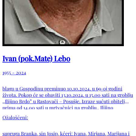
Ivan (pok.Mate) Lebo
1955 - 2024
blago u Gospodinu preminuo 10.10.2024. u 69-oj godini
života. Pokop će se obaviti 13.10.2024. u 15.00 sati na groblju
,,Ilijino Brdo” u Rastovači – Posušje. Izraze sućuti obitelj
prima od 14.00 sati u mrtvačnici na groblju,, Ilijino
Brdo”.POČIVAO U MIRU BOŽJEM!
Ožalošćeni:
supruga Branka, sin Josip, kćeri: Ivana, Mirjana, Marijana i