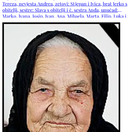
Tereza, nevjesta Andrea, zetovi: Stjepan i Ivica, brat Jerko s
obitelji, sestre: Slava s obitelji i č. sestra Anđa, unučad:
Marko, Ivana, Josip, Ivan, Ana, Mihaela, Marta, Filip, Luka i
Karlo, obitelji: Milićević, Bašić, Zovko, Iličić, Ripić, Begić,
Bešlić, Bakula, Hrkać te ostala rodbina i prijatelji.