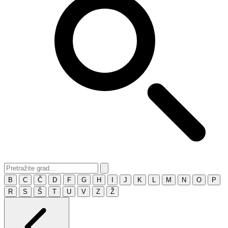
B
C
Č
D
F
G
H
I
J
K
L
M
N
O
P
R
S
Š
T
U
V
Z
Ž