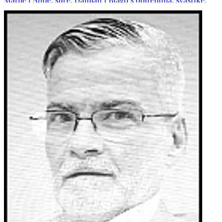
Zora i Dinka s obiteljima i obitelj pok. svastike Mire,
obitelji: Spajić, Olić, Dilber, Orlović te ostala rodbina i
prijatelji.