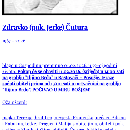
Zdravko (pok. Jerke) Čutura
1967 - 2026
blago u Gospodinu preminuo 01.02.2026. u 59-oj godini
života.
Pokop će se obaviti 11.02.2026. (srijeda) u 14:00 sati
na groblju ”Ilijino Brdo” u Rastovači – Posušje. Izraze
sućuti obitelj prima od 13:00 sati u mrtvačnici na groblju
”Ilijino Brdo”. POČIVAO U MIRU BOŽJEM!
Ožalošćeni:
majka Terezija, brat Leo, nevjesta Franciska, nećaci: Adrian
i Katarina, tetke: Dragica i Matija s obiteljima, obitelji pok.
stričeva: Stanka i Stipe, obitelji: Čutura, Jukić te ostala