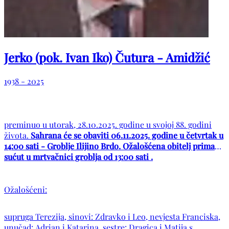
Jerko (pok. Ivan Iko) Čutura - Amidžić
1938 - 2025
preminuo u utorak, 28.10.2025. godine u svojoj 88. godini
života.
Sahrana će se obaviti 06.11.2025. godine u četvrtak u
14:00 sati - Groblje Ilijino Brdo. Ožalošćena obitelj prima
sućut u mrtvačnici groblja od 13:00 sati .
Ožalošćeni:
supruga Terezija, sinovi: Zdravko i Leo, nevjesta Franciska,
unučad: Adrian i Katarina, sestre: Dragica i Matija s