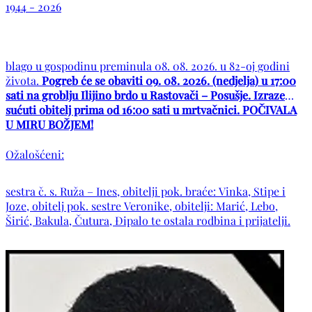
1944 - 2026
blago u gospodinu preminula 08. 08. 2026. u 82-oj godini
života.
Pogreb će se obaviti 09. 08. 2026. (nedjelja) u 17:00
sati na groblju Ilijino brdo u Rastovači – Posušje. Izraze
sućuti obitelj prima od 16:00 sati u mrtvačnici. POČIVALA
U MIRU BOŽJEM!
Ožalošćeni:
sestra č. s. Ruža – Ines, obitelji pok. braće: Vinka, Stipe i
Joze, obitelj pok. sestre Veronike, obitelji: Marić, Lebo,
Širić, Bakula, Čutura, Đipalo te ostala rodbina i prijatelji.