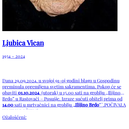
Ljubica Vican
1934 - 2024
Dana 29.09.2024. u svojoj 91-oj godini blago u Gospodinu
preminula opremljena svetim sakramentima. Pokop će se
obaviti
01.10.2024
. (utorak) u 15.00 sati na groblju ,,Ilijino
Brdo” u Rastovači – Posušje. Izraze sućuti obitelj prima od
14.00
sati u mrtvačnici na groblju ,
,Ilijino Brdo
”ˇ.POČIVALA
U MIRU BOŽJEM!
Ožalošćeni: