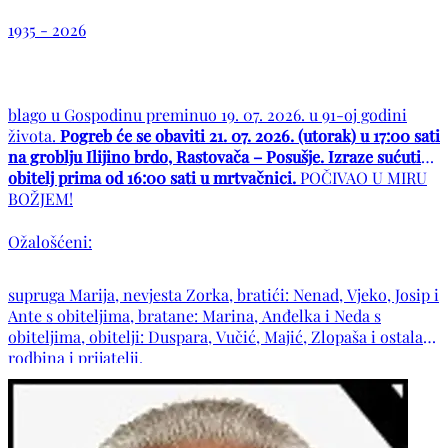
1935 - 2026
blago u Gospodinu preminuo 19. 07. 2026. u 91-oj godini
života.
Pogreb će se obaviti 21. 07. 2026. (utorak) u 17:00 sati
na groblju Ilijino brdo, Rastovača – Posušje. Izraze sućuti
obitelj prima od 16:00 sati u mrtvačnici.
POČIVAO U MIRU
BOŽJEM!
Ožalošćeni:
supruga Marija, nevjesta Zorka, bratići: Nenad, Vjeko, Josip i
Ante s obiteljima, bratane: Marina, Anđelka i Neda s
obiteljima, obitelji: Duspara, Vučić, Majić, Zlopaša i ostala
rodbina i prijatelji.