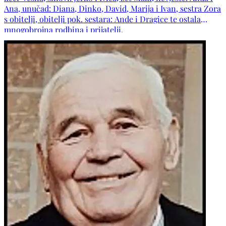
Ana, unučad: Diana, Dinko, David, Marija i Ivan, sestra Zora
s obitelji, obitelji pok. sestara: Ande i Dragice te ostala
mnogobrojna rodbina i prijatelji.