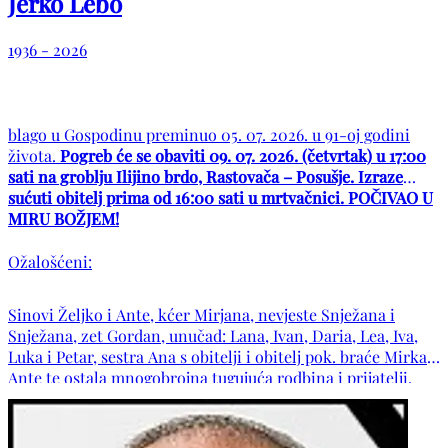
Jerko Lebo
1936 - 2026
blago u Gospodinu preminuo 05. 07. 2026. u 91-oj godini
života.
Pogreb će se obaviti 09. 07. 2026. (četvrtak) u 17:00
sati na groblju Ilijino brdo, Rastovača – Posušje. Izraze
sućuti obitelj prima od 16:00 sati u mrtvačnici. POČIVAO U
MIRU BOŽJEM!
Ožalošćeni:
Sinovi Željko i Ante, kćer Mirjana, nevjeste Snježana i
Snježana, zet Gordan, unučad: Lana, Ivan, Daria, Lea, Iva,
Luka i Petar, sestra Ana s obitelji i obitelj pok. braće Mirka i
Ante te ostala mnogobrojna tugujuća rodbina i prijatelji.