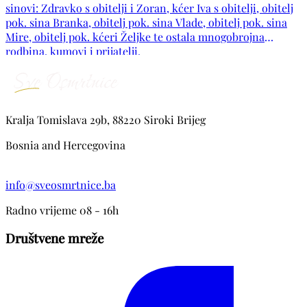
sinovi: Zdravko s obitelji i Zoran, kćer Iva s obitelji, obitelj
pok. sina Branka, obitelj pok. sina Vlade, obitelj pok. sina
Mire, obitelj pok. kćeri Željke te ostala mnogobrojna
rodbina, kumovi i prijatelji.
Kralja Tomislava 29b, 88220 Siroki Brijeg
Bosnia and Hercegovina
info@sveosmrtnice.ba
Radno vrijeme 08 - 16h
Društvene mreže