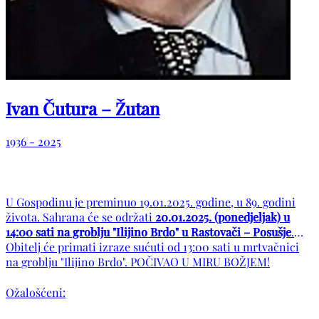
Ivan Čutura – Žutan
1936 - 2025
U Gospodinu je preminuo 19.01.2025. godine, u 89. godini
života. Sahrana će se održati
20.01.2025. (ponedjeljak) u
14:00 sati na groblju "Ilijino Brdo" u Rastovači – Posušje
.
Obitelj će primati izraze sućuti od 13:00 sati u mrtvačnici
na groblju "Ilijino Brdo". POČIVAO U MIRU BOŽJEM!
Ožalošćeni: