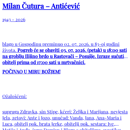
Milan Čutura – Antićević
1943 - 2026
blago u Gospodinu preminuo 02. 07. 2026. u 83-oj godini
života.
Pogreb će se obaviti 03. 07. 2026. (petak) u 18:00 sati
na groblju Ilijino brdo u Rastovači – Posušje. Izraze sućuti
obitelj prima od 17:00 sati u mrtvačnici.
POČIVAO U MIRU BOŽJEM!
Ožalošćeni:
supruga Zdravka, sin Stipe, kćeri: Željka i Marijana, nevjesta
Jela, zetovi: Ante i Jozo, unučad: Vanda, Jana, Ana-Maria i
Luca, obitelj pok. brata Jerke, obitelji pok. sestara: Ive,
Matije i Anđe, šure: Damjan i Blago s obiteljima, svastike: