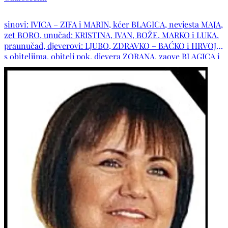
misa služit će se tijekom pokopa.POČIVALA U MIRU
BOŽJEM !
sinovi: IVICA – ZIFA i MARIN, kćer BLAGICA, nevjesta MAJA,
zet BORO, unučad: KRISTINA, IVAN, BOŽE, MARKO i LUKA,
praunučad, djeverovi: LJUBO, ZDRAVKO – BAĆKO i HRVOJE
s obiteljima, obitelj pok. djevera ZORANA, zaove BLAGICA i
GRACIJA s obiteljima, ujna DRAGICA s obitelji obitelji:
IVANKOVIĆ, KOŽUL, SOLDO, MIKULIĆ, ŠIMIĆ, UDOVIČIĆ te
ostala mnogobrojna rodbina, kumovi i prijatelji.