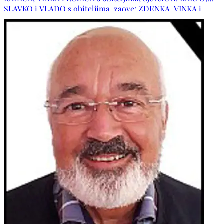
SLAVKO i VLADO s obiteljima, zaove: ZDENKA, VINKA i
SLAVA s obiteljima, obitelj pok. djevera BOŽE, obitelji pok.
zaova NADE, DRAGICE i BRANKE, obitelji: IVANKOVIĆ,
MIKULIĆ, VERHOEVEN, DRAŠKIĆ, PINJUH, MATIJEVIĆ,
BARTEL, VUKOJA, ŠUNJIĆ, KATURA, GRUBIŠIĆ, BILIĆ te
ostala mnogobrojna rodbina, kumovi, susjedi i prijatelji.