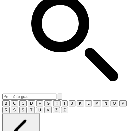
B
C
Č
D
F
G
H
I
J
K
L
M
N
O
P
R
S
Š
T
U
V
Z
Ž