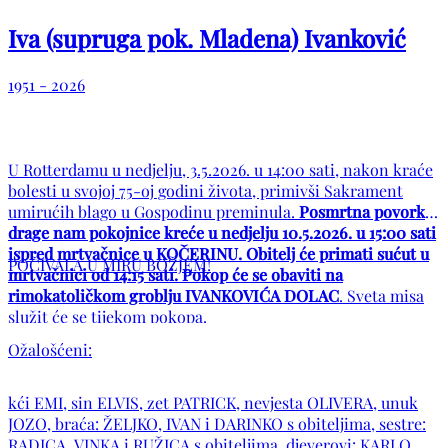
Iva (supruga pok. Mladena) Ivanković
1951 - 2026
U Rotterdamu u nedjelju, 3.5.2026. u 14:00 sati, nakon kraće
bolesti u svojoj 75-oj godini života, primivši Sakrament
umirućih blago u Gospodinu preminula.
Posmrtna povorka
drage nam pokojnice kreće u nedjelju 10.5.2026. u 15:00 sati
ispred mrtvačnice u KOČERINU. Obitelj će primati sućut u
POČIVALA U MIRU BOŽJEM!
mrtvačnici od 14:15 sati. Pokop će se obaviti na
rimokatoličkom groblju IVANKOVIĆA DOLAC
. Sveta misa
služit će se tijekom pokopa.
Ožalošćeni:
kći EMI, sin ELVIS, zet PATRICK, nevjesta OLIVERA, unuk
JOZO, braća: ŽELJKO, IVAN i DARINKO s obiteljima, sestre:
RADICA, VINKA i RUŽICA s obiteljima, djeverovi: KARLO,