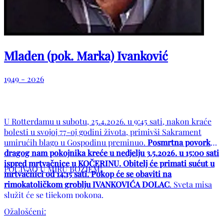
Mladen (pok. Marka) Ivanković
1949 - 2026
U Rotterdamu u subotu, 25.4.2026. u 9:45 sati, nakon kraće
bolesti u svojoj 77-oj godini života, primivši Sakrament
umirućih blago u Gospodinu preminuo.
Posmrtna povorka
dragog nam pokojnika kreće u nedjelju 3.5.2026. u 15:00 sati
ispred mrtvačnice u KOČERINU. Obitelj će primati sućut u
POČIVAO U MIRU BOŽJEM!
mrtvačnici od 14:15 sati. Pokop će se obaviti na
rimokatoličkom groblju IVANKOVIĆA DOLAC
. Sveta misa
služit će se tijekom pokopa.
Ožalošćeni: