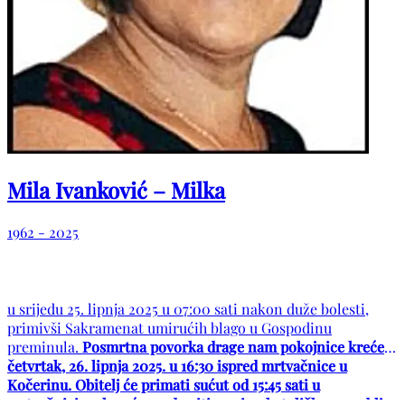
Mila Ivanković – Milka
1962 - 2025
u srijedu 25. lipnja 2025 u 07:00 sati nakon duže bolesti,
primivši Sakramenat umirućih blago u Gospodinu
preminula.
Posmrtna povorka drage nam pokojnice kreće u
četvrtak, 26. lipnja 2025. u 16:30 ispred mrtvačnice u
Kočerinu. Obitelj će primati sućut od 15:45 sati u
mrtvačnici. pokop će se obaviti na rimokatoličkom groblju