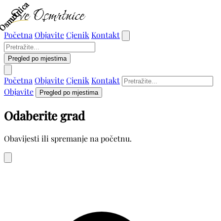
Osmrtnica
Osmrtnica
Osmrtnica
Osmrtnica
Početna
Objavite
Cjenik
Kontakt
Pregled po mjestima
Početna
Objavite
Cjenik
Kontakt
Objavite
Pregled po mjestima
Odaberite grad
Obavijesti ili spremanje na početnu.