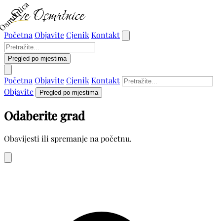
Osmrtnica
Početna
Objavite
Cjenik
Kontakt
Pregled po mjestima
Početna
Objavite
Cjenik
Kontakt
Objavite
Pregled po mjestima
Odaberite grad
Obavijesti ili spremanje na početnu.