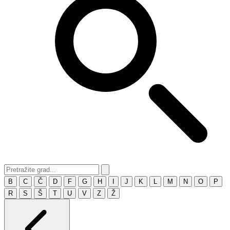
B
C
Č
D
F
G
H
I
J
K
L
M
N
O
P
R
S
Š
T
U
V
Z
Ž