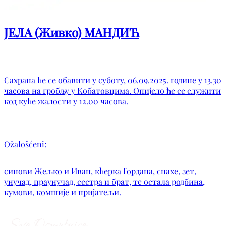
ЈЕЛА (Живко) МАНДИЋ
Сахрана ће се обавити у суботу, 06.09.2025. године у 13.30
часова на гробљу у Кобатовцима. Опијело ће се служити
код куће жалости у 12.00 часова.
Ožalošćeni:
синови Жељко и Иван, кћерка Гордана, снахе, зет,
унучад, праунучад, сестра и брат, те остала родбина,
кумови, комшије и пријатељи.