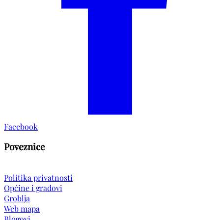
Facebook
Poveznice
Politika privatnosti
Općine i gradovi
Groblja
Web mapa
Blogovi