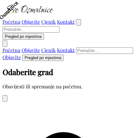
Osmrtnica
Osmrtnica
Osmrtnica
Osmrtnica
Početna
Objavite
Cjenik
Kontakt
Pregled po mjestima
Početna
Objavite
Cjenik
Kontakt
Objavite
Pregled po mjestima
Odaberite grad
Obavijesti ili spremanje na početnu.