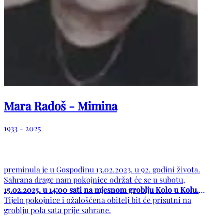
Mara Radoš - Mimina
1933 - 2025
preminula je u Gospodinu 13.02.2023. u 92. godini života.
Sahrana drage nam pokojnice održat će se u subotu,
15.02.2025. u 14:00 sati na mjesnom groblju Kolo u Kolu.
Tijelo pokojnice i ožalošćena obitelj bit će prisutni na
groblju pola sata prije sahrane.