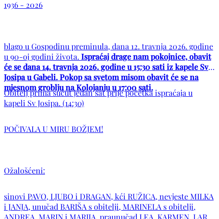
1936 - 2026
blago u Gospodinu preminula, dana 12. travnja 2026. godine
u 90-oj godini života.
Ispraćaj drage nam pokojnice, obavit
će se dana 14. travnja 2026. godine u 15:30 sati iz kapele Sv.
Josipa u Gabeli. Pokop sa svetom misom obavit će se na
mjesnom groblju na Kolojanju u 17:00 sati.
Obitelj prima sućut jedan sat prije početka ispraćaja u
kapeli Sv Josipa. (14:30)
POČIVALA U MIRU BOŽJEM!
Ožalošćeni:
sinovi PAVO, LJUBO i DRAGAN, kći RUŽICA, nevjeste MILKA
i JANJA, unučad BARIŠA s obitelji, MARINELA s obitelji,
ANDREA, MARIN i MARIJA, praunučad LEA, KARMEN, LARA