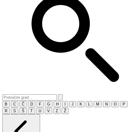
B
C
Č
D
F
G
H
I
J
K
L
M
N
O
P
R
S
Š
T
U
V
Z
Ž