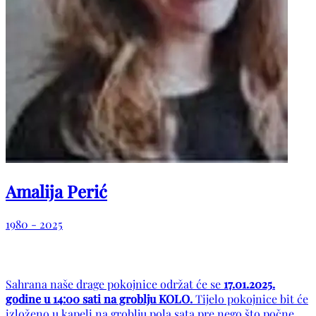
Amalija Perić
1980 - 2025
Sahrana naše drage pokojnice održat će se
17.01.2025.
godine u 14:00 sati na groblju KOLO.
Tijelo pokojnice bit će
izloženo u kapeli na groblju pola sata pre nego što počne