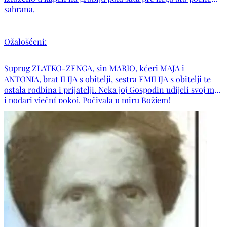
sahrana.
Ožalošćeni:
Suprug ZLATKO-ZENGA, sin MARIO, kćeri MAJA i
ANTONIA, brat ILIJA s obitelji, sestra EMILIJA s obitelji te
ostala rodbina i prijatelji. Neka joj Gospodin udijeli svoj mir
i podari vječní pokoj. Počivala u miru Božjem!