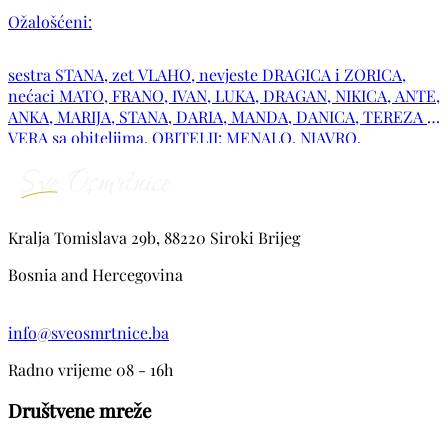
Ožalošćeni:
sestra STANA, zet VLAHO, nevjeste DRAGICA i ZORICA,
nećaci MATO, FRANO, IVAN, LUKA, DRAGAN, NIKICA, ANTE,
ANKA, MARIJA, STANA, DARIA, MANDA, DANICA, TEREZA i
VERA sa obiteljima. OBITELJI: MENALO, NJAVRO,
LJUBENKO, HUBIJAR, KUŽIĆ, TAPALOVIĆ, OBRADOVIĆ,
MASLAĆ, BJELIŠ i RAGUŽ i ostala mnogobrojna rodbina i
prijatelji
Kralja Tomislava 29b, 88220 Siroki Brijeg
Bosnia and Hercegovina
info@sveosmrtnice.ba
Radno vrijeme 08 - 16h
Društvene mreže