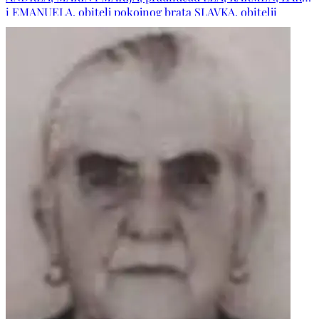
i EMANUELA, obitelj pokojnog brata SLAVKA, obitelji
pokojnih sestara RUŽE i CVIJE, obitelj pokojnog djevera
IVANA, zaova VERA s obitelji, obitelj pokojne zaove DANICE,
obitelji MENALO, LEKO, IVANKOVIĆ, RAIČ, JOVANOVIĆ,
BERAN, ĆOSIĆ te ostala rodbina