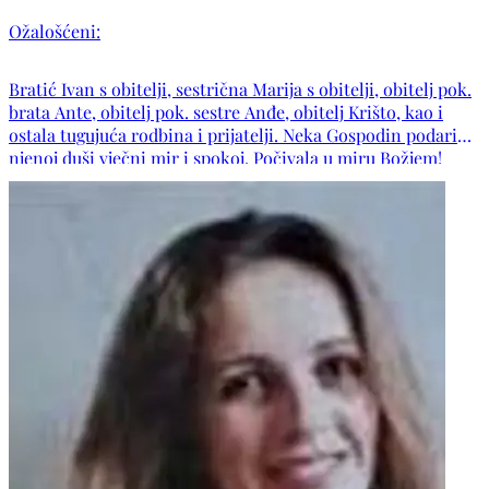
Ožalošćeni:
Bratić Ivan s obitelji, sestrična Marija s obitelji, obitelj pok.
brata Ante, obitelj pok. sestre Anđe, obitelj Krišto, kao i
ostala tugujuća rodbina i prijatelji. Neka Gospodin podari
njenoj duši vječni mir i spokoj. Počivala u miru Božjem!