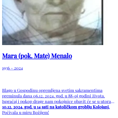
Mara (pok. Mate) Menalo
1936 - 2024
Blago u Gospodinu opremljena svetim sakramentima
preminula dana 06.12. 2024. god. u 88-oj godini života.
Ispraćaj i pokop drage nam pokojnice obavit će se u utorak
10.12. 2024. god. u 14 sati na katoličkom groblju Kolojanj.
Počivala u miru Božijem!