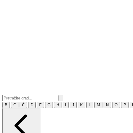
B
C
Č
D
F
G
H
I
J
K
L
M
N
O
P