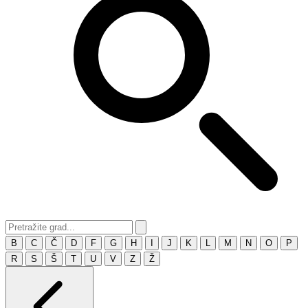
B
C
Č
D
F
G
H
I
J
K
L
M
N
O
P
R
S
Š
T
U
V
Z
Ž