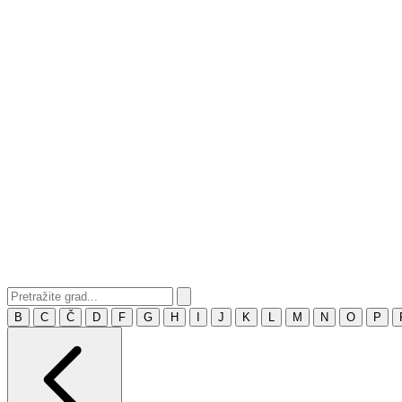
B
C
Č
D
F
G
H
I
J
K
L
M
N
O
P