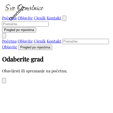
Osmrtnica
Osmrtnica
Početna
Objavite
Cjenik
Kontakt
Pregled po mjestima
Početna
Objavite
Cjenik
Kontakt
Objavite
Pregled po mjestima
Odaberite grad
Obavijesti ili spremanje na početnu.