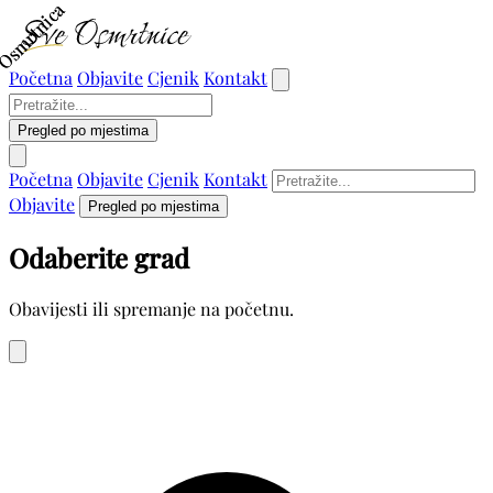
Osmrtnica
Osmrtnica
Početna
Objavite
Cjenik
Kontakt
Pregled po mjestima
Početna
Objavite
Cjenik
Kontakt
Objavite
Pregled po mjestima
Odaberite grad
Obavijesti ili spremanje na početnu.