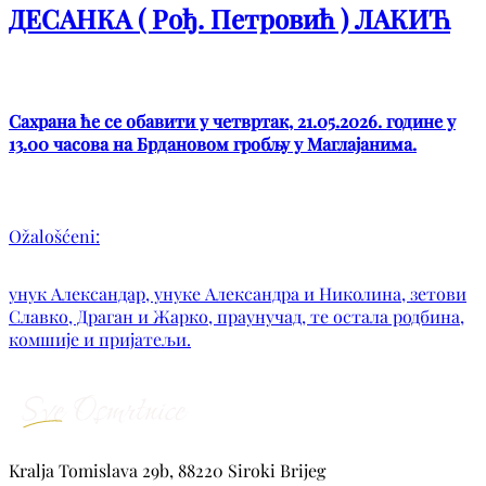
ДЕСАНКА ( Рођ. Петровић ) ЛАКИЋ
Сахрана ће се обавити у четвртак, 21.05.2026. године у
13.00 часова на Брдановом гробљу у Маглајанима.
Ožalošćeni:
унук Александар, унуке Александра и Николина, зетови
Славко, Драган и Жарко, праунучад, те остала родбина,
комшије и пријатељи.
Kralja Tomislava 29b, 88220 Siroki Brijeg