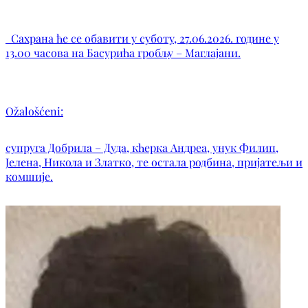
Сахрана ће се обавити у суботу, 27.06.2026. године у
13.00 часова на Басурића гробљу – Маглајани.
Ožalošćeni:
супруга Добрила – Дуда, кћерка Андреа, унук Филип,
Јелена, Никола и Златко, те остала родбина, пријатељи и
комшије.