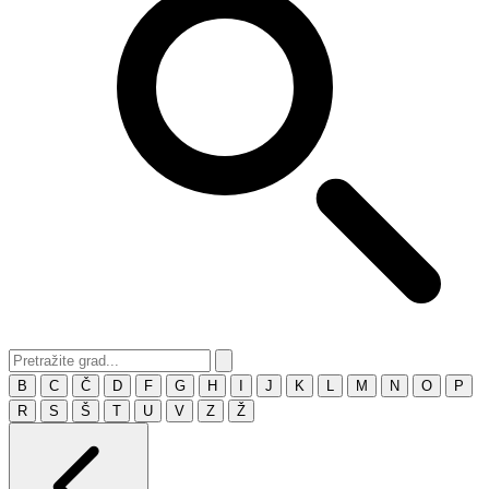
B
C
Č
D
F
G
H
I
J
K
L
M
N
O
P
R
S
Š
T
U
V
Z
Ž