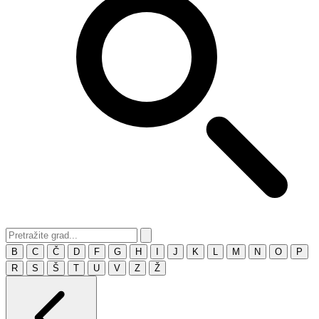
B
C
Č
D
F
G
H
I
J
K
L
M
N
O
P
R
S
Š
T
U
V
Z
Ž