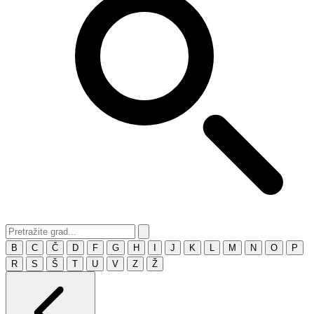
B
C
Č
D
F
G
H
I
J
K
L
M
N
O
P
R
S
Š
T
U
V
Z
Ž