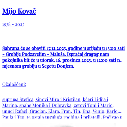
Mijo Kovač
1938 - 2025
Sahrana će se obaviti 17.12.2025. godine u srijedu u 13:00 sati
- Groblje Podzavelim - Maluša. Ispraćaj dragog nam
pokojnika bit će u utorak, 16. prosinca 2025. u 12:00 sati na
mjesnom groblju u Segetu Donjem.
Ožalošćeni:
supruga Štefica, sinovi Miro i Kristijan, kćeri Lidija i
Marina, snahe Monika i Dubravka, zetovi Toni i Mario,
unuci Rafael, Gracian, Klara, Fran, Tin, Ena, Venio, Karlo,
Paula i Teo, te ostala tugujuća rodbina i prijatelji. Počivao u
miru Božjem!