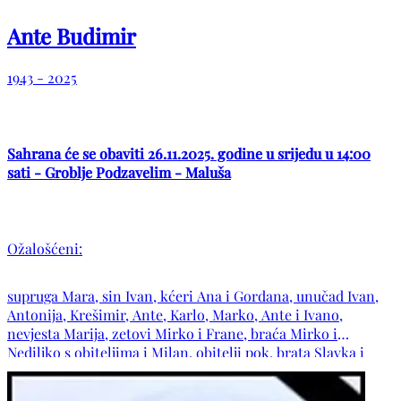
Ante Budimir
1943 - 2025
Sahrana će se obaviti 26.11.2025. godine u srijedu u 14:00
sati - Groblje Podzavelim - Maluša
Ožalošćeni:
supruga Mara, sin Ivan, kćeri Ana i Gordana, unučad Ivan,
Antonija, Krešimir, Ante, Karlo, Marko, Ante i Ivano,
nevjesta Marija, zetovi Mirko i Frane, braća Mirko i
Nediljko s obiteljima i Milan, obitelji pok. brata Slavka i
sestara Marije i Mile, šure Zdravko i Ivica s obiteljima,
svastike Ana i Danica s obiteljima te ostala rodbina i