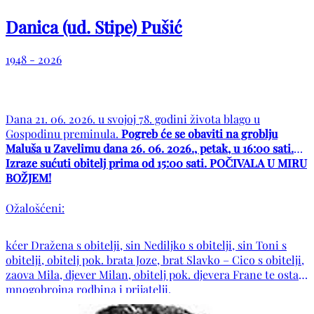
Danica (ud. Stipe) Pušić
1948 - 2026
Dana 21. 06. 2026. u svojoj 78. godini života blago u
Gospodinu preminula.
Pogreb će se obaviti na groblju
Maluša u Zavelimu dana 26. 06. 2026., petak, u 16:00 sati.
Izraze sućuti obitelj prima od 15:00 sati. POČIVALA U MIRU
BOŽJEM!
Ožalošćeni:
kćer Dražena s obitelji, sin Nediljko s obitelji, sin Toni s
obitelji, obitelj pok. brata Joze, brat Slavko – Cico s obitelji,
zaova Mila, djever Milan, obitelj pok. djevera Frane te ostala
mnogobrojna rodbina i prijatelji.