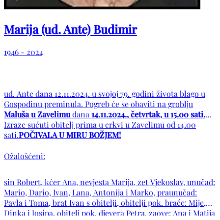
Marija (ud. Ante) Budimir
1946 - 2024
ud. Ante dana 12.11.2024. u svojoj 79. godini života blago u
Gospodinu preminula. Pogreb će se obaviti na groblju
Maluša u Zavelimu
dana
14.11.2024., četvrtak, u 15.00 sati.
Izraze sućuti obitelj prima u crkvi u Zavelimu od 14.00
sati.
POČIVALA U MIRU BOŽJEM!
Ožalošćeni:
sin Robert, kćer Ana, nevjesta Marija, zet Vjekoslav, unučad:
Mario, Dario, Ivan, Lana, Antonija i Marko, praunučad:
Pavla i Toma, brat Ivan s obitelji, obitelji pok. braće: Mije,
Dinka i Josipa, obitelj pok. djevera Petra, zaove: Ana i Matija