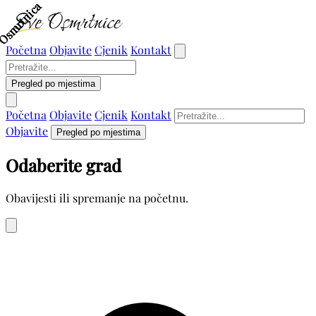
Osmrtnica
Osmrtnica
Osmrtnica
Osmrtnica
Osmrtnica
Početna
Objavite
Cjenik
Kontakt
Pregled po mjestima
Početna
Objavite
Cjenik
Kontakt
Objavite
Pregled po mjestima
Odaberite grad
Obavijesti ili spremanje na početnu.