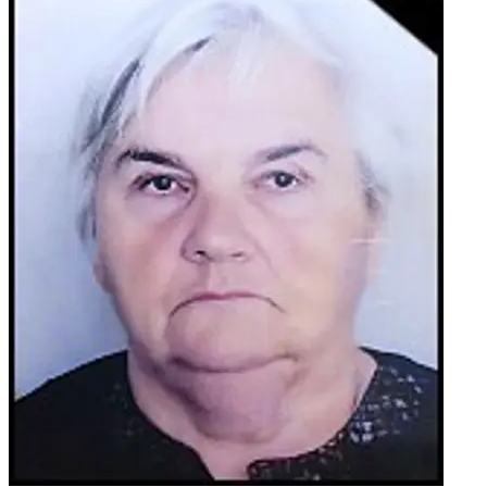
prijatelji. U nadi uskrsnuća i života vječnoga neka mu
Gospodin bude milostiv i daruje mu vječni mir. Počivao u
miru Božjem.