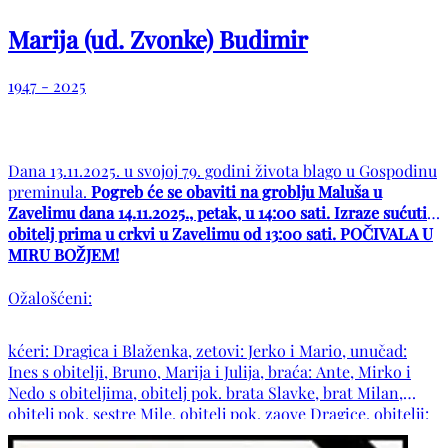
Marija (ud. Zvonke) Budimir
1947 - 2025
Dana 13.11.2025. u svojoj 79. godini života blago u Gospodinu
preminula.
Pogreb će se obaviti na groblju Maluša u
Zavelimu dana 14.11.2025., petak, u 14:00 sati. Izraze sućuti
obitelj prima u crkvi u Zavelimu od 13:00 sati. POČIVALA U
MIRU BOŽJEM!
Ožalošćeni:
kćeri: Dragica i Blaženka, zetovi: Jerko i Mario, unučad:
Ines s obitelji, Bruno, Marija i Julija, braća: Ante, Mirko i
Nedo s obiteljima, obitelj pok. brata Slavke, brat Milan,
obitelj pok. sestre Mile, obitelj pok. zaove Dragice, obitelji:
Penava, Tavra, Budimir, Parlov, Lekić i Zlopaša te ostala