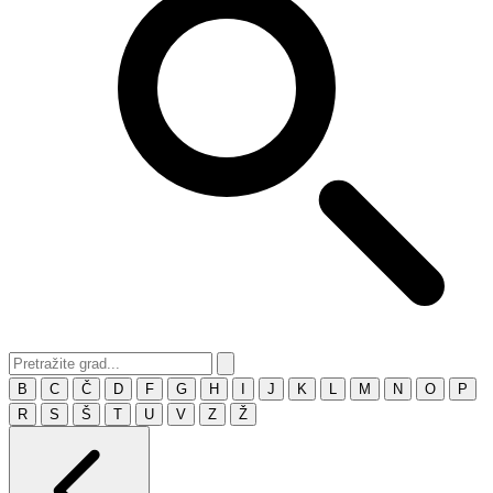
B
C
Č
D
F
G
H
I
J
K
L
M
N
O
P
R
S
Š
T
U
V
Z
Ž