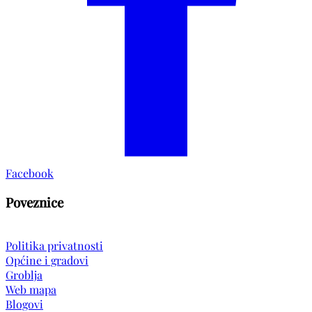
Facebook
Poveznice
Politika privatnosti
Općine i gradovi
Groblja
Web mapa
Blogovi