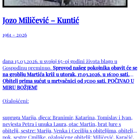
Jozo Miličević – Kuntić
1961 - 2026
dana 15.03.2026. u svojoj 65-oj godini života blago u
Gospodinu preminuo.
Sprovod našeg pokojnika obavit će se
na groblju Martića križ u utorak, 17.03.2026. u 16:00 sati.
Obitelj prima sućut u mrtvačnici od 15:00 sati. POČIVAO U
MIRU BOŽJEM!
Ožalošćeni:
supruga Marija, djeca: Branimir, Katarina, Tomislav i Ivan,
nevjesta Petra i unuka Laura, otac Martin, brat Jure s
obitelji, sestre: Marija, Venka i Cecilija s obiteljima, obitelj
pok. sestre Cmiljke, ožalošćene obitelji: Miličević, Karačić,