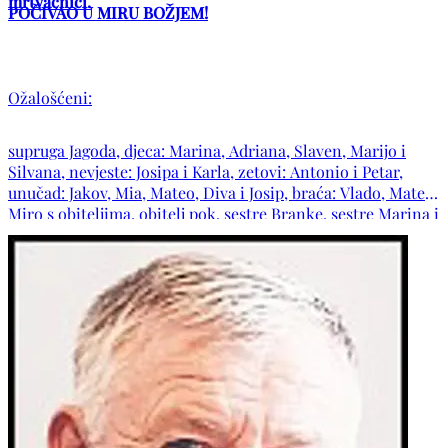
mrtvačnici.
POČIVAO U MIRU BOŽJEM!
Ožalošćeni:
supruga Jagoda, djeca: Marina, Adriana, Slaven, Marijo i
Silvana, nevjeste: Josipa i Karla, zetovi: Antonio i Petar,
unučad: Jakov, Mia, Mateo, Diva i Josip, braća: Vlado, Mate i
Miro s obiteljima, obitelj pok. sestre Branke, sestre Marina i
Zdenka s obiteljima, šure Veselko i Mile s obitelji, obitelji:
Kovač, Ćesić, Polić, Čutura te ostala mnogobrojna rodbina i
prijatelji.