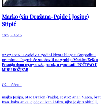
Marko (sin Dražana-Pajde i Josipe)
Stipić
2024 - 2026
02.07.2026. u svojoj 02. godini života blago u Gospodinu
preminuo. P
ogreb će se obaviti na groblju Martića Križ u
Posušju dana 03.07.2026., petak, u 17:00 sati. POČIVAO U
MIRU BOŽJEM!
Ožalošćeni:
majka Josipa, otac Dražen (Pajdo), sestre: Ana i Matea, brat
Ivan, baka Anka, djedovi: Ivan i Miro, ujko Josip s obitelji,