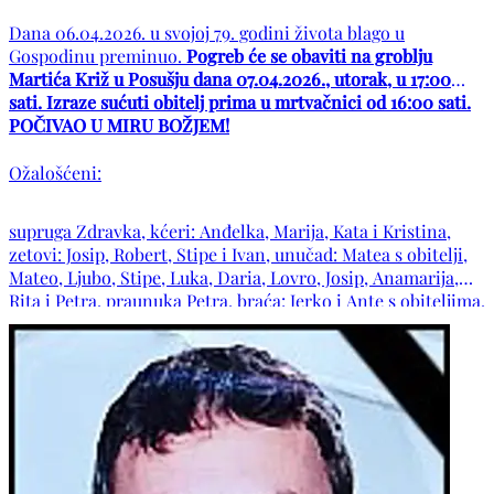
Dana 06.04.2026. u svojoj 79. godini života blago u
Gospodinu preminuo.
Pogreb će se obaviti na groblju
Martića Križ u Posušju dana 07.04.2026., utorak, u 17:00
sati. Izraze sućuti obitelj prima u mrtvačnici od 16:00 sati.
POČIVAO U MIRU BOŽJEM!
Ožalošćeni:
supruga Zdravka, kćeri: Anđelka, Marija, Kata i Kristina,
zetovi: Josip, Robert, Stipe i Ivan, unučad: Matea s obitelji,
Mateo, Ljubo, Stipe, Luka, Daria, Lovro, Josip, Anamarija,
Rita i Petra, praunuka Petra, braća: Jerko i Ante s obiteljima,
obitelj pok. sestre Dragice, šure: Ljubo i Petar s obiteljima,
šura fra Jerko, obitelji pok. šura: Nikole i Branka, obitelji
pok. svastika: Mile i Ane te ostala mnogobrojna rodbina i
prijatelji.