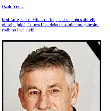
Ožalošćeni:
brat Ante, sestra Mila s obitelji, sestra Janja s obitelji,
obitelji: Jukić, Čutura i Landeka te ostala mnogobrojna
rodbina i prijatelji.