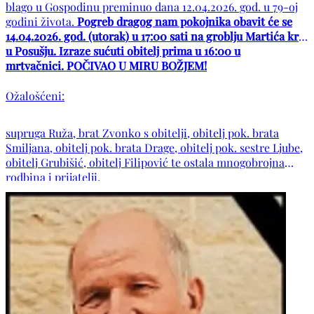
blago u Gospodinu preminuo dana 12.04.2026. god. u 79-oj
godini života.
Pogreb dragog nam pokojnika obavit će se
14.04.2026. god. (utorak) u 17:00 sati na groblju Martića križ
u Posušju. Izraze sućuti obitelj prima u 16:00 u
mrtvačnici. POČIVAO U MIRU BOŽJEM!
Ožalošćeni:
supruga Ruža, brat Zvonko s obitelji, obitelj pok. brata
Smiljana, obitelj pok. brata Drage, obitelj pok. sestre Ljube,
obitelj Grubišić, obitelj Filipović te ostala mnogobrojna
rodbina i prijatelji.