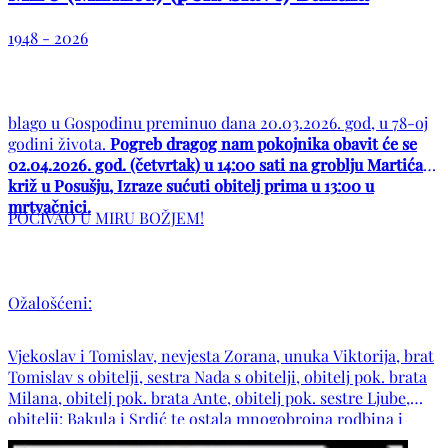
1948 - 2026
blago u Gospodinu preminuo dana 20.03.2026. god, u 78-oj
godini života.
Pogreb dragog nam pokojnika obavit će se
02.04.2026. god. (četvrtak) u 14:00 sati na groblju Martića
križ u Posušju, Izraze sućuti obitelj prima u 13:00 u
mrtvačnici.
POČIVAO U MIRU BOŽJEM!
Ožalošćeni:
Vjekoslav i Tomislav, nevjesta Zorana, unuka Viktorija, brat
Tomislav s obitelji, sestra Nada s obitelji, obitelj pok. brata
Milana, obitelj pok. brata Ante, obitelj pok. sestre Ljube,
obitelji: Bakula i Srdić te ostala mnogobrojna rodbina i
prijatelji.