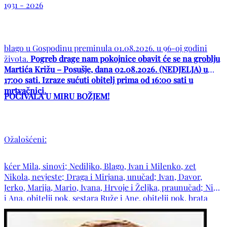
1931 - 2026
blago u Gospodinu preminula 01.08.2026. u 96-oj godini
života.
Pogreb drage nam pokojnice obavit će se na groblju
Martića Križu – Posušje, dana 02.08.2026. (NEDJELJA) u
17:00 sati. Izraze sućuti obitelj prima od 16:00 sati u
mrtvačnici.
POČIVALA U MIRU BOŽJEM!
Ožalošćeni:
kćer Mila, sinovi; Nediljko, Blago, Ivan i Milenko, zet
Nikola, nevjeste; Draga i Mirjana, unučad; Ivan, Davor,
Jerko, Marija, Mario, Ivana, Hrvoje i Željka, praunučad; Niko
i Ana, obitelji pok. sestara Ruže i Ane, obitelji pok. brata
Petra te ostala mnogobrojna rodbina i prijatelji.