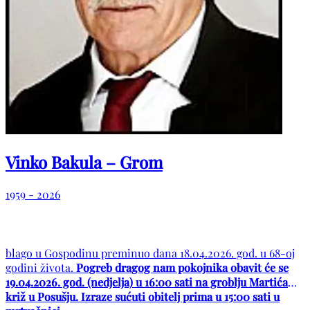
Vinko Bakula – Grom
1959 - 2026
blago u Gospodinu preminuo dana 18.04.2026. god. u 68-oj
godini života.
Pogreb dragog nam pokojnika obavit će se
19.04.2026. god. (nedjelja) u 16:00 sati na groblju Martića
križ u Posušju. Izraze sućuti obitelj prima u 15:00 sati u