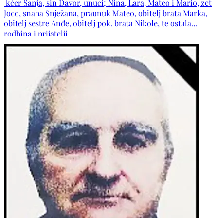
kćer Sanja, sin Davor, unuci; Nina, Lara, Mateo i Mario, zet
Joco, snaha Snježana, praunuk Mateo, obitelj brata Marka,
obitelj sestre Anđe, obitelj pok. brata Nikole, te ostala
rodbina i prijatelji.