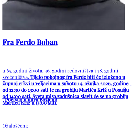
Fra Ferdo Boban
u 65. godini života, 46. godini redovništva i 38. godini
svećeništva.
Tijelo pokojnog fra Ferde biti će izloženo u
župnoj crkvi u Veljacima u subotu 14. ožujka 2026. godine
od 12:30 do 13:00 sati te na groblju Martića Križ u Posušju
od 14:00 sati. Sveta misa zadušnica slavit će se na groblju
Počivao u miru Božjem!
Martića Križ u 15:00 sati.
Ožalošćeni: