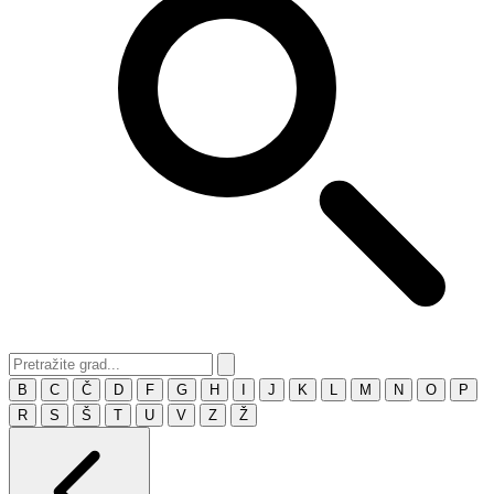
B
C
Č
D
F
G
H
I
J
K
L
M
N
O
P
R
S
Š
T
U
V
Z
Ž