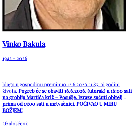
Vinko Bakula
1942 - 2026
blago u gospodinu preminuo 12.6.2026. u 85-oj godini
života.
Pogreb će se obaviti 16.6.2026. (utorak) u 16:00 sati
na groblju Martića križ – Posušje. Izraze sućuti obitelj
prima od 15:00 sati u mrtvačnici. POČIVAO U MIRU
BOŽJEM!
Ožalošćeni: