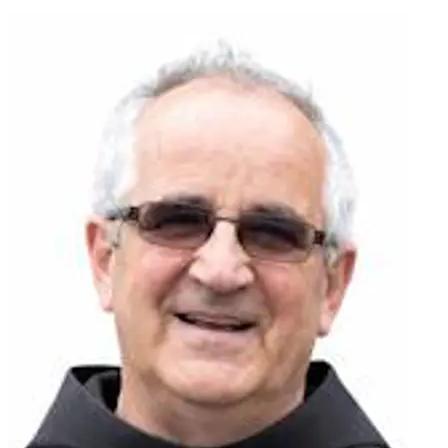
Vlaić, Horvat, Blažević, Drinovac, Markanović, Radoš,
Petrović, Bušić i Mužinić te ostala mnogobrojna rodbina i
prijatelji.