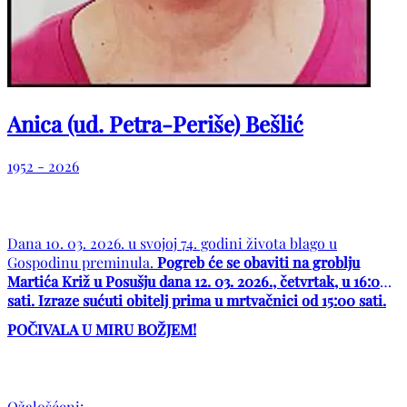
Anica (ud. Petra-Periše) Bešlić
1952 - 2026
Dana 10. 03. 2026. u svojoj 74. godini života blago u
Gospodinu preminula.
Pogreb će se obaviti na groblju
Martića Križ u Posušju dana 12. 03. 2026., četvrtak, u 16:00
sati. Izraze sućuti obitelj prima u mrtvačnici od 15:00 sati.
POČIVALA U MIRU BOŽJEM!
Ožalošćeni: