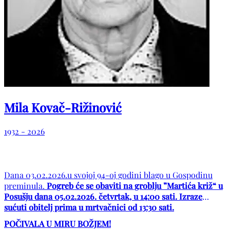
Mila Kovač-Rižinović
1932 - 2026
Dana 03.02.2026.u svojoj 94-oj godini blago u Gospodinu
preminula.
Pogreb će se obaviti na groblju ”Martića križ“ u
Posušju dana 05.02.2026. četvrtak, u 14:00 sati. Izraze
sućuti obitelj prima u mrtvačnici od 13:30 sati.
POČIVALA U MIRU BOŽJEM!