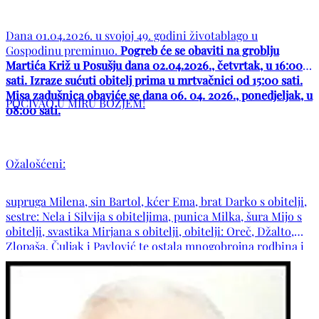
Dana 01.04.2026. u svojoj 49. godini životablago u
Gospodinu preminuo.
Pogreb će se obaviti na groblju
Martića Križ u Posušju dana 02.04.2026., četvrtak, u 16:00
sati. Izraze sućuti obitelj prima u mrtvačnici od 15:00 sati.
Misa zadušnica obaviće se dana 06. 04. 2026., ponedjeljak, u
POČIVAO U MIRU BOŽJEM!
08:00 sati.
Ožalošćeni:
supruga Milena, sin Bartol, kćer Ema, brat Darko s obitelji,
sestre: Nela i Silvija s obiteljima, punica Milka, šura Mijo s
obitelji, svastika Mirjana s obitelji, obitelji: Oreč, Džalto,
Zlopaša, Čuljak i Pavlović te ostala mnogobrojna rodbina i
prijatelji