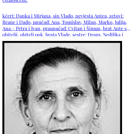
kćeri: Danka i Mirjana, sin Vlado, nevjesta Antea, zetovi:
Brane i Dado, unučad: Ana, Tomislav, Milan, Marko, Julija,
Ana – Petra i Ivan, praunučad: Cvitan i Šimun, brat Ante s
obitelji, obitelj pok. brata Vlade, sestre: Draga, Nediljka i
Manda s obiteljima i Iva, obitelji pok. djeverova: Marijana,
Stipe i Ante te ostala mnogobrojna rodbina i prijatelji.