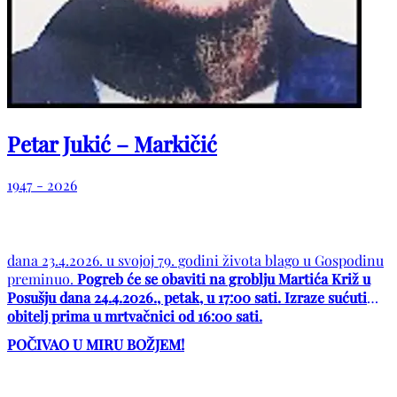
Petar Jukić – Markičić
1947 - 2026
dana 23.4.2026. u svojoj 79. godini života blago u Gospodinu
preminuo.
Pogreb će se obaviti na groblju Martića Križ u
Posušju dana 24.4.2026., petak, u 17:00 sati. Izraze sućuti
obitelj prima u mrtvačnici od 16:00 sati.
POČIVAO U MIRU BOŽJEM!