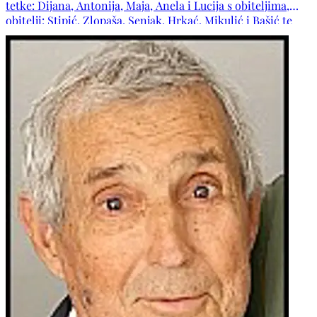
tetke: Dijana, Antonija, Maja, Anela i Lucija s obiteljima,
obitelji: Stipić, Zlopaša, Senjak, Hrkać, Mikulić i Bašić te
ostala mnogobrojna rodbina i prijatelji.