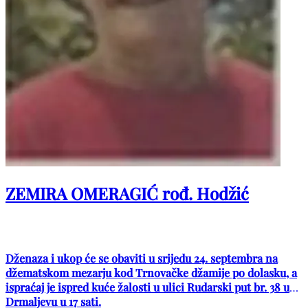
ZEMIRA OMERAGIĆ rođ. Hodžić
Dženaza i ukop će se obaviti u srijedu 24. septembra na
džematskom mezarju kod Trnovačke džamije po dolasku, a
ispraćaj je ispred kuće žalosti u ulici Rudarski put br. 38 u
Drmaljevu u 17 sati.