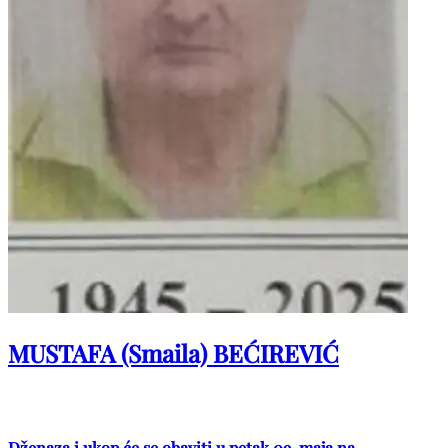
MUSTAFA (Smaila) BEĆIREVIĆ
Dženaza i ukop će se obaviti u petak 09. maja na