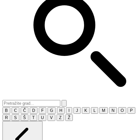
B
C
Č
D
F
G
H
I
J
K
L
M
N
O
P
R
S
Š
T
U
V
Z
Ž