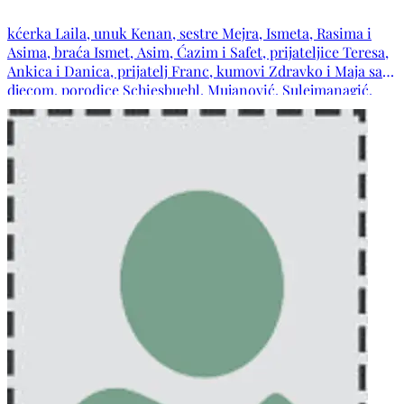
kćerka Laila, unuk Kenan, sestre Mejra, Ismeta, Rasima i
Asima, braća Ismet, Asim, Ćazim i Safet, prijateljice Teresa,
Ankica i Danica, prijatelj Franc, kumovi Zdravko i Maja sa
djecom, porodice Schiesbuehl, Mujanović, Sulejmanagić,
Alibegić, te ostala rodbina, komšije i prijatelji.