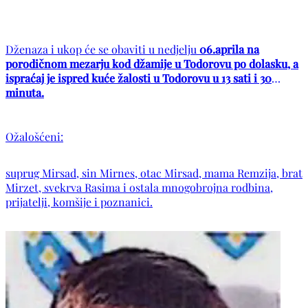
Dženaza i ukop će se obaviti u nedjelju
06.aprila na
porodičnom mezarju kod džamije u Todorovu po dolasku, a
ispraćaj je ispred kuće žalosti u Todorovu u 13 sati i 30
minuta.
Ožalošćeni:
suprug Mirsad, sin Mirnes, otac Mirsad, mama Remzija, brat
Mirzet, svekrva Rasima i ostala mnogobrojna rodbina,
prijatelji, komšije i poznanici.