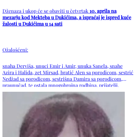
Dženaza i ukop će se obaviti u četvrtak
10. aprila na
mezarju kod Mekteba u Dukićima, a ispraćaj je ispred kuće
žalosti u Dukićima u 14 sati
Ožalošćeni:
snaha Derviša, unuci Emir i Amir, unuka Sanela, snahe
Azira i Halida, zet Mirsad, bratić Alen sa porodicom, sestrić
Nedžad sa porodicom, sestrišna Damira sa porodicom,
praunučad, te ostala mnogobrojna rodbina, prijatelji,
komšije i poznanici.