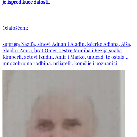
je ispred kuće žalosti.
Ožalošćeni:
supruga Nazifa, sinovi Adnan i Aladin, kćerke Adiana, Ajša,
Alajda i Amra, brat Omer, sestre Muniba i Rezija,snaha
Kimberli, zetovi Izudin, Amir i Marko, unučad, te ostala
mnogobrojna rodbina, prijatelji, komšije i poznanici.