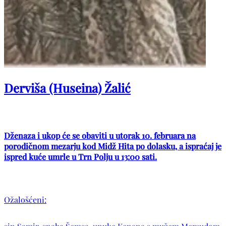
Derviša (Huseina) Žalić
Dženaza i ukop će se obaviti u utorak 10. februara na
porodičnom mezarju kod Midž Hita po dolasku, a ispraćaj je
ispred kuće umrle u Trn Polju u 13:00 sati.
Ožalošćeni: