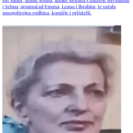
sin Samir, snaha Šemsa, unuke Kenana s mužem Mersudom
i Selma, praunučad Emana, Leana i Ibrahim, te ostala
mnogobrojna rodbina, komšije i prijatelji.