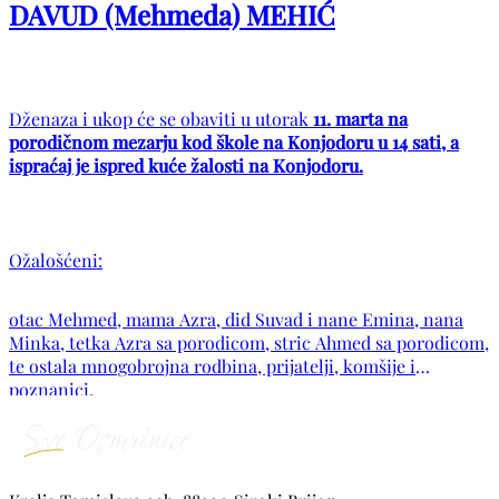
DAVUD (Mehmeda) MEHIĆ
Dženaza i ukop će se obaviti u utorak
11. marta na
porodičnom mezarju kod škole na Konjodoru u 14 sati, a
ispraćaj je ispred kuće žalosti na Konjodoru.
Ožalošćeni:
otac Mehmed, mama Azra, did Suvad i nane Emina, nana
Minka, tetka Azra sa porodicom, stric Ahmed sa porodicom,
te ostala mnogobrojna rodbina, prijatelji, komšije i
poznanici.