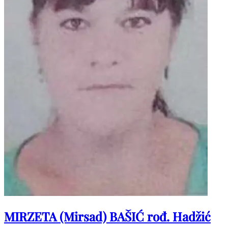
MIRZETA (Mirsad) BAŠIĆ rođ. Hadžić