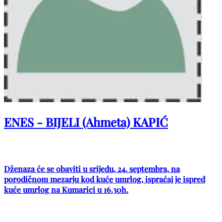
ENES - BIJELI (Ahmeta) KAPIĆ
Dženaza će se obaviti u srijedu, 24. septembra, na
porodičnom mezarju kod kuće umrlog, ispraćaj je ispred
kuće umrlog na Kumarici u 16.30h.