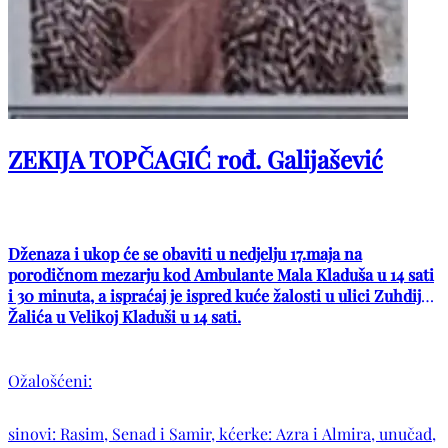
ZEKIJA TOPČAGIĆ rođ. Galijašević
Dženaza i ukop će se obaviti u nedjelju 17.maja na
porodičnom mezarju kod Ambulante Mala Kladuša u 14 sati
i 30 minuta, a ispraćaj je ispred kuće žalosti u ulici Zuhdije
Žalića u Velikoj Kladuši u 14 sati.
Ožalošćeni:
sinovi: Rasim, Senad i Samir, kćerke: Azra i Almira, unučad,