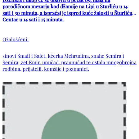
porodičnom mezarju kod džamije na Lipi u Šturliću u 14
sati i 30 minuta, a ispraćaj je ispred kuće žalosti u Šturliću -
Centar u 14 sati i 15 minuta.
Ožalošćeni:
sinovi Smail i Safet, kćerka Mehrudina, snahe Semira i
Semira, zet Emir, unučad, praunučad te ostala mnogobrojna
rodbina, prijatelji, komšije i poznanici.