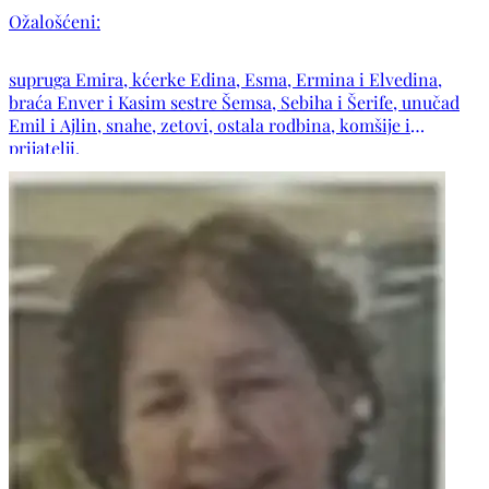
Ožalošćeni:
supruga Emira, kćerke Edina, Esma, Ermina i Elvedina,
braća Enver i Kasim sestre Šemsa, Sebiha i Šerife, unučad
Emil i Ajlin, snahe, zetovi, ostala rodbina, komšije i
prijatelji.