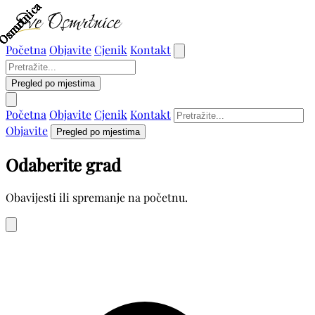
Osmrtnica
Osmrtnica
Osmrtnica
Osmrtnica
Osmrtnica
Osmrtnica
Osmrtnica
Osmrtnica
Osmrtnica
Osmrtnica
Osmrtnica
Početna
Objavite
Cjenik
Kontakt
Pregled po mjestima
Početna
Objavite
Cjenik
Kontakt
Objavite
Pregled po mjestima
Odaberite grad
Obavijesti ili spremanje na početnu.