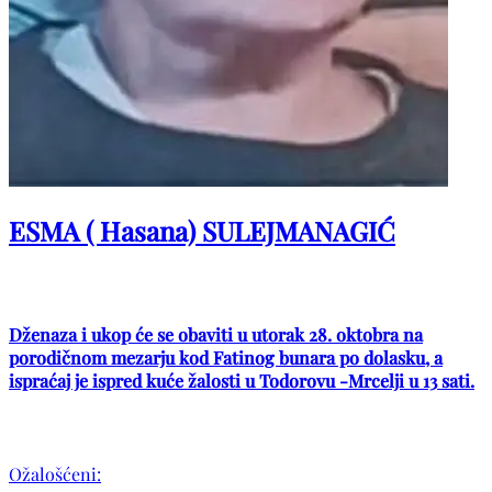
ESMA ( Hasana) SULEJMANAGIĆ
Dženaza i ukop će se obaviti u utorak 28. oktobra na
porodičnom mezarju kod Fatinog bunara po dolasku, a
ispraćaj je ispred kuće žalosti u Todorovu -Mrcelji u 13 sati.
Ožalošćeni: