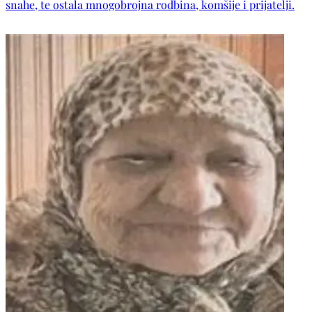
snahe, te ostala mnogobrojna rodbina, komšije i prijatelji.