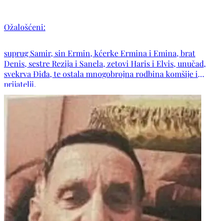
Ožalošćeni:
suprug Samir, sin Ermin, kćerke Ermina i Emina, brat
Denis, sestre Rezija i Sanela, zetovi Haris i Elvis, unučad,
svekrva Điđa, te ostala mnogobrojna rodbina komšije i
prijatelji.