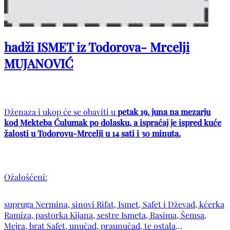
hadži ISMET iz Todorova- Mrcelji
MUJANOVIĆ
Dženaza i ukop će se obaviti u
petak 19. juna na mezarju
kod Mekteba Ćulumak po dolasku, a ispraćaj je ispred kuće
žalosti u Todorovu-Mrcelji u 14 sati i 30 minuta.
Ožalošćeni:
supruga Nermina, sinovi Rifat, Ismet, Safet i Dževad, kćerka
Ramiza, pastorka Kijana, sestre Ismeta, Rasima, Šemsa,
Mejra, brat Safet, unučad, praunučad, te ostala