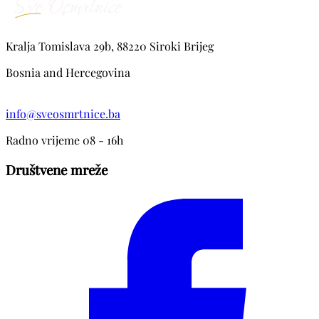
Sopta, te ostala mnogobrojna rodbina, kumovi, susjedi i
prijatelji.
Kralja Tomislava 29b, 88220 Siroki Brijeg
Bosnia and Hercegovina
info@sveosmrtnice.ba
Radno vrijeme 08 - 16h
Društvene mreže