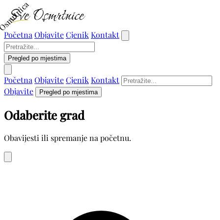
Osmrtnica
Početna
Objavite
Cjenik
Kontakt
Pregled po mjestima
Početna
Objavite
Cjenik
Kontakt
Objavite
Pregled po mjestima
Odaberite grad
Obavijesti ili spremanje na početnu.