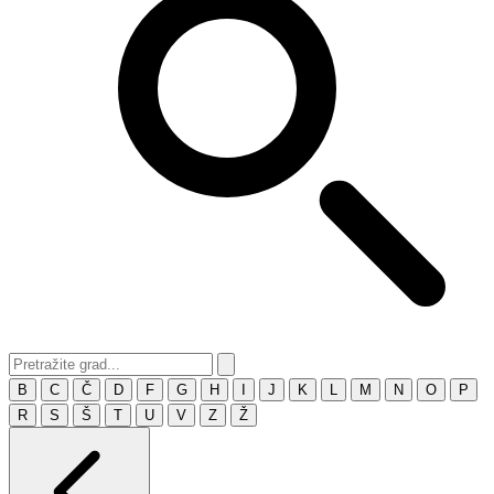
B
C
Č
D
F
G
H
I
J
K
L
M
N
O
P
R
S
Š
T
U
V
Z
Ž