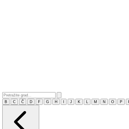
B
C
Č
D
F
G
H
I
J
K
L
M
N
O
P