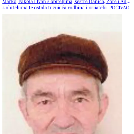
Marko, Nikola i Ivan s obiteljima, sestre Danica, Zore i Ane
s obiteljima te ostala tugujuća rodbina i prijatelji. POČIVAO
U MIRU BOŽJEM!