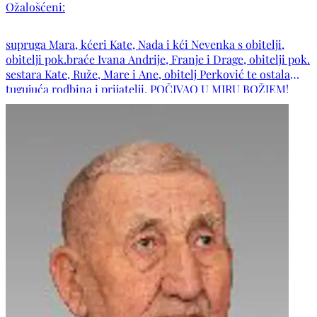
Ožalošćeni:
supruga Mara, kćeri Kate, Nada i kći Nevenka s obitelji,
obitelji pok.braće Ivana Andrije, Franje i Drage, obitelji pok.
sestara Kate, Ruže, Mare i Ane, obitelj Perković te ostala
tugujuća rodbina i prijatelji. POČIVAO U MIRU BOŽJEM!