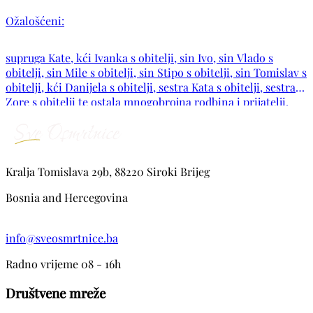
Ožalošćeni:
supruga Kate, kći Ivanka s obitelji, sin Ivo, sin Vlado s
obitelji, sin Mile s obitelji, sin Stipo s obitelji, sin Tomislav s
obitelji, kći Danijela s obitelji, sestra Kata s obitelji, sestra
Zore s obitelji te ostala mnogobrojna rodbina i prijatelji.
POČIVAO U MIRU BOŽJEM!
Kralja Tomislava 29b, 88220 Siroki Brijeg
Bosnia and Hercegovina
info@sveosmrtnice.ba
Radno vrijeme 08 - 16h
Društvene mreže