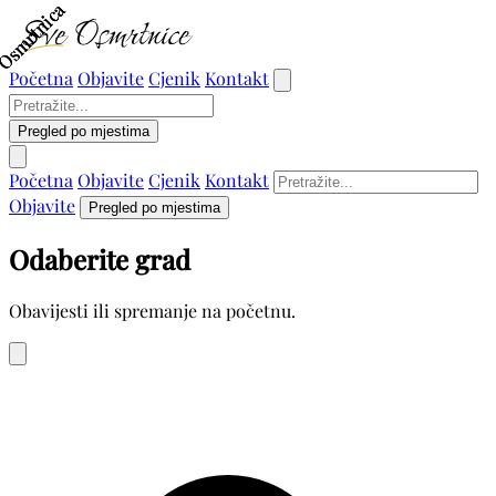
Osmrtnica
Osmrtnica
Osmrtnica
Početna
Objavite
Cjenik
Kontakt
Pregled po mjestima
Početna
Objavite
Cjenik
Kontakt
Objavite
Pregled po mjestima
Odaberite grad
Obavijesti ili spremanje na početnu.