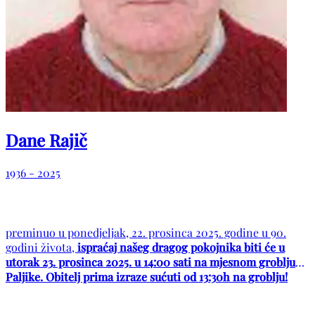
Dane Rajič
1936 - 2025
preminuo u ponedjeljak, 22. prosinca 2025. godine u 90.
godini života,
ispraćaj našeg dragog pokojnika biti će u
utorak 23. prosinca 2025. u 14:00 sati na mjesnom groblju
Paljike. Obitelj prima izraze sućuti od 13:30h na groblju!