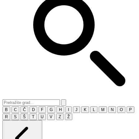
B
C
Č
D
F
G
H
I
J
K
L
M
N
O
P
R
S
Š
T
U
V
Z
Ž