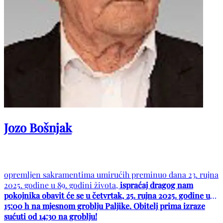
Jozo Bošnjak
opremljen sakramentima umirućih preminuo dana 23. rujna
2025. godine u 89. godini života,
ispraćaj dragog nam
pokojnika obavit će se u četvrtak, 25. rujna 2025. godine u
15:00 h na mjesnom groblju Paljike. Obitelj prima izraze
sućuti od 14:30 na groblju!