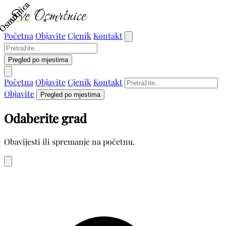
Osmrtnica
Osmrtnica
Početna
Objavite
Cjenik
Kontakt
Pregled po mjestima
Početna
Objavite
Cjenik
Kontakt
Objavite
Pregled po mjestima
Odaberite grad
Obavijesti ili spremanje na početnu.