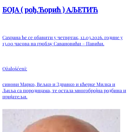
БОЈА ( рођ.Ћорић ) АЉЕТИЋ
Сахрана ће се обавити у четвртак, 12.03.2026. године у
13.00 часова на гробљу Савановићи – Павићи.
Ožalošćeni:
синови Марко, Вељко и Здравко и кћерке Милка и
Љиља са породицама, те остала многобројна родбина и
пријатељи.