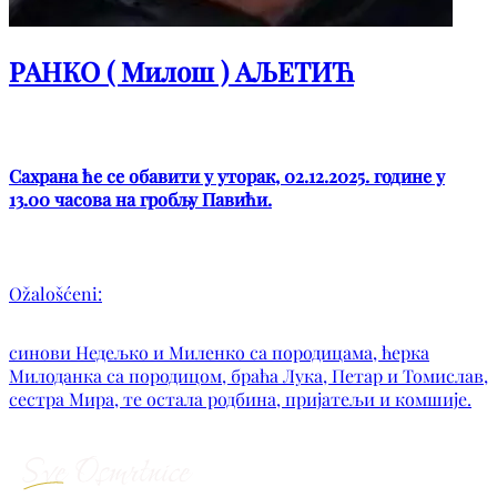
РАНКО ( Милош ) АЉЕТИЋ
Сахрана ће се обавити у уторак, 02.12.2025. године у
13.00 часова на гробљу Павићи.
Ožalošćeni:
синови Недељко и Миленко са породицама, ћерка
Милоданка са породицом, браћа Лука, Петар и Томислав,
сестра Мира, те остала родбина, пријатељи и комшије.