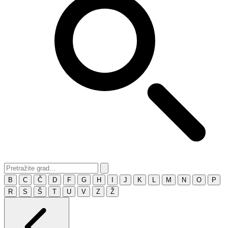
B
C
Č
D
F
G
H
I
J
K
L
M
N
O
P
R
S
Š
T
U
V
Z
Ž