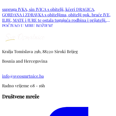
supruga IVKA, sin IVICA s obitelji, kćeri DRAGICA,
GORDANA i ZDRAVKA s obiteljima, obitelji pok. braće IVE,
ILIJE, MATE i JURE te ostala tugujuća rodbina i prijatelji.
POČIVAO U MIRU BOŽJEM!
Kralja Tomislava 29b, 88220 Siroki Brijeg
Bosnia and Hercegovina
info@sveosmrtnice.ba
Radno vrijeme 08 - 16h
Društvene mreže