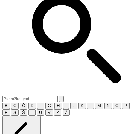
B
C
Č
D
F
G
H
I
J
K
L
M
N
O
P
R
S
Š
T
U
V
Z
Ž