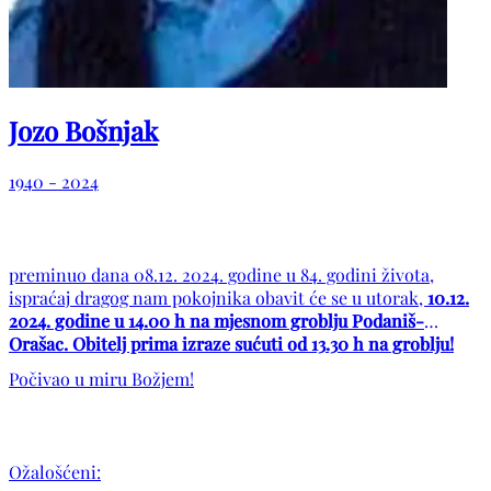
Jozo Bošnjak
1940 - 2024
preminuo dana 08.12. 2024. godine u 84. godini života,
ispraćaj dragog nam pokojnika obavit će se u utorak,
10.12.
2024. godine u 14.00 h na mjesnom groblju Podaniš-
Orašac.
Obitelj prima izraze sućuti od 13.30 h na groblju!
Počivao u miru Božjem!
Ožalošćeni: