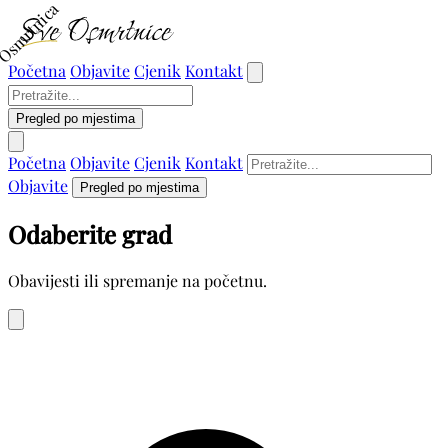
Osmrtnica
Početna
Objavite
Cjenik
Kontakt
Pregled po mjestima
Početna
Objavite
Cjenik
Kontakt
Objavite
Pregled po mjestima
Odaberite grad
Obavijesti ili spremanje na početnu.