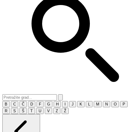
B
C
Č
D
F
G
H
I
J
K
L
M
N
O
P
R
S
Š
T
U
V
Z
Ž