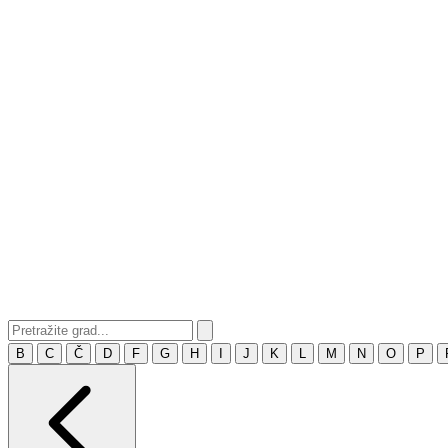
B
C
Č
D
F
G
H
I
J
K
L
M
N
O
P