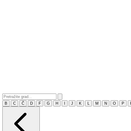
B
C
Č
D
F
G
H
I
J
K
L
M
N
O
P