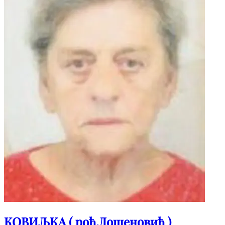
КОВИЉКА ( рођ.Дошеновић )