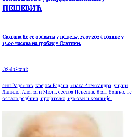
ПЕШЕВИЋ
Сахрана ће се обавити у недјељу, 27.07.2025. године у
13.00 часова на гробљу у Слатини.
Ožalošćeni:
син Радослав, кћерка Радана, снаха Александра, унуци
Данило, Алегра и Мила, сестра Невенка, брат Бошко, те
остала родбина, пријатељи, кумови и комшије.