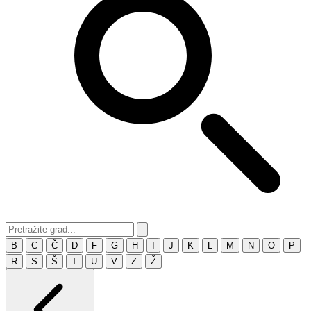
B
C
Č
D
F
G
H
I
J
K
L
M
N
O
P
R
S
Š
T
U
V
Z
Ž