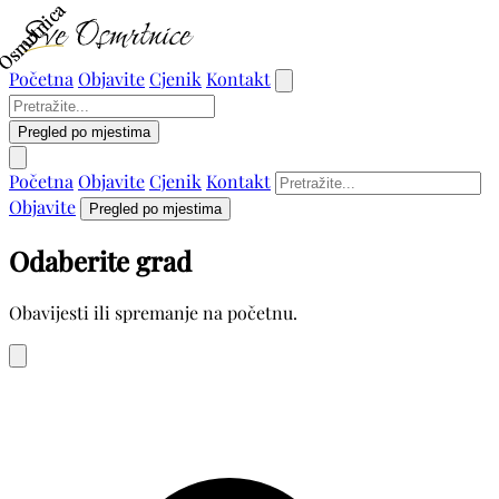
Osmrtnica
Osmrtnica
Početna
Objavite
Cjenik
Kontakt
Pregled po mjestima
Početna
Objavite
Cjenik
Kontakt
Objavite
Pregled po mjestima
Odaberite grad
Obavijesti ili spremanje na početnu.