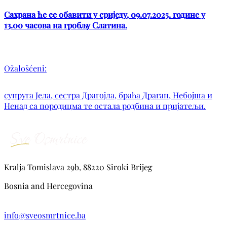
Сахрана ће се обавити у сриједу, 09.07.2025. године у
13.00 часова на гробљу Слатина.
Ožalošćeni:
супруга Јела, сестра Драгојла, браћа Драган, Небојша и
Ненад са породицма те остала родбина и пријатељи.
Kralja Tomislava 29b, 88220 Siroki Brijeg
Bosnia and Hercegovina
info@sveosmrtnice.ba