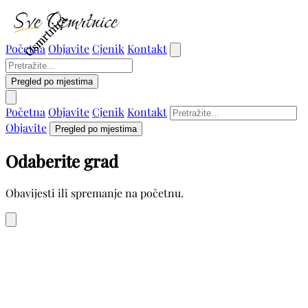
Osmrtnica
Osmrtnica
Početna
Objavite
Cjenik
Kontakt
Pregled po mjestima
Početna
Objavite
Cjenik
Kontakt
Objavite
Pregled po mjestima
Odaberite grad
Obavijesti ili spremanje na početnu.