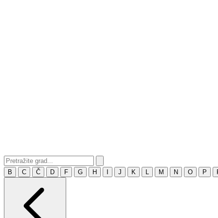
B
C
Č
D
F
G
H
I
J
K
L
M
N
O
P