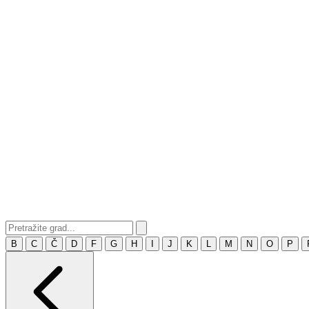
B
C
Č
D
F
G
H
I
J
K
L
M
N
O
P