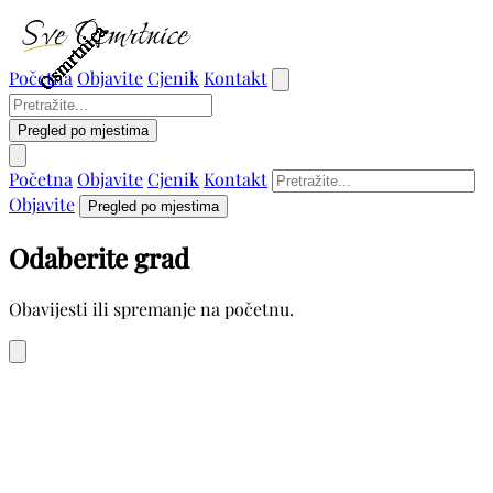
Osmrtnica
Osmrtnica
Osmrtnica
Osmrtnica
Osmrtnica
Osmrtnica
Osmrtnica
Osmrtnica
Osmrtnica
Početna
Objavite
Cjenik
Kontakt
Pregled po mjestima
Početna
Objavite
Cjenik
Kontakt
Objavite
Pregled po mjestima
Odaberite grad
Obavijesti ili spremanje na početnu.