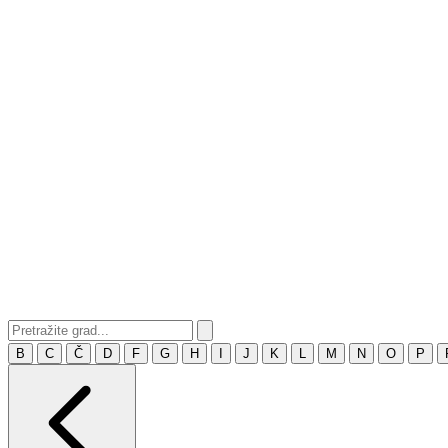
B
C
Č
D
F
G
H
I
J
K
L
M
N
O
P