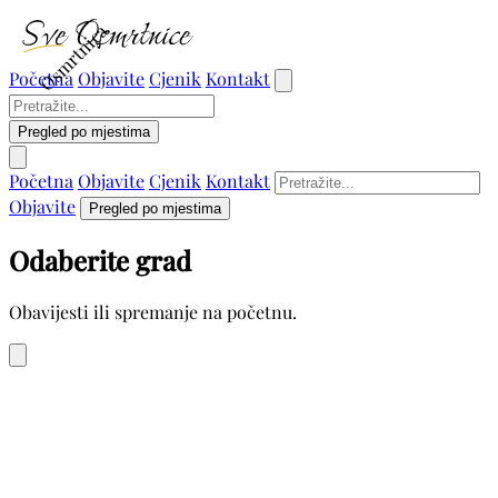
Osmrtnica
Početna
Objavite
Cjenik
Kontakt
Pregled po mjestima
Početna
Objavite
Cjenik
Kontakt
Objavite
Pregled po mjestima
Odaberite grad
Obavijesti ili spremanje na početnu.