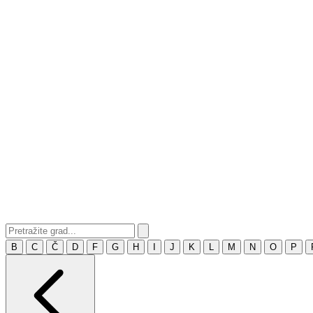
B
C
Č
D
F
G
H
I
J
K
L
M
N
O
P