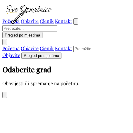
Osmrtnica
Osmrtnica
Osmrtnica
Osmrtnica
Osmrtnica
Osmrtnica
Osmrtnica
Osmrtnica
Osmrtnica
Osmrtnica
Osmrtnica
Osmrtnica
Osmrtnica
Osmrtnica
Početna
Objavite
Cjenik
Kontakt
Pregled po mjestima
Početna
Objavite
Cjenik
Kontakt
Objavite
Pregled po mjestima
Odaberite grad
Obavijesti ili spremanje na početnu.